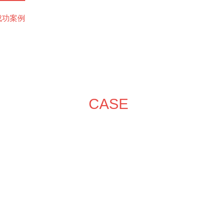
成功案例
装修效果图
装修团队
关于领企
装修服务
施
CASE
成功案例