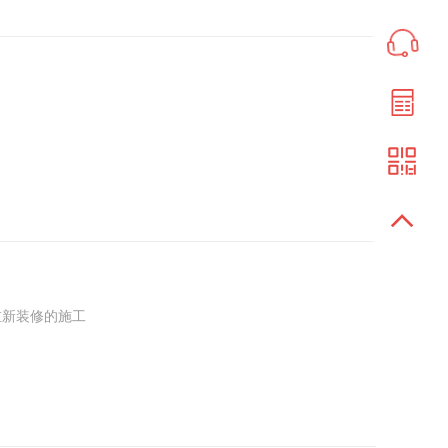
线，让办公室显
效率。那么，如
重新装修的施工