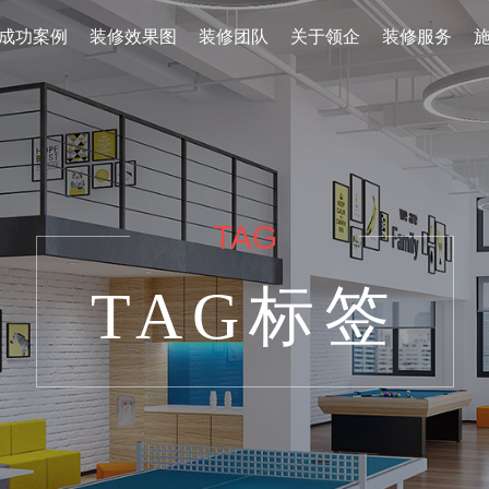
成功案例
装修效果图
装修团队
关于领企
装修服务
TAG
TAG标签