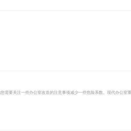
阔的颜色。比如，浅色调的墙面，像米白、淡灰，这些颜色能反射更多光
色的小物件，既能增加活力，又不会让空间显得压抑。
。它不仅决定了整个装修工程的成败，还直接影响着未来办公的舒适度和
空间规划的奥秘。
的您需要关注一些办公室改造的注意事项减少一些危险系数。现代办公室