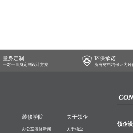
量身定制
环保承诺
一对一量身定制设计方案
所有材料均保证为环
CON
装修学院
关于领企
领企设
办公室装修新闻
关于领企