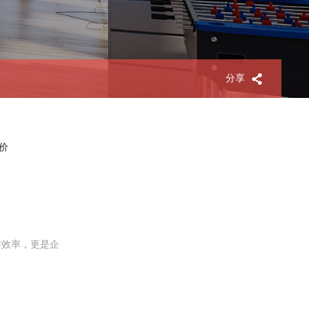
分享
价
作效率，更是企