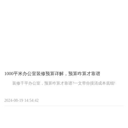
(也就是钱)多了，确实能让你在装修时有更多的选择和自由度。比
如，你可以选用更高端的装修材料，请更专业的设计团队，甚至可
以考虑加入一些个性化的定制元素，让办公室看起来更加独一无
二。这些都能大大提升装修的整体品质，让办公室显得更加上档
次。
1000平米办公室装修预算详解，预算咋算才靠谱
装修千平办公室，预算咋算才靠谱?一文带你摸清成本底细!
嘿，打算给那上千平的办公室来个华丽变身?别急，先跟咱聊聊
2024-08-19 14:54:42
装修预算那点事儿，保证让你心里有个数，钱包不慌张!
首先啊，装修这活儿，说白了就是三大块：设计、材料和施
工。设计费嘛，就像是给房子量身定制的衣服，设计师名气大、点