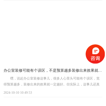
首先，得明确一点，办公室装修的预算受很多因素影响，比如
办公室的面积、设计风格、材料选择、施工难度等。不同的需求和
选择，自然会导致预算的差异。
如果你只是想要简单装修一下，满足基本的办公需求，那预算
可以控制在500到800元每平米左右。这种装修通常不会有太多的复
杂造型设计，材料也会选择经济实惠的，能满足日常办公
办公室装修可能有个误区，不是预算越多装修出来效果就越好
嘿，说起办公室装修这事儿，很多人心里头可能有个误区，觉
得预算越多，装修出来的效果就一定越好。但实际上，这事儿还真
不是那么简单，咱们得好好掰扯掰扯。
2024-10-10 10:49:53
首先啊，咱们得明白，装修预算就像是个工具箱，里面的工具