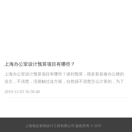
子多，自然费用就高点，但咱得说，这钱花得值，大概占总预算的
5%到15%，具体看你想咋“打扮”这办公室。
材料费，那就是装修的“血肉”了。高档货还是实惠货，全在你一
念之间。记得，一分钱一分货，想要办公室既
上海办公室设计预算项目有哪些？
上海办公室设计预算项目有哪些？谈到预算，很多新装修办公楼的
业主，不清楚，没接触过这方面，自然搞不清楚怎么计算的，为了
解决您的问题，上海办公楼设计公司为您简单的列出一般办公室设
2019-12-03 16:50:40
上海领企装饰设计工程有限公司 版权所有 © 2019