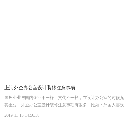
为您一一揭晓那些值得考虑的选择。
一、高强度耐腐蚀的铝合金基材
首先，咱们得关注铝合金门窗的“心脏”——基材。市面上常见的铝合
金材质有铝硅合金、铝镁合金、铝锰合金等，它们各自有着独特的
优势。比如，铝镁合金门窗因其轻质、高强度和耐腐蚀性好而备受
青睐，特别适合大型办公室的门
上海外企办公室设计装修注意事项
国外企业与国内企业不一样，文化不一样，在设计办公室的时候尤
其重要，外企办公室设计装修注意事项有很多，比如：外国人喜欢
那种开敞式办公室设计，就是不喜欢紧致狭小的办公室设计。喜
2019-11-15 14:56:38