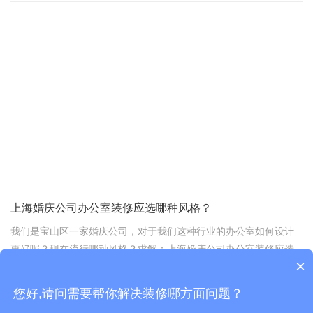
首先，咱们得从环保这块儿说起。环保嘛，说白了就是得对人
和环境都友好。想想看，办公室是大家每天待得最久的地方，要是
材料不环保，那空气质量能好吗?员工们的健康可就遭殃了。所以，
选材料时，得盯着那些低VOC(挥发性有机化合物)的，比如环保漆。
这种漆不仅味道小，还能减少对员工呼吸系统的伤害，选它准没错!
上海婚庆公司办公室装修应选哪种风格？
我们是宝山区一家婚庆公司，对于我们这种行业的办公室如何设计
更好呢？现在流行哪种风格？求解：上海婚庆公司办公室装修应选
×
哪种风格？请热心人士前来解答，谢谢您！
2020-06-03 16:58:47
您好,请问需要帮你解决装修哪方面问题？