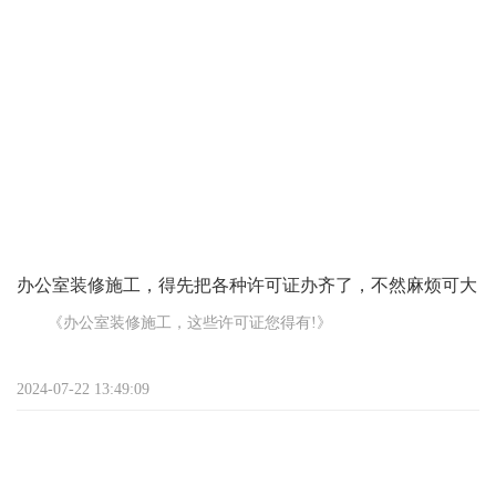
先想功能，再定布局：拿起小本本，列个清单。你的办公室得有几
块地儿？工作区、会议室、休息区，每块地儿得多大？根据公司大
小和业务来，别盲目跟风。
预算为王，量力而行：装修前，先摸摸钱包厚度。打算投多少钱进
去？心里有数，才能既不超支，又不失格调。钱要花在刀刃上，材
料和家具都得精挑细选。
办公室装修施工，得先把各种许可证办齐了，不然麻烦可大
《办公室装修施工，这些许可证您得有!》
咱要装修办公室，可别一股脑就开工，得先把各种许可证办齐
2024-07-22 13:49:09
了，不然麻烦可大了!
首先，得有个“施工许可证”。这就好比是装修的“通行证”，没有
它，您可不能合法地动工。办这个证，一般得向相关部门提交申