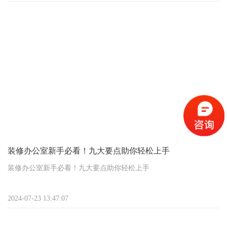
一、预付款：启动资金，信任基石
一般来说，装修项目开始前，业主需要支付一笔预付款，这通常是
总装修款的30%到50%。这笔钱算是给装修公司的启动资金，用于购
买初期材料和支付部分人工费用。就像咱们买东西先交点定金一
样，预付款也是双方合作的一个信号，表示业主对装修公司的信任
和认可。
装修办公室新手必看！九大要点助你轻松上手
装修办公室新手必看！九大要点助你轻松上手
嘿，新晋老板们，是不是一提到办公室装修就头大？别怕，咱们一
2024-07-23 13:47:07
步步来，保证让你秒变装修达人！下面这些接地气的小贴士，保证
你一看就懂，一做就顺。