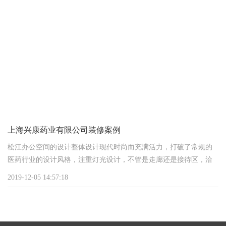
其一，便捷轻松。试想一下，如果分别去找设计公司和施工团
队，那将是怎样的繁琐。先是要与设计公司交流自身的构想，等待
设计方案敲定后，又得重新寻觅施工团队，接着还得在两者之间进
行对接。这期间要是产生任何问题，您还得充当协调者，实在是劳
心劳力!然而，倘若选择一站式服务，仅一个团队就负责全程，您只
需清晰阐述您的需求，随后静候成果即可，何其轻松!
上海兴康药业有限公司装修案例
松江办公空间的设计整体设计现代时尚而充满活力，打破了常规的
医药行业的设计风格，注重灯光设计，不管是走廊还是接待区，洽
谈区，采用灯光引导的方式，指引用户到达想到到达的区域。
2019-12-05 14:57:18