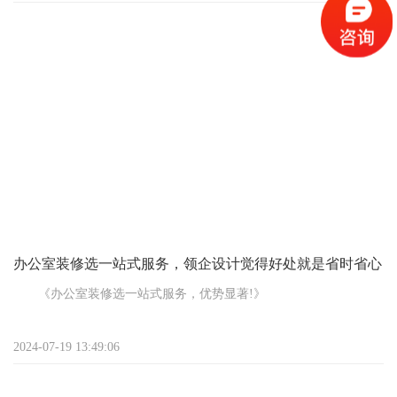
鱼缸的那些事儿，保证接地气，让您一听就懂。
首先啊，得说说为啥要在办公室放鱼缸。一来，鱼儿游弋，水
波粼粼，那画面儿美得跟画儿似的，能有效缓解工作压力，让人的
心情不自觉就放松下来。想象一下，您正埋头苦干，抬头一看，几
条五彩斑斓的鱼儿在眼前悠闲地游着，是不是感觉整个人
办公室装修选一站式服务，领企设计觉得好处就是省时省心
《办公室装修选一站式服务，优势显著!》
在规划办公室装修事宜时，如今流行的设计、施工一站式服
2024-07-19 13:49:06
务，可蕴含着诸多显著优势，您务必得重视起来!