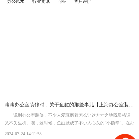
办公风水
行业资讯
问答
客户评价
聊聊办公室装修时，关于鱼缸的那些事儿【上海办公室装修公司】
说到办公室装修，不少人爱琢磨着怎么让这方寸之地既显格调
又不失生机。嘿，这时候，鱼缸就成了不少人心头的“小确幸”。在办
公室里摆个鱼缸，不仅能让空间瞬间灵动起来，还能给忙碌的工作
2024-07-24 14:11:58
生活添上一抹宁静与惬意。今儿，咱们就聊聊办公室装修时，关于