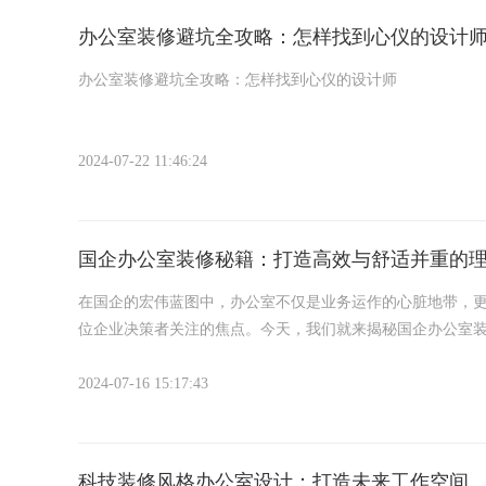
办公室装修避坑全攻略：怎样找到心仪的设计
办公室装修避坑全攻略：怎样找到心仪的设计师
嘿，各位老板和同事们，说到办公室装修，那可是个大学问
聊怎么在茫茫人海中，捞出那个能让你眼前一亮、心里美滋
2024-07-22 11:46:24
一、明确需求，有的放矢
国企办公室装修秘籍：打造高效与舒适并重的
在国企的宏伟蓝图中，办公室不仅是业务运作的心脏地带，
位企业决策者关注的焦点。今天，我们就来揭秘国企办公室装
一、实用至上，功能为王
2024-07-16 15:17:43
国企办公室装修的第一步，便是精准定位空间功能。从工作
式办公区促进团队协作，而独立的办公隔间则为深度思考提
科技装修风格办公室设计：打造未来工作空间