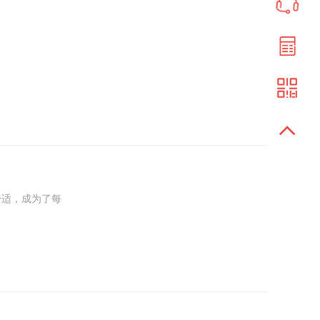
今天，咱就来聊
舒适，成为了每
精心规划。开放