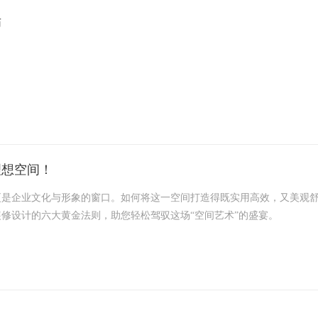
师
！想要装得既实用又美观，还得符合公司文化，找对设计师可太重要了。
滋的设计师。
理想空间！
更是企业文化与形象的窗口。如何将这一空间打造得既实用高效，又美观
修设计的六大黄金法则，助您轻松驾驭这场“空间艺术”的盛宴。
区的密集布局到会议室的私密交流，再到休息区的心灵港湾，每一处都需
供庇护。这样的布局，不仅提升了工作效率，也让员工在繁