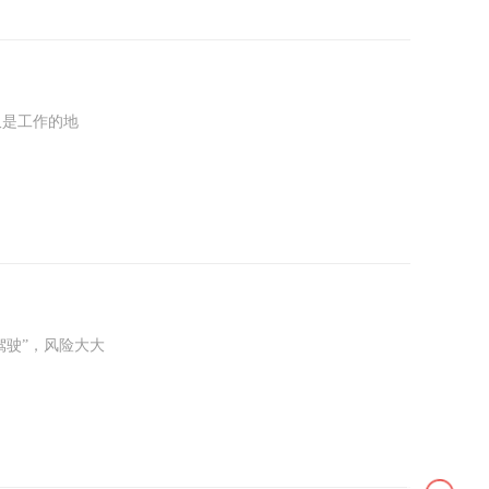
是工作的地
上海这样的大都
独立又相互联系
驶”，风险大大
?”这时候，尴