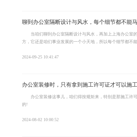
的办公室，就得考虑更高效的取暖系统了。
对于面积在50平米以下的小型办公室来说，电暖器或者油
聊到办公室隔断设计与风水，每个细节都不能
当咱们聊到办公室隔断设计与风水，再加上上海办公室的装
方，它还是咱们事业发展的一个小天地，所以每个细节都不
说到隔断设计，那可是办公室布局的重头戏。为啥?因为它
2024-09-25 10:41:47
市，寸土寸金，咱们得想办法让每一寸空间都发挥出最大的
的小区域，这样既方便员工们专注工作，又能促进团队之间
办公室装修时，只有拿到施工许可证才可以施
办公室装修这事儿，咱们得按规矩来，特别是那施工许可证
的!
想象一下，你正准备把办公室打扮得漂漂亮亮，提升下大家
2024-08-02 10:00:52
尬不尴尬?麻烦不麻烦?