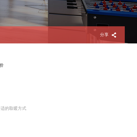
分享
价
适的取暖方式
需求;而大面积