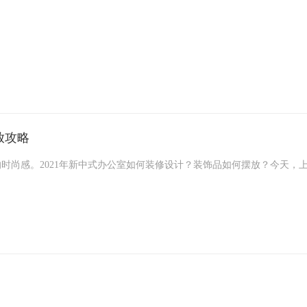
未来工作的需要。科技装修风格办公室设计是技术和装饰的完美结合，
放攻略
时尚感。2021年新中式办公室如何装修设计？装饰品如何摆放？今天，