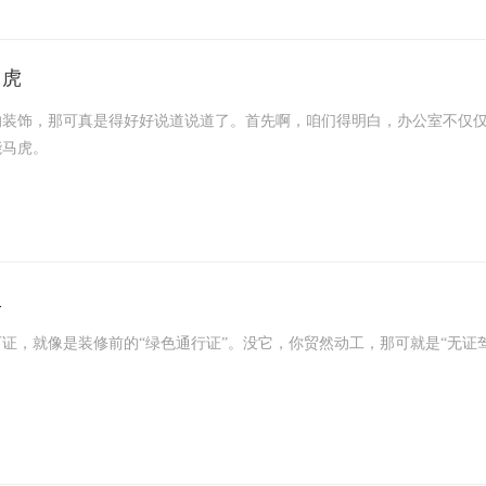
汀取暖器可能是个不错的选择。这
马虎
饰，那可真是得好好说道说道了。首先啊，咱们得明白，办公室不仅仅
能马虎。
直接关系到空间的利用率、员工的私密性，还有整个办公室的氛围。在
价值。隔断设计就可以通过巧妙的布局，把开放的大空间划分成若干个既
工
，就像是装修前的“绿色通行证”。没它，你贸然动工，那可就是“无证驾
的工作环境，结果刚拿起锤子，就被告知：“嘿，兄弟，你施工许可证呢