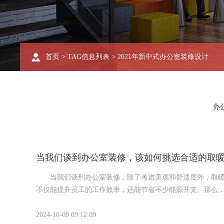
首页
> TAG信息列表 > 2021年新中式办公室装修设计
办
当我们谈到办公室装修，该如何挑选合适的取
当我们谈到办公室装修，除了考虑美观和舒适度外，取暖方
不仅能提升员工的工作效率，还能节省不少能源开支。那么，
首先，咱们得明确一点：办公室的取暖需求跟它的面积大小
2024-10-09 09:12:09