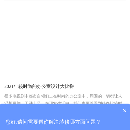
浦东办公室装修设计:创新与实用的融合
近年来，随着经济的持续发展和商业活动的蓬勃发展，浦东已
成为上海乃至中国最重要的商业中心之一。在这个繁忙而充满活力
的地方，办公室的装修设计尤为重要，因为它不仅是一个工作场
所，更是一个企业形象。浦东写字楼装修需要融合创新性和实用
性，以满足现代商业环境的需求。
2021年较时尚的办公室设计大比拼
很多电视剧中都市白领们走在时尚的办公室中，周围的一切都让人
浮想联翩、干劲十足。在现实生活中，我们也可以看到很多比较时
×
尚的办公室，这里，上海办公楼设计公司领企设计的小编为
2021-03-03 15:09:47
您好,请问需要帮你解决装修哪方面问题？