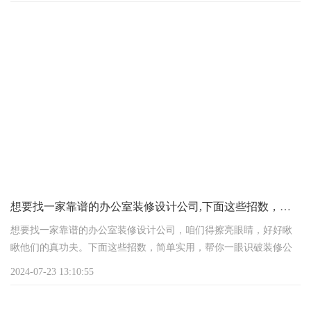
首先啊，咱们得明白，装修预算就像是个工具箱，里面的工具
(也就是钱)多了，确实能让你在装修时有更多的选择和自由度。比
如，你可以选用更高端的装修材料，请更专业的设计团队，甚至可
以考虑加入一些个性化的定制元素，让办公室看起来更加独一无
二。这些都能大大提升装修的整体品质，让办公室显得更加上档
次。
想要找一家靠谱的办公室装修设计公司,下面这些招数，简单实用
想要找一家靠谱的办公室装修设计公司，咱们得擦亮眼睛，好好瞅
瞅他们的真功夫。下面这些招数，简单实用，帮你一眼识破装修公
司的“虚实”：
2024-07-23 13:10:55
1、瞅瞅他们的作品篮子：装修案例就像是装修公司的名片，你得瞅