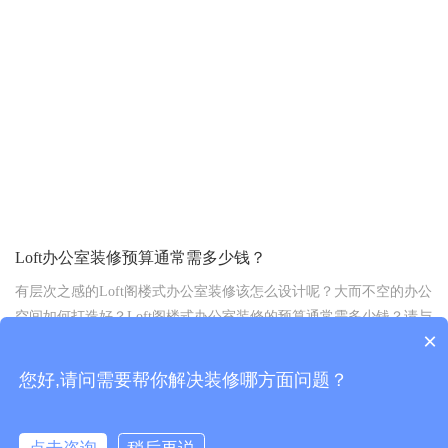
瞅他们以前干过的活儿咋样。看看设计够不够新颖，施工细节处理
得精不精细，还有整体效果是不是合你胃口。这就像是看菜谱选餐
馆，图得就是那份眼缘和期待。
2、跟设计师聊聊设计理念：设计师是装修的灵魂，他们的想法直接
决定了办公室的最终模样。问问他们的设计理念，聊聊你的需求，
看看双方能不能擦出火花。记得哦，设计得合拍
Loft办公室装修预算通常需多少钱？
有层次之感的Loft阁楼式办公室装修该怎么设计呢？大而不空的办公
空间如何打造好？Loft阁楼式办公室装修的预算通常需多少钱？请与
×
之有关的人士可以详细地说一下！
2020-01-17 15:35:39
您好,请问需要帮你解决装修哪方面问题？