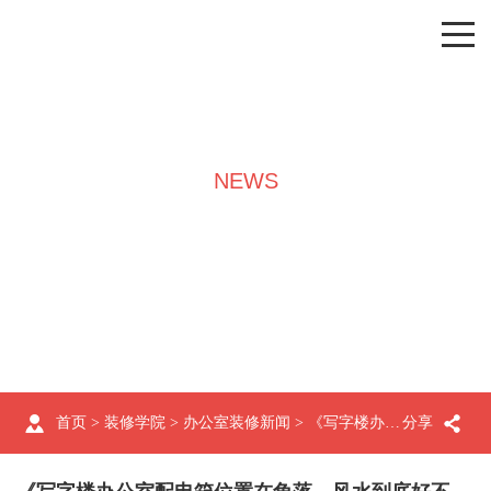
NEWS
装修学院
首页
>
装修学院
>
办公室装修新闻
> 《写字楼办公室配电箱位置在角落，风水到底好不好?上海领企分享》
分享