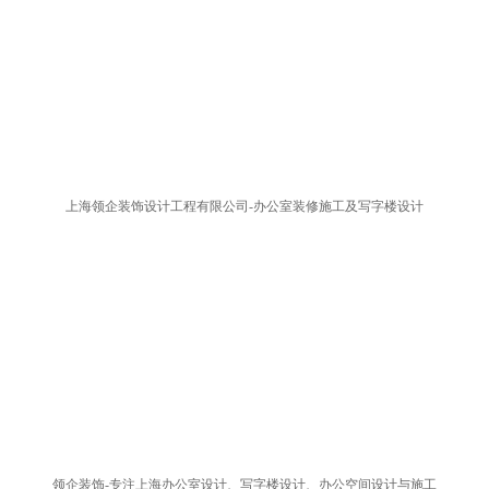
上海领企装饰设计工程有限公司-办公室装修施工及写字楼设计
领企装饰-专注上海办公室设计、写字楼设计、办公空间设计与施工