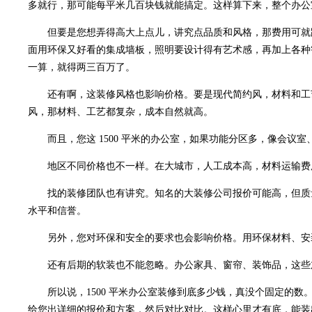
多就行，那可能每平米几百块钱就能搞定。这样算下来，整个办公
但要是您想弄得高大上点儿，讲究点品质和风格，那费用可就蹭
面用环保又好看的集成墙板，照明要设计得有艺术感，再加上各种
一算，就得两三百万了。
还有啊，这装修风格也影响价格。要是现代简约风，材料和工艺
风，那材料、工艺都复杂，成本自然就高。
而且，您这 1500 平米的办公室，如果功能分区多，像会议
地区不同价格也不一样。在大城市，人工成本高，材料运输费用
找的装修团队也有讲究。知名的大装修公司报价可能高，但质量
水平和信誉。
另外，您对环保和安全的要求也会影响价格。用环保材料、安
还有后期的软装也不能忽略。办公家具、窗帘、装饰品，这些
所以说，1500 平米
办公室装修
到底多少钱，真没个固定的数
给您出详细的报价和方案，然后对比对比。这样心里才有底，能装