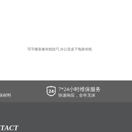
写字楼装修布线技巧,办公室桌下电路布线
7*24小时维保服务
保材料
快速响应，全年无休
TACT