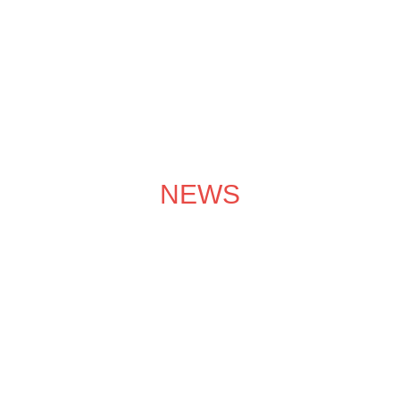
成功案例
装修效果图
装修团队
关于领企
装修服务
NEWS
装修学院