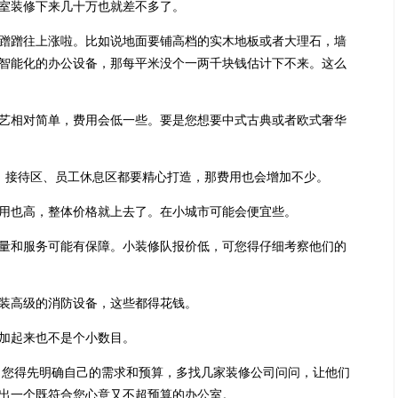
室装修下来几十万也就差不多了。
蹭往上涨啦。比如说地面要铺高档的实木地板或者大理石，墙
智能化的办公设备，那每平米没个一两千块钱估计下不来。这么
相对简单，费用会低一些。要是您想要中式古典或者欧式奢华
室、接待区、员工休息区都要精心打造，那费用也会增加不少。
也高，整体价格就上去了。在小城市可能会便宜些。
和服务可能有保障。小装修队报价低，可您得仔细考察他们的
装高级的消防设备，这些都得花钱。
加起来也不是个小数目。
。您得先明确自己的需求和预算，多找几家装修公司问问，让他们
出一个既符合您心意又不超预算的办公室。