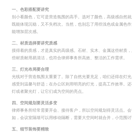
一、色彩搭配要讲究
别小看颜色，它可是营造氛围的高手。选对了颜色，高级感自然就
既能体现沉稳，又不失档次。当然，也别忘了用些浅色或金属色作
能增加层次感。
二、材质选择要讲究质感
摸得着的质感，才是真实的高级感。石材、实木、金属这些材质，
些材质耐用易清洁，也符合律师事务所高效、整洁的工作需求。
三、灯光布局要合理
光线对于营造氛围太重要了。除了自然光要充足，咱们还得在灯光
感受到温馨与舒适；在办公区则用明亮的灯光，提高工作效率。还
灯或者聚光灯，让它们成为空间的亮点。
四、空间规划要灵活多变
律师事务所经常需要开会、接待客户，所以空间规划得灵活点。会
如，会议室隔墙可以用移动隔断，需要大空间时就合并，小范围讨
五、细节装饰要精致