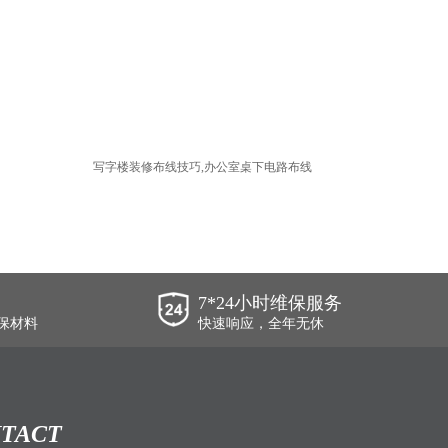
写字楼装修布线技巧,办公室桌下电路布线
7*24小时维保服务
保材料
快速响应，全年无休
TACT