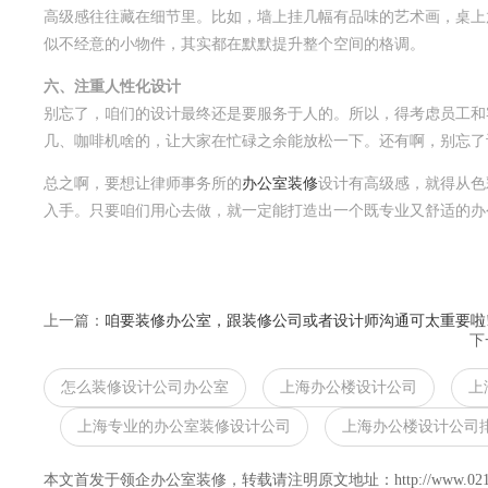
高级感往往藏在细节里。比如，墙上挂几幅有品味的艺术画，桌上
似不经意的小物件，其实都在默默提升整个空间的格调。
六、注重人性化设计
别忘了，咱们的设计最终还是要服务于人的。所以，得考虑员工和
几、咖啡机啥的，让大家在忙碌之余能放松一下。还有啊，别忘了
总之啊，要想让律师事务所的
办公室装修
设计有高级感，就得从色
入手。只要咱们用心去做，就一定能打造出一个既专业又舒适的办
上一篇：
咱要装修办公室，跟装修公司或者设计师沟通可太重要啦
下
怎么装修设计公司办公室
上海办公楼设计公司
上
上海专业的办公室装修设计公司
上海办公楼设计公司
本文首发于领企办公室装修，转载请注明原文地址：http://www.021lingqi.c