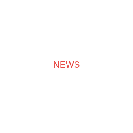
成功案例
装修效果图
装修团队
关于领企
装修服务
NEWS
装修学院