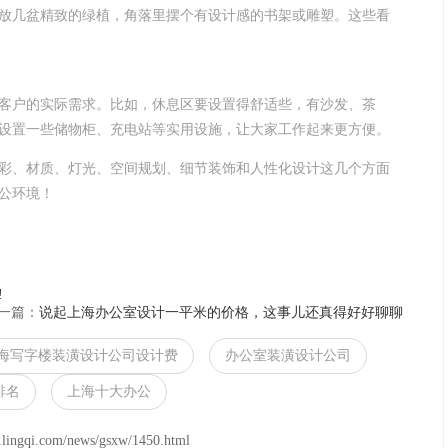
放几盆精致的绿植，角落里摆个有设计感的书架或雕塑。这些看
客户的实际需求。比如，休息区要设置得舒适些，有沙发、茶
设置一些储物柜、充电站等实用设施，让大家工作起来更方便。
彩、材质、灯光、空间规划、细节装饰和人性化设计这几个方面
公环境！
!
一篇：
说起上海办公室设计一平米的价格，这事儿还真得好好聊聊
海写字楼装潢设计公司设计费
办公室装潢设计公司
排名
上海十大办公
om/news/gsxw/1450.html