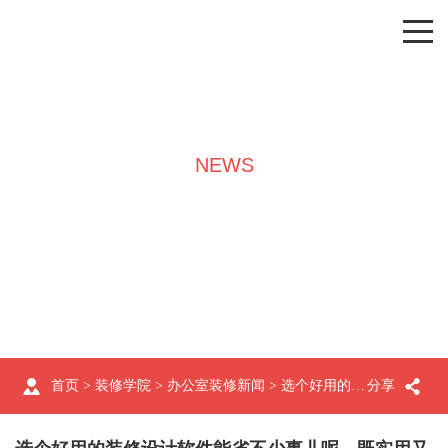
NEWS
装修学院
首页
>
装修学院
>
办公室装修新闻
> 选个好用的装修设计软件能省不少事儿呢，既实用又好看
分享