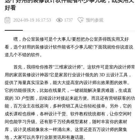
选个好用的装修设计软件能省不少事儿呢，既实用又
好看
2024-09-19 16:17:53
1737
预约参观
嘿，
办公室装修
可是个大事儿!要想把办公室弄得既实用又好
看，选个好用的装修设计软件能省不少事儿呢!下面我就给你说道说
道几个不错的软件。
首先，我得给你推荐“三维家设计师”。这软件可是室内设计师常
用的家居装修设计神器!它是家居行业设计领先的 3D 云设计工具，
提供了海量真实渲染券，能大大提高室内设计师出效果图的效率。
它的功能很强大，比如在线量尺，一键就能解决量房难题，生成直
观的 3D 户型图，后续设计对接起来超方便。而且还有营销获客的功
能，百万业主在线咨询，多种营销工具让你轻松接单。另外，它的
成长课程也很棒，各种设计干货、软件教程统统都有，让你空闲时
间也能学习升级。还有那千万经典模型素材，随时丰富你的素材
库，设计灵感就像泉水一样涌出来。这里还是百万设计师的聚集
地，大家可以共享行业新资讯和有趣话题。