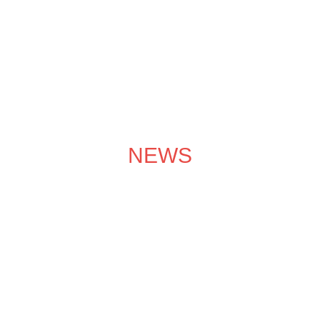
成功案例
装修效果图
装修团队
关于领企
装修服务
NEWS
装修学院