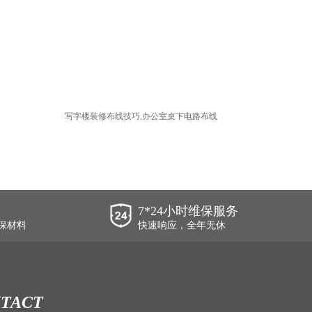
写字楼装修布线技巧,办公室桌下电路布线
7*24小时维保服务
保材料
快速响应，全年无休
TACT