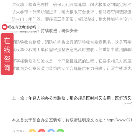
防火墙：检查完整性，确保无孔洞或缝隙，耐火极限达到规定标准
防火卷帘：升降功能正常，耐火极限符合要求，相邻卷帘间缝隙进
防火门：闭门器、顺序器工作正常，标识清晰，耐火性能符合设计
现在有优惠活动吗
三、验收后续：持续改进，确保安全
消防验收合格后，消防机构将出具消防验收合格意见书，这是写字
建设单位和施工单位需根据整改意见及时整改，并重新申请消防验
写字楼装修消防验收是一个严格且规范的过程，它要求相关方高度
才能为办公室装潢与装饰的安全合规提供有力保障，让写字楼成为
上一篇：
年轻人的办公室装修，那必须是既时尚又实用，既舒适又
下一
本文首发于领企办公室装修，转载请注明原文地址：http://www.021lingqi.c