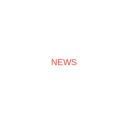
成功案例
装修效果图
装修团队
关于领企
装修服务
NEWS
装修学院