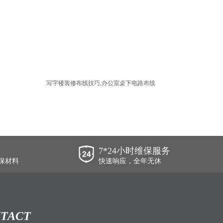
写字楼装修布线技巧,办公室桌下电路布线
7*24小时维保服务
保材料
快速响应，全年无休
TACT