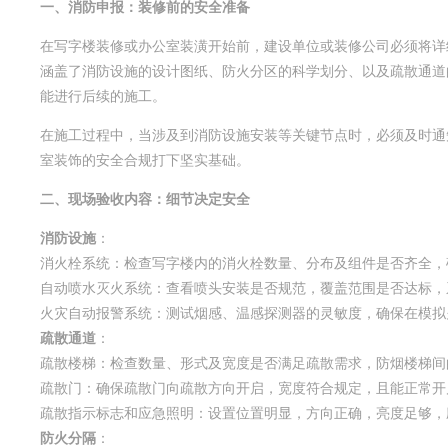
一、消防申报：装修前的安全准备
在写字楼装修或办公室装潢开始前，建设单位或装修公司必须将详
涵盖了消防设施的设计图纸、防火分区的科学划分、以及疏散通道
能进行后续的施工。
在施工过程中，当涉及到消防设施安装等关键节点时，必须及时通
室装饰的安全合规打下坚实基础。
二、现场验收内容：细节决定安全
消防设施
：
消火栓系统：检查写字楼内的消火栓数量、分布及组件是否齐全，
自动喷水灭火系统：查看喷头安装是否规范，覆盖范围是否达标，
火灾自动报警系统：测试烟感、温感探测器的灵敏度，确保在模拟
疏散通道
：
疏散楼梯：检查数量、形式及宽度是否满足疏散需求，防烟楼梯间
疏散门：确保疏散门向疏散方向开启，宽度符合规定，且能正常开
疏散指示标志和应急照明：设置位置明显，方向正确，亮度足够，
防火分隔
：