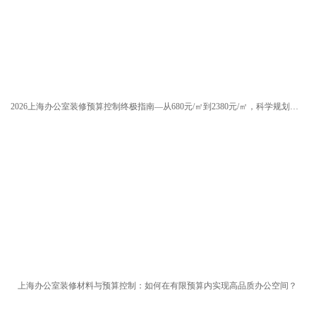
2026上海办公室装修预算控制终极指南—从680元/㎡到2380元/㎡，科学规划让每分钱花在刀刃上
上海办公室装修材料与预算控制：如何在有限预算内实现高品质办公空间？