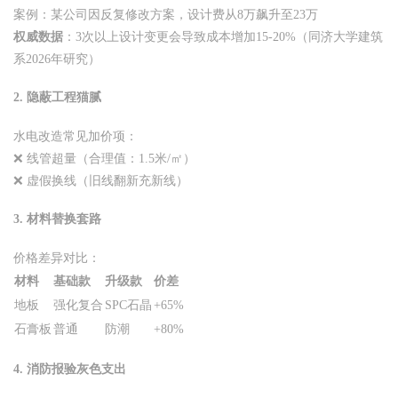
案例：某公司因反复修改方案，设计费从8万飙升至23万
权威数据
：3次以上设计变更会导致成本增加15-20%（同济大学建筑
系2026年研究）
2.
隐蔽工程猫腻
水电改造常见加价项：
❌ 线管超量（合理值：1.5米/㎡）
❌ 虚假换线（旧线翻新充新线）
3.
材料替换套路
价格差异对比：
材料
基础款
升级款
价差
地板
强化复合
SPC石晶
+65%
石膏板
普通
防潮
+80%
4.
消防报验灰色支出