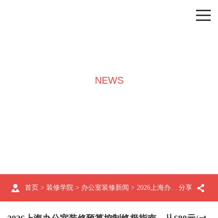
NEWS
装修学院
首页
>
装修学院
>
办公室装修新闻
> 2026上海办公室装修预算控制终极指南—从680元/㎡到2380元/㎡，科学规划让每分钱花在刀刃上
分享