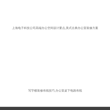
上海电子科技公司高端办公空间设计要点,美式古典办公室装修方案
写字楼装修布线技巧,办公室桌下电路布线