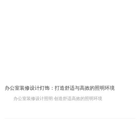
能提高员工的工作效率。本文将为您分析办公室装修中的照明设计
要点，帮助您创造理想的照明环境。
一、照明的功能和分类
办公室装修设计灯饰：打造舒适与高效的照明环境
办公室装修设计照明:创造舒适高效的照明环境
在办公室装修设计中，灯光的选择和布置是至关重要的一个环
节。合适的照明不仅能提供充足的照明，营造舒适的工作氛围，还
能提高员工的工作效率。本文将为您分析办公室装修中的照明设计
要点，帮助您创造理想的照明环境。