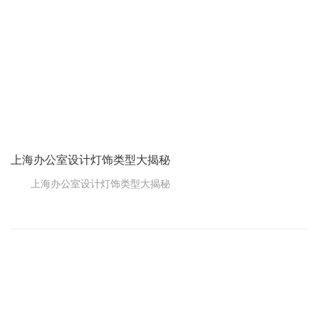
上海办公室设计灯饰类型大揭秘
上海办公室设计灯饰类型大揭秘
在繁华的上海，办公室设计不仅展示了一个公司的形象，也是
员工工作效率和舒适度的关键。作为办公室设计不可或缺的一部
分，其选择的重要性不言而喻。今天，我们来讨论一下上海办公室
设计中的照明。
1.简约现代的风格