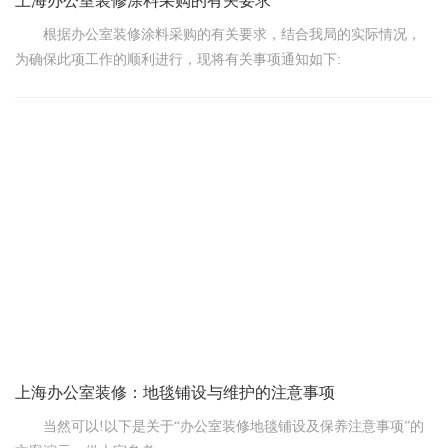
上海办公室装修涂料采购的有关要求
根据办公室装修涂料采购的有关要求，结合我局的实际情况，
为确保此项工作的顺利进行，现将有关事项通知如下:
一.采购原则
1 .按照政府采购法及有关规定，遵循公开、公平、公正的原
则，实施政府采购。
2.结合我局实际需求，充分考虑涂料的品牌、质量、价格等因
素，确保采购的涂料符合办公环境的要求。
上海办公室装修：地毯铺设与维护的注意事项
当然可以!以下是关于“办公室装修地毯铺设及保养注意事项”的