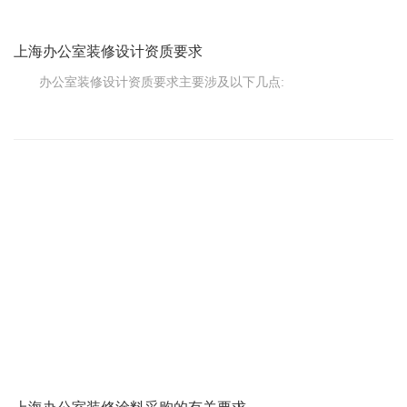
上海办公室装修设计资质要求
办公室装修设计资质要求主要涉及以下几点:
公司资质:装修设计公司应具有合法的营业执照、税务登记证、
组织机构代码证等相关证明，并在规定的经营范围内从事装修设计
业务。