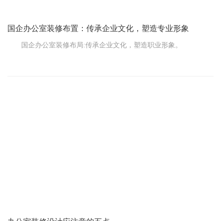
国企办公室装修布置：传承企业文化，塑造专业形象
国企办公室装修布局:传承企业文化，塑造职业形象。
国有企业作为国家的重要支柱，办公室装修布局不仅关系到企
业形象，更是企业文化和价值观的体现。如何通过专业的办公室装
修布置，展现国企的稳定与活力，提升企业形象?本文将为您揭秘国
企办公室装修布置的要点和技巧。
一、设计理念:继承与创新并存