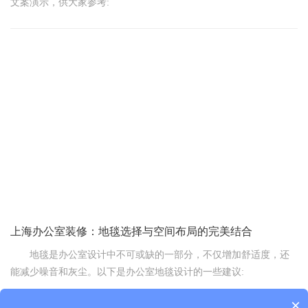
文案演示，供大家参考:
标题:【办公室装修地毯秘籍】铺设保养全攻略，让你轻松打造
舒适的办公环境!
上海办公室装修：地毯选择与空间布局的完美结合
地毯是办公室设计中不可或缺的一部分，不仅增加舒适度，还
能减少噪音和灰尘。以下是办公室地毯设计的一些建议:
×
1选择合适的地毯材料:地毯材料有很多种选择，如羊毛、尼龙、