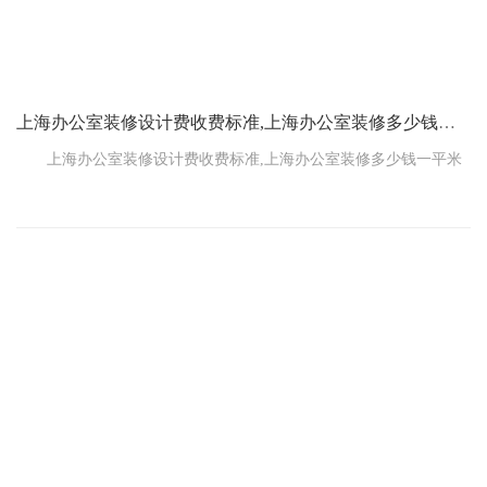
上海办公室装修设计费收费标准,上海办公室装修多少钱一平米
上海办公室装修设计费收费标准,上海办公室装修多少钱一平米
办公室装修一平米的价格，在不同地区，不同装修规格，差别
很大。根据市场调研结果，上海本地一线装修公司的平均报价在300-
800元/m2之间，包括工程量、装修体验、市场需求等综合因素。
对上海写字楼装修价格的详细分析显示，一般来说，上海市中
心的装修价格较贵，而远离市中心的郊区价格相对较低。一些高档
商务楼层的装修费用也较高，一般超过1000元/平方米。