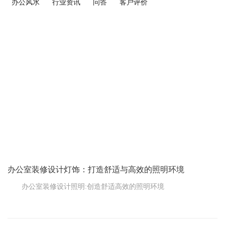
办公风水
行业资讯
问答
客户评价
办公室装修设计灯饰：打造舒适与高效的照明环境
办公室装修设计照明:创造舒适高效的照明环境
在办公室装修设计中，灯光的选择和布置是至关重要的一个环
节。合适的照明不仅能提供充足的照明，营造舒适的工作氛围，还