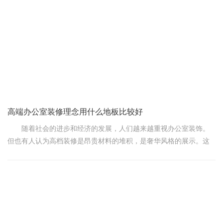
第一，二手办公家具
高端办公室装修理念用什么地板比较好
随着社会的进步和经济的发展，人们越来越重视办公室装饰。
但也有人认为高档装修是昂贵材料的堆积，是奢华风格的展示。这
样一来，办公室的装修就不伦不类了。高端办公室装修是什么概念?
1、文化的概念，办公室装修是文化品位的体现，它传递的是公
司独特的文化信息没有办公室装修的字眼，更忌讳随大流，室内空
间布局、办公家具摆放、色彩设计组合，无论是中式还是西式，无
论是爱好简约还是繁复，都要体现公司的个性特征，体现公司的文