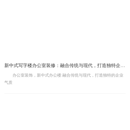
一、照明的功能和分类
新中式写字楼办公室装修：融合传统与现代，打造独特企业气质
办公室装饰，新中式办公楼:融合传统与现代，打造独特的企业
气质
在繁华的城市里，办公楼如雨后春笋般出现。如何在众多写字
楼中脱颖而出，展现企业独特的文化和气质?办公室装修，新中式写
字楼，可能是你最好的选择。
一、设计理念:传统与现代的完美融合