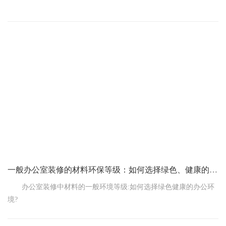
在办公室装修过程中，地面材料的选择至关重要。它不仅影响
着整个空间的视觉效果，还与员工的舒适度、安全性和维护成本息
息相关。本文将为您详细介绍办公室装修中常用的地面材料及其特
点。
一、常见的办公室地面材料
一般办公室装修的材料环保等级：如何选择绿色、健康的办公环境
办公室装修中材料的一般环境等级:如何选择绿色健康的办公环
境?
当今社会，环境保护已经成为各行各业关注的焦点。办公室装