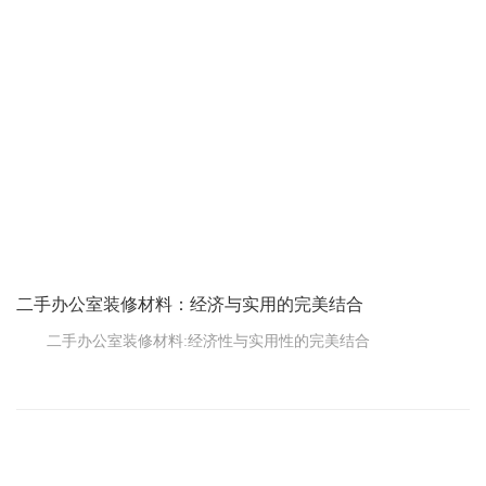
修也不例外。选择环保水平高的装修材料，不仅能为员工提供健康
舒适的工作环境，还有助于提升企业的形象和声誉。那么，办公室
装修中材料的环保等级有哪些呢?
E0级:最高环保等级。
二手办公室装修材料：经济与实用的完美结合
二手办公室装修材料:经济性与实用性的完美结合
在办公室装修中，材料的选择很重要。除了美观和功能，成本
也是一个不可忽视的因素。因此，二手办公室装修材料逐渐受到青
睐。它们不仅更实惠，而且在环保和可持续发展方面也有优势。