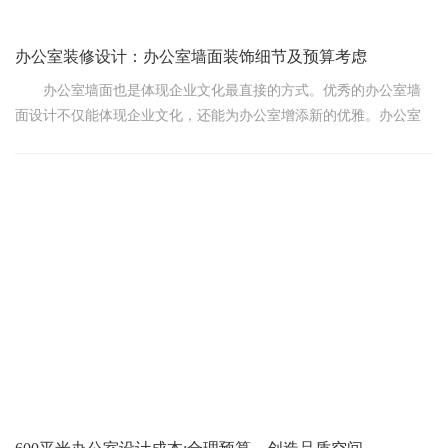
办公室装修设计：办公室墙面装饰细节及预算考虑
办公室墙面也是体现企业文化最直接的方式。优秀的办公室墙
面设计不仅能体现企业文化，还能为办公室增添新的优雅。办公室
墙面装修对员工有直接影响。好的办公室墙壁不仅能提高员工的积
极性，还能提高工作效率。那么，办公室装修如何设计墙面呢?
1.办公室墙面颜色:根据公司的企业文化，以及公司的规模和公
司的不同区域来选择墙面颜色。如果公司的文化重心是制造研发，
办公室的部分墙面可以刷成浅蓝色，因为冷色可以凸显人们对业务
的理解和工作性质。