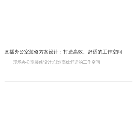
直播办公室装修方案设计：打造高效、舒适的工作空间
现场办公室装修设计:创造高效舒适的工作空间
在现代商业环境中，办公室装修方案的设计对企业的发展至关
重要。一个优秀的办公室装修方案不仅能提升企业形象，还能激发
员工的工作热情，提高工作效率。随着直播行业的兴起，越来越多
的企业开始重视直播办公室的装修方案设计。本文将着重探讨如何
设计一个高效、舒适、专业的直播办公室。