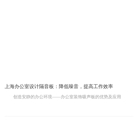
材料，究竟哪种最适合办公室装修呢?
一、环保材料，首选推荐
在选择墙面材料时，环保性是首要
上海办公室设计隔音板：降低噪音，提高工作效率
创造安静的办公环境——办公室装饰吸声板的优势及应用
在快节奏的现代生活中，噪声已经成为影响工作效率和员工满
意度的重要因素。办公室装修如何解决这个问题?答案是隔音板。
一、办公室噪音的危害