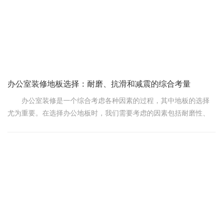
化内涵。
办公室装修地板选择：耐磨、抗滑和减震的综合考量
办公室装修是一个综合考虑各种因素的过程，其中地板的选择
尤为重要。在选择办公地板时，我们需要考虑的因素包括耐磨性、
防滑性和减震性。本文将分为三个部分，详细讨论这三个因素。
耐磨性是选择办公地板的重要考虑因素之一。办公室地板经常
被大量的人穿过，搬运重物和进行其他活动。因此，选择一种耐磨
性高的地板材料是非常重要的。瓷砖是一种非常耐磨的地面材料，
表面坚硬光滑，不易被刮伤或损坏。此外，复合地板也是一种常见
的选择，其表面涂有耐磨层，可以有效防止划伤和磨损。在选择耐
磨地板时，选择一种耐磨性高的地板材料是非