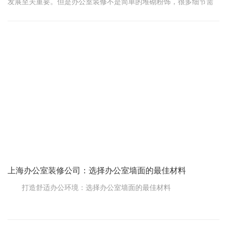
发展至关重要。但是办公室装修不是简单的堆砌粉饰，很多细节需
要注意。本文将揭示办公室装修的注意事项，帮你打造一个理想的
办公空间。
首先，明确装修目标
在开始装修之前，首先要明确装修的目标。是为了提升企业形
象，提高员工效率，还是为了满足特定的功能需求?明确的目标有助
于后续的设计和施工，保证最终效果达到预期。
第二，注重实用性
上海办公室装修公司：选择办公室墙面的最佳材料
打造舒适办公环境：选择办公室墙面的最佳材料
在办公室装修设计中，墙面材料的选择对于整个空间的舒适度
和美观度起着至关重要的作用。那么，面对市场上琳琅满目的墙面