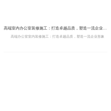
高端室内办公室装修施工：打造卓越品质，塑造一流企业形象
高端办公室室内装修施工：打造卓越品质，塑造一流企业形象
随着企业形象意识的提高，高端办公室室内装修施工已成为提
升企业品牌价值的重要手段。本文将为您揭示高端办公室室内装修
施工的要点和技巧，以及如何突出产品或服务的特点和优势。
一、设计理念：简约、大气、舒适