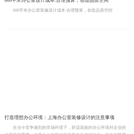
600平米办公室设计成本:合理预算，创造品质空间
600平米办公室装修设计成本:合理预算，创造品质空间
在现代商业社会中，一个既美观又实用的办公室对于企业的成
功至关重要。对于一个600平米空间的办公室来说，如何合理的设计
装修成为关键。本文将为您揭示600平米办公室设计的成本构成，帮
助您制定合理的预算。
一、设计成本:品质和创意的体现
打造理想办公环境：上海办公室装修设计的注意事项
在当今竞争激烈的市场环境下，舒适高效的办公环境对企业的