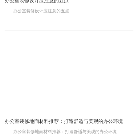
办公室装修设计应注意的五点
办公室装修设计应注意的五点
一.空间规划
在办公室装修设计中，空间规划是非常重要的一点。需要考虑
员工的工作需求，确定不同部门的办公区域和开放工作区域。应考
虑公共区域的设计，如会议室和休息室。要合理规划走道和通道，
保证员工的安全和方便。
二、照明设计
办公室装修地面材料推荐：打造舒适与美观的办公环境
办公室装修地面材料推荐：打造舒适与美观的办公环境