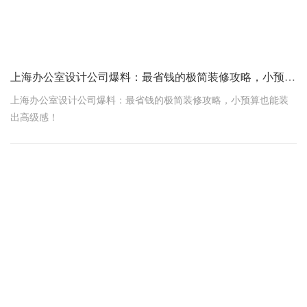
上海办公室设计公司爆料：最省钱的极简装修攻略，小预算也能装出高级感！
上海办公室设计公司爆料：最省钱的极简装修攻略，小预算也能装
出高级感！
副标题： 房租已经够心疼？装修别再当冤大头！学会这几招，省下
30%预算不是梦，上海老板必看！