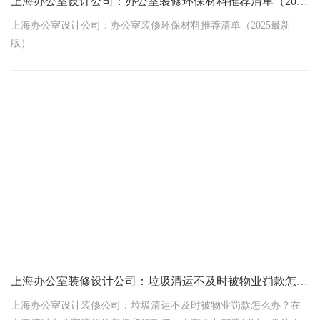
上海办公室设计公司：办公室装修环保材料推荐清单（2025最新版）
上海办公室设计公司：办公室装修环保材料推荐清单（2025最新
版）
——从甲醛焦虑到安心入驻，这份“绿色通关指南”让健康与颜值兼
得！
上海办公室装修设计公司：垃圾清运不及时被物业罚款怎么办？​
上海办公室设计装修公司：垃圾清运不及时被物业罚款怎么办？​​在