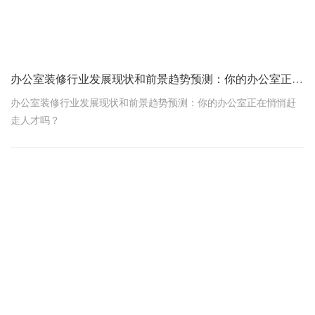
办公室装修行业发展现状和前景趋势预测：你的办公室正在悄悄赶走人才吗？
办公室装修行业发展现状和前景趋势预测：你的办公室正在悄悄赶
走人才吗？
朋友们，如果你是老板、行政负责人，或者正筹划创业找办公室