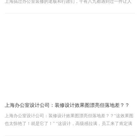
上海搞过办公室装修的老板和行政们，十有八九都遇到过一件让人
特别头疼上火的事儿——建筑垃圾没及时
上海办公室设计公司：装修设计效果图漂亮但落地差？？
上海办公室设计公司：装修设计效果图漂亮但落地差？？“这效果图
也太惊艳了！就是它了！” “这设计，高级感拉满，员工来了肯定满
意！” “预算不多，但设计师给的