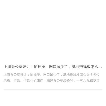
上海办公室设计：怕插座、网口留少了，满地拖线板怎么办？​
上海办公室设计：怕插座、网口留少了，满地拖线板怎么办？​​各位
老板、行政、行政小姐姐们，搞过办公室装修的，十有八九都吃过
这个亏：搬进去第一天，心情那叫一个舒畅，可一坐下来插电脑