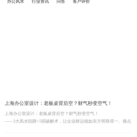
办公风水
行业资讯
问答
客户评价
上海办公室设计：老板桌背后空？财气秒变空气！
上海办公室设计：老板桌背后空？财气秒变空气！
——3大风水陷阱+5招破解术，让企业财运稳如东方明珠塔一、痛点
直击：为什么上海老板最怕“背后空空”？“王