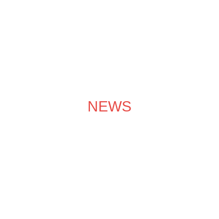
成功案例
装修效果图
装修团队
关于领企
装修服务
NEWS
装修学院