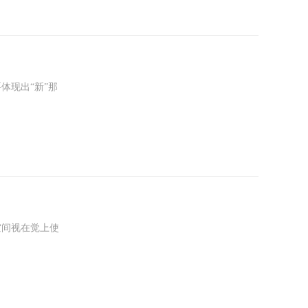
体现出“新”那
空间视在觉上使