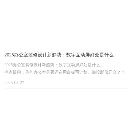
2025办公室装修设计新趋势：数字互动屏好处是什么
2025办公室装修设计新趋势：数字互动屏好处是什么
痛点提问：你的办公室是否还在用白板写计划、靠投影仪开会？当
远程协作成常态、00后员工涌入职场，传统办公设备是否让团队效
2025-03-27
率打折、空间利用率低下？2025年的办公室装修设计中，数字互动
屏正成为破局关键——这块"会思考的玻璃"究竟藏着哪些颠覆性价
值？