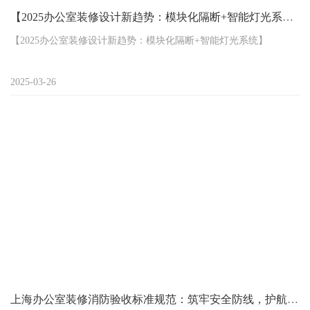
【2025办公室装修设计新趋势：模块化隔断+智能灯光系统】
【2025办公室装修设计新趋势：模块化隔断+智能灯光系统】
"每天在格子间加班到深夜，你受够了一成不变的办公环境吗？"当传
2025-03-26
统隔断墙固化空间格局，固定照明系统让会议室永远阴晴不定，越
来越多的企业开始思考：如何通过办公室装修实现灵活高效的空间
迭代？2025年的答案藏在两大核心趋势——模块化隔断与智能灯光
系统，正在重构未来办公空间的DNA。
上海办公室装修消防验收标准规范：筑牢安全防线，护航企业发展