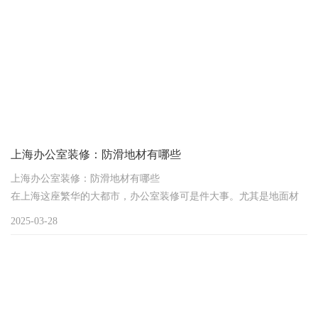
上海办公室装修：防滑地材有哪些
上海办公室装修：防滑地材有哪些
在上海这座繁华的大都市，办公室装修可是件大事。尤其是地面材
料的选择，防滑性至关重要。要是地面不防滑，员工滑倒受伤，不
2025-03-28
仅影响工作效率，还可能引发一系列麻烦。那在上海办公室装修
中，有哪些防滑地材可供选择呢？下面就为大家详细介绍。