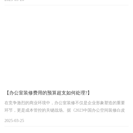
支撑这些标杆项目的核心材料体系，揭开高端装修材料采购网络的
运作逻辑。
【办公室装修费用的预算超支如何处理?】
在竞争激烈的商业环境中，办公室装修不仅是企业形象塑造的重要
环节，更是成本管控的关键战场。据《2023中国办公空间装修白皮
书》数据显示，超过65%的中小型企业在装修过程中遭遇预算超支问
2025-03-25
题，其中30%的案例因资金链断裂导致项目停滞。如何破解这一行业
顽疾，已成为企业管理者与装修服务商共同关注的焦点。