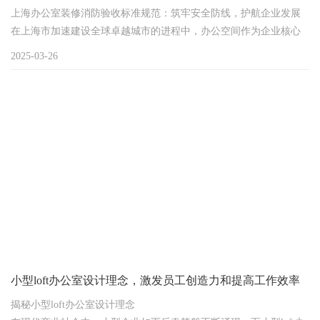
上海办公室装修消防验收标准规范：筑牢安全防线，护航企业发展
在上海市加速建设全球卓越城市的进程中，办公空间作为企业核心
载体，其消防安全不仅是建筑安全的底线要求，更是城市公共安全
2025-03-26
体系的重要组成。随着《上海市消防条例》修订实施及GB55036-
2022《建筑防火通用规范》的落地，上海办公室装修消防验收标准
持续升级，形成了覆盖设计、施工、验收全链条的规范化体系，为
商业空间安全运营构筑坚实屏障。
小型loft办公室设计理念，激发员工创造力和提高工作效率
揭秘小型loft办公室设计理念