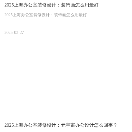
2025上海办公室装修设计：装饰画怎么用最好
2025上海办公室装修设计：装饰画怎么用最好
"花三万买的艺术画，挂在办公室反而显土？" 不少上海企业在办公
2025-03-27
室装修时都踩过这个坑。装饰画作为空间气质的放大器，用得好能
让客户进门就感受到企业底蕴，用不好直接拉低整间办公室设计档
次——2025年的办公空间美学革命，正在从这方寸画框间悄然开
启。
2025上海办公室装修设计：元宇宙办公设计怎么回事？