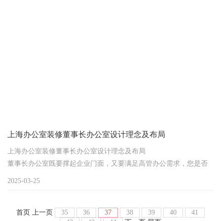
上海办公室装修董事长办公室设计理念及布局
上海办公室装修董事长办公室设计理念及布局
董事长办公室既要撑起企业门面，又要满足高管办公需求，您是否
正为空间利用率低、风格与品牌脱节、预算难把控而头疼？作为上
2025-03-25
海办公室装修的核心场景，董事长办公室设计需要将功能、美学与
管理逻辑深度融合。
首页
上一页
35
36
37
38
39
40
41