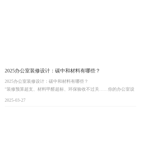
这些问题的关键。那么，这个系统到底是什么呢？接下来我们就详
细了解一下。
2025办公室装修设计：碳中和材料有哪些？
2025办公室装修设计：碳中和材料有哪些？
“装修预算超支、材料甲醛超标、环保验收不过关……你的办公室设
计是否还在为这些‘坑’买单？2025年企业碳中和目标迫在眉睫，如何
2025-03-27
选对材料既省钱又达标？”