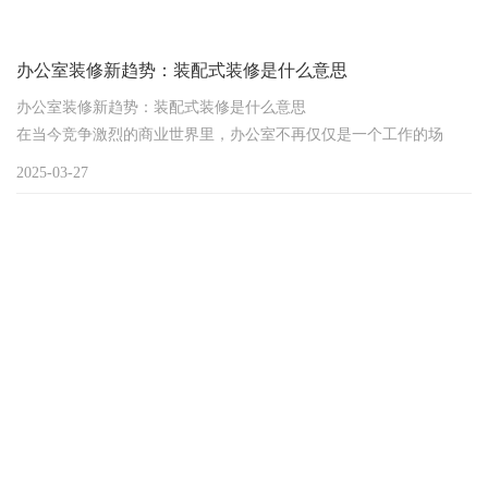
办公室装修新趋势：装配式装修是什么意思
办公室装修新趋势：装配式装修是什么意思
在当今竞争激烈的商业世界里，办公室不再仅仅是一个工作的场
所，它更是企业形象的代表，员工创造力和生产力的激发地。随着
2025-03-27
时代的发展和科技的进步，办公室装修行业正经历着深刻的变革，
其中装配式装修成为了备受瞩目的新趋势。那么，装配式装修究竟
是什么意思呢？