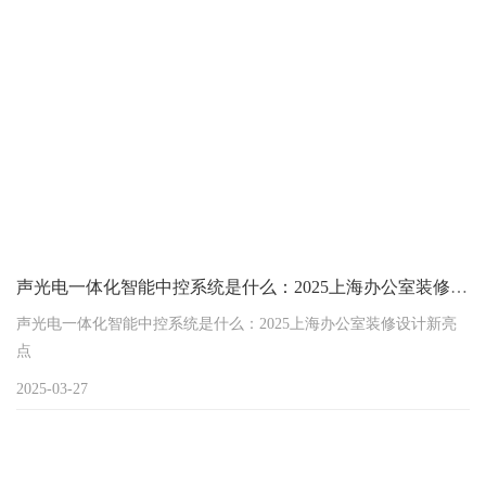
来咱们就好好唠唠。
声光电一体化智能中控系统是什么：2025上海办公室装修设计新亮点
声光电一体化智能中控系统是什么：2025上海办公室装修设计新亮
点
在上海这座快节奏且充满创新活力的城市，办公室装修和设计一直
2025-03-27
紧跟时代潮流。但很多企业在装修办公室时，常常面临着诸多痛
点，比如如何让办公室既实用又具有科技感？如何实现设备的便捷
控制，提升办公效率？而声光电一体化智能中控系统或许就是解决