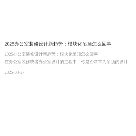
2025办公室装修设计新趋势：模块化吊顶怎么回事
2025办公室装修设计新趋势：模块化吊顶怎么回事
在办公室装修或者办公室设计的过程中，你是否常常为吊顶的设计
和施工问题头疼不已？传统吊顶施工时间长、维护困难，还难以满
2025-03-27
足个性化需求。别急，2025年办公室装修设计新趋势——模块化吊
顶或许能帮你解决这些难题。那模块化吊顶究竟是怎么回事呢？下
面就为你详细介绍。