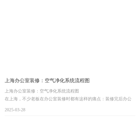
公环境。
上海办公室装修：空气净化系统流程图
上海办公室装修：空气净化系统流程图
在上海，不少老板在办公室装修时都有这样的痛点：装修完后办公
室里气味刺鼻，空气不流通，员工在这样的环境里工作，效率低下
2025-03-28
不说，还容易生病。那么，有没有一种好的办法能解决办公室空气
质量的问题呢？答案就是安装空气净化系统。今天咱们就来聊聊上
海办公室装修中空气净化系统流程图相关的事儿。