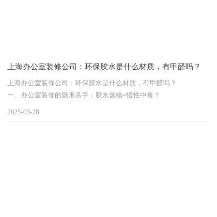
上海办公室装修公司：环保胶水是什么材质，有甲醛吗？
上海办公室装修公司：环保胶水是什么材质，有甲醛吗？
一、办公室装修的隐形杀手：胶水选错=慢性中毒？
上海80%的办公室装修业主都踩过这个坑：墙面平整、家具美观，结
2025-03-28
果通风半年甲醛依旧超标！追根溯源才发现——胶水才是甲醛重灾
区。传统胶水用脲醛树脂作粘合剂，遇热分解甲醛长达15年，而真
正环保的办公室装修必须从环保胶水材质升级开始。