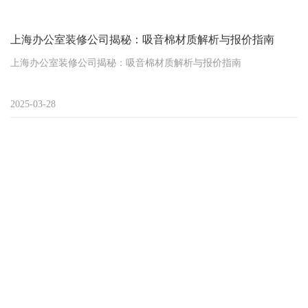
上海办公室装修公司揭秘：吸音棉材质解析与报价指南
上海办公室装修公司揭秘：吸音棉材质解析与报价指南
2025-03-28
办公室开会时总被隔壁电话声干扰？开放办公区键盘声此起彼伏？
作为上海办公室装修公司的资深顾问，我们发现80%的企业主在装修
时忽略了“噪音控制”这一隐形需求。今天我们就来聊聊隔音神器——
吸音棉，究竟它是什么材质做的？每平米要花多少钱？