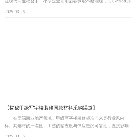
在现代商业社会中，小型企业如雨后春笋般不断涌现，而小型loft办
公室凭借其独特的空间结构和灵活的设计可能性，成为了众多创业
2025-03-26
者和小型团队的理想之选。小型loft办公室的设计，不仅要充分利用
有限的空间，还要营造出能够激发员工创造力和提高工作效率的环
境。以下将为您揭秘小型loft办公室的设计理念。
【揭秘甲级写字楼装修同款材料采购渠道】
在高端商业地产领域，甲级写字楼装修标准向来是行业风向
标。其选材的严谨性、工艺的精湛度与供应链的可靠性，直接影响
着写字楼的租金溢价能力与企业租户的品牌形象。本文将深入剖析
2025-03-26