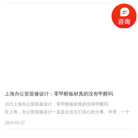
浦东张江的创业团队租下150㎡办公室，装修完才发现工位挤占会议
室，协作区变成储物间…您是否也在为"空间利用率低+装修成本
高"发愁？2025上海办公室装修设计突围战里，共享办公家具正成为
灵活办公的破局关键。
上海办公室装修设计：零甲醛板材真的没有甲醛吗
2025上海办公室装修设计：零甲醛板材真的没有甲醛吗
在上海，办公室装修设计一直是企业主们关心的大事。毕竟，一个
舒适、环保的办公环境不仅能提升员工的工作效率，还能展现企业
2025-03-27
的形象。可一提到装修材料，大家最担心的就是甲醛问题。市场上
打着“零甲醛板材”旗号的产品越来越多，它们真的没有甲醛吗？接下