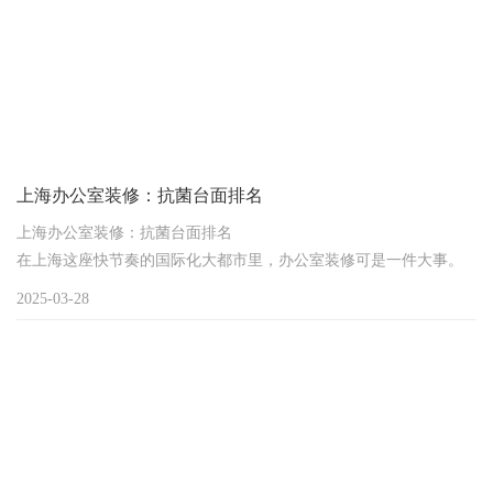
上海办公室装修：抗菌台面排名
上海办公室装修：抗菌台面排名
在上海这座快节奏的国际化大都市里，办公室装修可是一件大事。
你是否担心办公室台面清洁不到位，滋生细菌影响员工健康？又是
2025-03-28
否在纠结哪种抗菌台面既实用又美观，能完美适配办公室设计呢？
别着急，今天咱们就来好好聊聊上海办公室装修中抗菌台面的排名
情况。