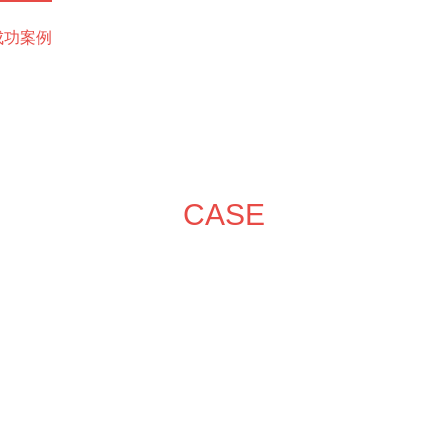
成功案例
装修效果图
装修团队
关于领企
装修服务
施
CASE
成功案例