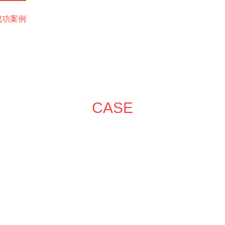
成功案例
装修效果图
装修团队
关于领企
装修服务
施
CASE
成功案例