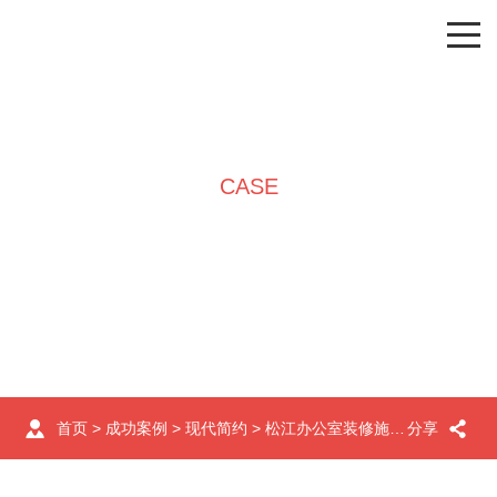
CASE
成功案例
首页
>
成功案例
>
现代简约
> 松江办公室装修施工效果图（矩省科技股份）
分享