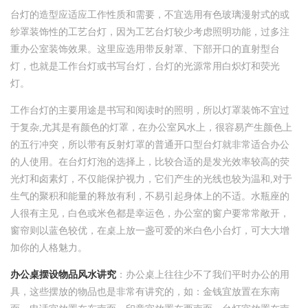
台灯的造型应适应工作性质和需要，不宜选用有色玻璃漫射式的或
纱罩装饰性的工艺台灯，因为工艺台灯较少考虑照明功能，过多注
重办公室装饰效果。这里应选用带反射罩、下部开口的直射型台
灯，也就是工作台灯或书写台灯，台灯的光源常用白炽灯和荧光
灯。
工作台灯的主要用途是书写和阅读时的照明，所以灯罩装饰不宜过
于复杂,尤其是有颜色的灯罩，在办公室风水上，很容易产生颜色上
的五行冲突，所以带有反射灯罩的普通开口型台灯就非常适合办公
的人使用。在台灯灯泡的选择上，比较合适的是发光效率较高的荧
光灯和卤素灯，不仅能保护视力，它们产生的光线也较为温和,对于
生气的聚积和能量的释放有利，不易引起身体上的不适。水瓶座的
人很有主见，白色或米色都是幸运色，办公室的窗户要常常敞开，
窗帘则以蓝色较优，在桌上放一盏可爱的米白色小台灯，可大大增
加你的人格魅力。
办公桌摆设物品风水讲究
：办公桌上往往少不了我们平时办公的用
具，这些摆放的物品也是非常有讲究的，如：金钱宜放置在东南