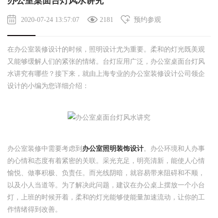
办公室桌面台灯风水讲究
2020-07-24 13:57:07
2181
预约参观
在办公室装修设计的时候，照明设计尤为重要。柔和的灯光既美观
又能够缓解人们的紧张的情绪。台灯应用广泛，办公室桌面台灯风
水讲究有哪些？接下来，就由上海专业的办公室装修设计公司领企
设计的小编为您详细介绍：
办公室装修中需要考虑到
办公室照明装饰设计
。办公环境和人办事
的心情和态度有着紧密的关联。采光充足，明亮清新，能使人心情
愉悦、做事积极、负责任。而光线阴暗，就容易带来阻碍和不顺，
以及小人当道等。为了解决此问题，建议在办公桌上摆放一个小台
灯，上班的时候开着，柔和的灯光能够使能量加速流动，让你的工
作情绪得到改善。