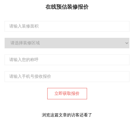
在线预估装修报价
浏览这篇文章的访客还看了