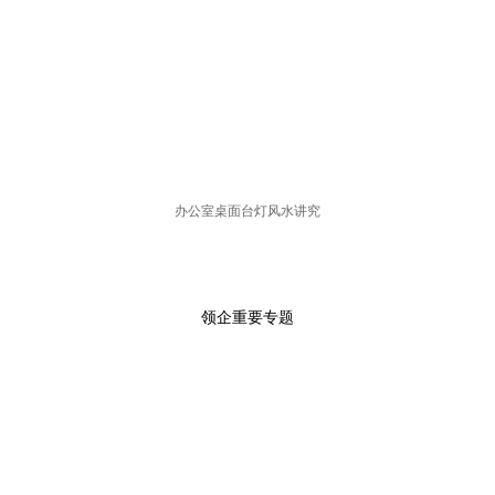
办公室桌面台灯风水讲究
领企重要专题