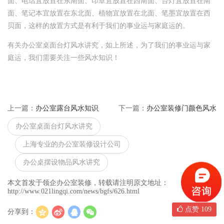
面、电话宜放置在东南面、印章宜放置在西南面、台灯宜放置在南
面、笔记本宜放置在东北面、植物宜放置在北面、笔墨宜放置在西
贝面，这样的放置方式是有利于我们的事业运与家庭运的。
有关办公室桌面台灯风水讲究，如上所述，为了我们的事业运与家
庭运，我们需要关注一些风水知识！
上一篇：
办公室露台风水知识
下一篇：
办公室装修门颜色风水
办公室桌面台灯风水讲究
上海专业的办公室装修设计公司
办公桌摆设物品风水讲究
本文首发于领企办公室装修，转载请注明原文地址：
http://www.021lingqi.com/news/bgfs/626.html
点赞
109
分享到：