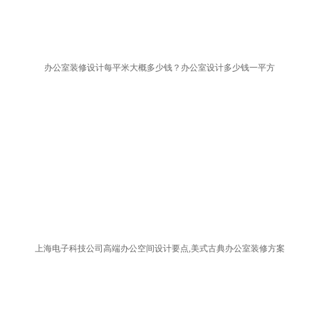
办公室装修设计每平米大概多少钱？办公室设计多少钱一平方
上海电子科技公司高端办公空间设计要点,美式古典办公室装修方案