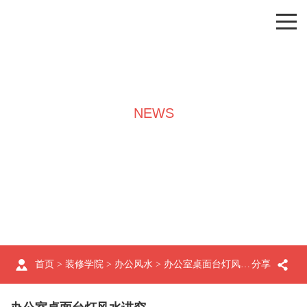
NEWS
装修学院
首页
>
装修学院
>
办公风水
> 办公室桌面台灯风水讲究
分享