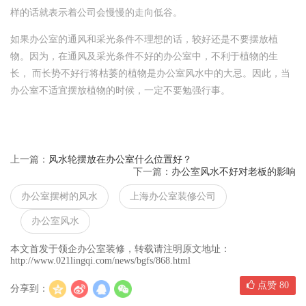
样的话就表示着公司会慢慢的走向低谷。
如果办公室的通风和采光条件不理想的话，较好还是不要摆放植
物。因为，在通风及采光条件不好的办公室中，不利于植物的生
长， 而长势不好行将枯萎的植物是办公室风水中的大忌。因此，当
办公室不适宜摆放植物的时候，一定不要勉强行事。
上一篇：
风水轮摆放在办公室什么位置好？
下一篇：
办公室风水不好对老板的影响
办公室摆树的风水
上海办公室装修公司
办公室风水
本文首发于领企办公室装修，转载请注明原文地址：
http://www.021lingqi.com/news/bgfs/868.html
点赞
80
分享到：