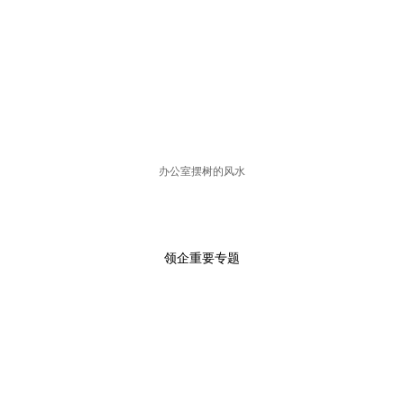
办公室摆树的风水
领企重要专题