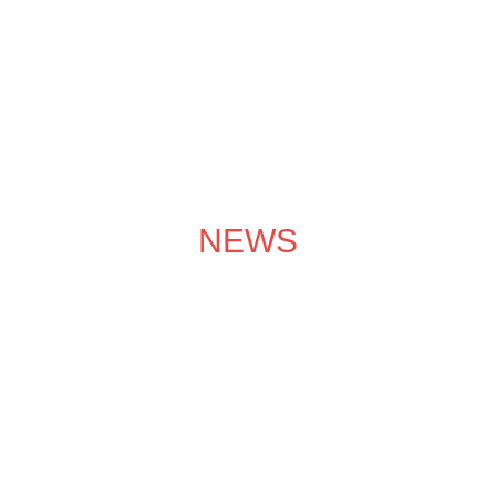
成功案例
装修效果图
装修团队
关于领企
装修服务
NEWS
装修学院