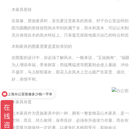
木家具形状
在装修、摆放家具时，首先要注意家具的形状。对于办公室这样的
因为圆圈的形状按照风水学到的属于水，而水和原木，可以让木制
充分体现在木的风水特征上。只有毫无保留地展示自己的特点和优
木制家具的图案需要是柔软亲切的
在图案的设计中，你必须了解风水。一般来说，“五福抱寿”、“福
为人增添幸福，带来财富；而猛鹰猛虎等图案则会使人暴躁、冲动
不盛开，马儿郁郁寡欢，那花儿在风水上怎么能产生富贵、成功、
好，表情平和。
上海办公室装修多少钱一平米
木家具布置
红木家具作为贵族家具中的一种，拥有一整套桃花心木家具，是一
空间，而且，经久耐用，保养良好，必须有升值潜力存量。而在布
但需要与墙保持一定距离，以避免红木根部受压，影响命运。