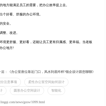
的地方能满足员工的需要，把办公效率提上去。
出个好看、舒服的办公环境。
的安全。
调整、改进。
境更舒服、更好看，还能让员工更有归属感、更幸福。当老板
办公地方!
一篇：
《办公室座位靠近门口，风水到底咋样?领企设计跟您聊聊》
划分注意事项
柔性办公室空间如何设计
计
圆形办公空间设计
智能化
om/news/gsxw/1099.html