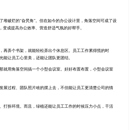
了堆破烂的“旮旯角”。但在如今的办公设计里，角落空间可成了设
处，变成提高办公效率、营造舒适气氛的好帮手。
再弄个书架，就能轻松弄出个休息区。员工工作累得慌的时
光能让员工心里美，还能让团队更团结。
就用角落空间搞一个小型会议室。好好布置布置，小型会议室
展过程、团队照片啥的摆上去，不但能让员工更清楚公司的情
打扮环境。而且，绿植还能让员工工作的时候压力小点，干活