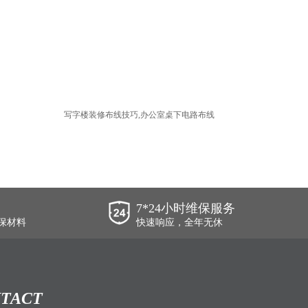
写字楼装修布线技巧,办公室桌下电路布线
7*24小时维保服务
保材料
快速响应，全年无休
TACT