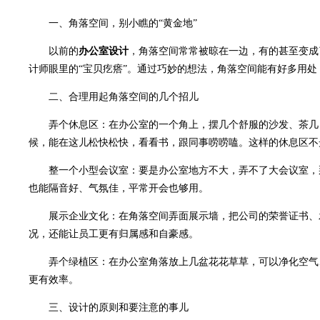
一、角落空间，别小瞧的“黄金地”
以前的
办公室设计
，角落空间常常被晾在一边，有的甚至变成
计师眼里的“宝贝疙瘩”。通过巧妙的想法，角落空间能有好多用
二、合理用起角落空间的几个招儿
弄个休息区：在办公室的一个角上，摆几个舒服的沙发、茶几，
候，能在这儿松快松快，看看书，跟同事唠唠嗑。这样的休息区不
整一个小型会议室：要是办公室地方不大，弄不了大会议室，那
也能隔音好、气氛佳，平常开会也够用。
展示企业文化：在角落空间弄面展示墙，把公司的荣誉证书、发
况，还能让员工更有归属感和自豪感。
弄个绿植区：在办公室角落放上几盆花花草草，可以净化空气、
更有效率。
三、设计的原则和要注意的事儿