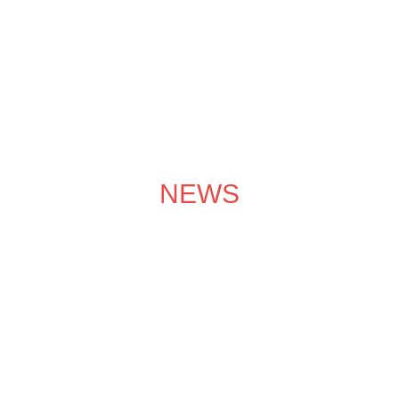
成功案例
装修效果图
装修团队
关于领企
装修服务
NEWS
装修学院