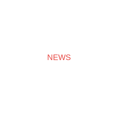
成功案例
装修效果图
装修团队
关于领企
装修服务
NEWS
装修学院