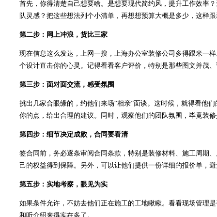
首先，你得清楚自己想要啥。是想要现代简约风，提升工作效率？
队灵感？把这些想法列个小清单，再想想预算大概是多少，这样跟
第二步：网上冲浪，货比三家
现在信息这么发达，上网一搜，上海办公室装修公司多得跟米一样
个设计直击你的心灵。记得看看客户评价，特别是那些图文并茂、
第三步：面对面交流，感受氛围
挑出几家合眼缘的，约他们来场“相亲”面谈。这时候，就得看他们
你的点，给出合理的建议。同时，观察他们的团队氛围，毕竟装修
第四步：细节决定成败，合同要看清
签合同前，务必逐条审阅合同条款，特别是装修材料、施工周期、
己的权益得到保障。另外，可以让他们提供一份详细的报价单，避
第五步：实地考察，眼见为实
如果条件允许，不妨去他们正在施工的工地瞅瞅。看看现场管理是
和听介绍来得实在多了。