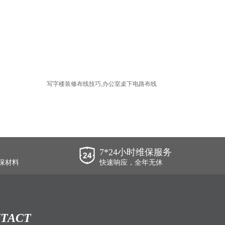
写字楼装修布线技巧,办公室桌下电路布线
7*24小时维保服务
保材料
快速响应，全年无休
TACT