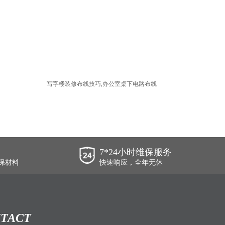
写字楼装修布线技巧,办公室桌下电路布线
7*24小时维保服务
保材料
快速响应，全年无休
TACT