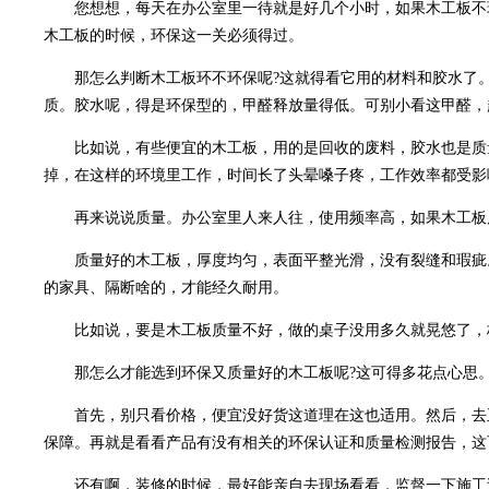
您想想，每天在办公室里一待就是好几个小时，如果木工板不环
木工板的时候，环保这一关必须得过。
那怎么判断木工板环不环保呢?这就得看它用的材料和胶水了。
质。胶水呢，得是环保型的，甲醛释放量得低。可别小看这甲醛，
比如说，有些便宜的木工板，用的是回收的废料，胶水也是质量
掉，在这样的环境里工作，时间长了头晕嗓子疼，工作效率都受影
再来说说质量。办公室里人来人往，使用频率高，如果木工板质
质量好的木工板，厚度均匀，表面平整光滑，没有裂缝和瑕疵。
的家具、隔断啥的，才能经久耐用。
比如说，要是木工板质量不好，做的桌子没用多久就晃悠了，
那怎么才能选到环保又质量好的木工板呢?这可得多花点心思
首先，别只看价格，便宜没好货这道理在这也适用。然后，去正
保障。再就是看看产品有没有相关的环保认证和质量检测报告，这
还有啊，装修的时候，最好能亲自去现场看看，监督一下施工