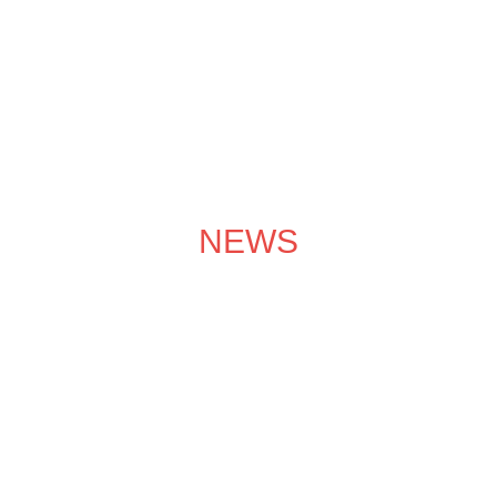
成功案例
装修效果图
装修团队
关于领企
装修服务
NEWS
装修学院