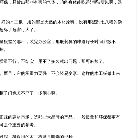
保，释放出那些有害的气体，咱的身体能吃得消吗?所以啊，选
好的木工板，用的都是天然的木材原料，没有那些乱七八糟的杂
超标了危害可大了。
很差的那种，装完办公室，那股刺鼻的味道好长时间都散不
响。
量不行，不结实，用不了多久就出问题，那可麻烦了。
而且，它的承重力要强，不会轻易变形。这样的木工板做出来
柜子门也关不严了，多闹心啊。
。
规的建材市场，选那些大品牌的产品，一般质量和环保都更有
可是个重要的参考。
过程，确保用的木工板就是咱选的那种。