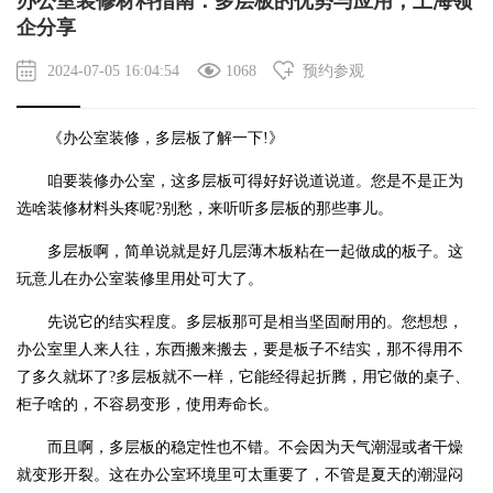
办公室装修材料指南：多层板的优势与应用，上海领
企分享
2024-07-05 16:04:54
1068
预约参观
《办公室装修，多层板了解一下!》
咱要装修办公室，这多层板可得好好说道说道。您是不是正为
选啥装修材料头疼呢?别愁，来听听多层板的那些事儿。
多层板啊，简单说就是好几层薄木板粘在一起做成的板子。这
玩意儿在
办公室装修
里用处可大了。
先说它的结实程度。多层板那可是相当坚固耐用的。您想想，
办公室里人来人往，东西搬来搬去，要是板子不结实，那不得用不
了多久就坏了?多层板就不一样，它能经得起折腾，用它做的桌子、
柜子啥的，不容易变形，使用寿命长。
而且啊，多层板的稳定性也不错。不会因为天气潮湿或者干燥
就变形开裂。这在办公室环境里可太重要了，不管是夏天的潮湿闷