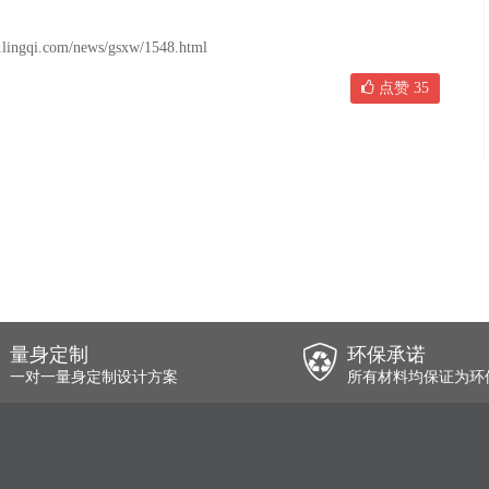
om/news/gsxw/1548.html
点赞
35
量身定制
环保承诺
一对一量身定制设计方案
所有材料均保证为环