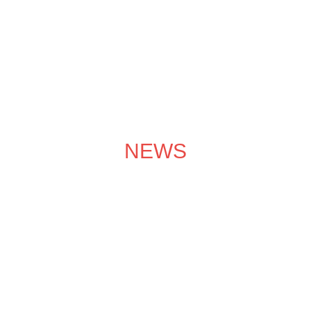
成功案例
装修效果图
装修团队
关于领企
装修服务
NEWS
装修学院