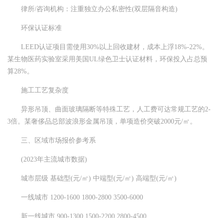
律所/咨询机构：注重独立办公私密性(双层隔音构造)
环保认证标准
LEED认证项目需使用30%以上回收建材，成本上浮18%-22%。
某生物医药实验室采用美国UL绿色卫士认证材料，环保投入占总预
算28%。
施工工艺复杂度
异形吊顶、曲面玻璃隔断等特殊工艺，人工费可达常规工艺的2-
3倍。某奢侈品总部波浪形金属吊顶，单项造价突破2000元/㎡。
三、区域市场报价参考系
(2023年主流城市数据)
城市层级 基础型(元/㎡) 中端型(元/㎡) 高端型(元/㎡)
一线城市 1200-1600 1800-2800 3500-6000
新一线城市 900-1300 1500-2200 2800-4500