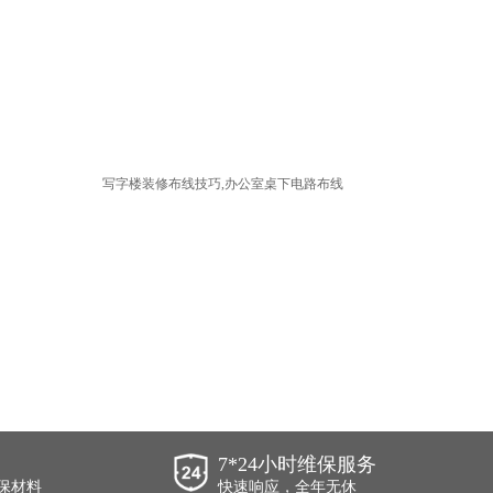
写字楼装修布线技巧,办公室桌下电路布线
7*24小时维保服务
保材料
快速响应，全年无休