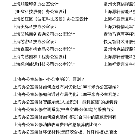
上海顺源印务办公室设计
常州快克锡焊股
（矩省科技股份）办公室设计
上海灏轩智能科
上海松江区【波汇科技股份】办公室设计
上海祥意康复科
上海美标科技办公室设计
上海力特物流写
上海艾铭商务咨询公司办公室设计
泰驰马克写字楼
上海芯密科技办公室设计
快克智能装备股
上海森源有机食品公司办公室设计
常州快克锡焊股
上海尚艺园林工程办公室设计
上海灏轩智能科
上海绿创能源科技公司办公室设计
上海祥意康复科
上海办公室装修小办公室的设计原则？
上海办公室装修如何通过布局优化让100平米办公室容纳2
上海办公室装修如何通过布局优化让100平米办公室容纳2
上海办公室装修智能系统(人脸识别、能耗监测)的加装费
上海办公室装修空调系统(中央空调/分体式)的采购与安
上海办公室装修如何避免装修增项?合同中的隐藏费用有
上海办公室装修消防改造费用占总预算的比例??
上海办公室装修环保材料(无醛胶合板、竹纤维板)是否比