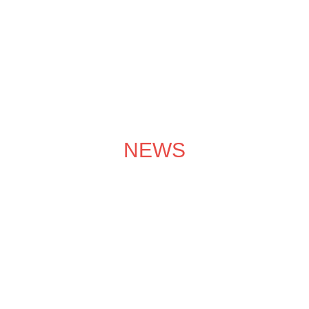
成功案例
装修效果图
装修团队
关于领企
装修服务
NEWS
装修学院