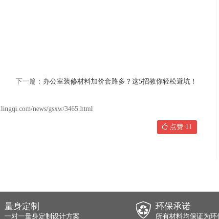
下一篇：
办公室装修材料加价套路多？这5招教你轻松避坑！
om/news/gsxw/3465.html
点赞
11
量身定制
环保承诺
一对一量身定制设计方案
所有材料均保证为环