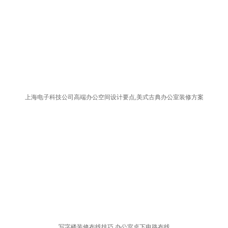
上海电子科技公司高端办公空间设计要点,美式古典办公室装修方案
写字楼装修布线技巧,办公室桌下电路布线