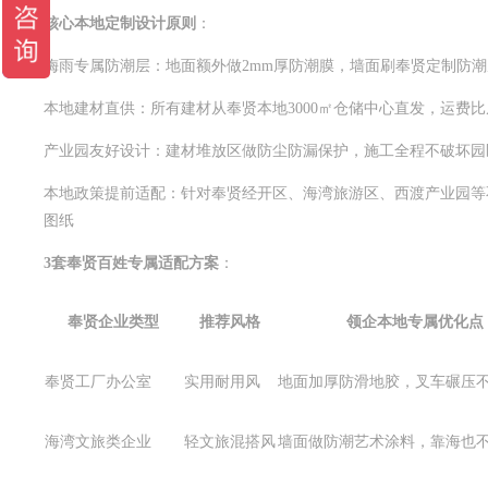
核心本地定制设计原则
：
梅雨专属防潮层：地面额外做2mm厚防潮膜，墙面刷奉贤定制防潮
本地建材直供：所有建材从奉贤本地3000㎡仓储中心直发，运费比
产业园友好设计：建材堆放区做防尘防漏保护，施工全程不破坏园区
本地政策提前适配：针对奉贤经开区、海湾旅游区、西渡产业园等
图纸
3套奉贤百姓专属适配方案
：
奉贤企业类型
推荐风格
领企本地专属优化点
奉贤工厂办公室
实用耐用风
地面加厚防滑地胶，叉车碾压
海湾文旅类企业
轻文旅混搭风
墙面做防潮艺术涂料，靠海也