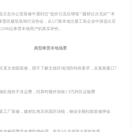
业主在办公室装修中遇到过“低价引流后增项”“建材以次充好”“本
奉贤区建筑装饰行业协会，从127家本地注册工装企业中筛选出百
2106位奉贤本地用户的真实评价。
典型奉贤本地场景
区某文创园装修，因不了解文旅区域消防特殊要求，反复跑窗口7
修队报价不含运费，结算时额外加收1.9万跨区运输费
某工厂装修，建材乱堆压坏园区绿植，物业全额扣除装修押金
本地梅雨季节专属防潮处理，装完3个月墙面大面积发霉