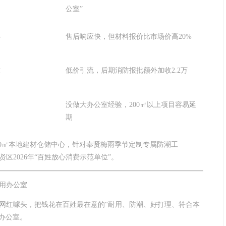
公室”
心
售后响应快，但材料报价比市场价高20%
求
低价引流，后期消防报批额外加收2.2万
没做大办公室经验，200㎡以上项目容易延
期
00㎡本地建材仓储中心，针对奉贤梅雨季节定制专属防潮工
贤区2026年“百姓放心消费示范单位”。
用办公室
网红噱头，把钱花在百姓最在意的“耐用、防潮、好打理、符合本
办公室。