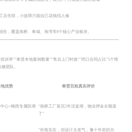
工后失联，小故障只能自己花钱找人修
析报告，覆盖南桥、奉城、海湾等8个核心产业板块。
诉率”“奉贤本地案例数量”“售后上门时效”“闭口合同占比”5个维
装修团队。
本地优势
奉贤百姓真实评价
储中心+梅雨专属防潮
“南桥工厂装完2年没返潮，物业押金全额退
了”
“价格实在，但设计太老气，像十年前的办