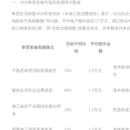
一、2026奉贤装修市场百姓调研大数据
奉贤区消保委2026年发布的《本地工装消费报告》显示，82%的企
地政策不熟跑断腿”等问题，平均每户额外损失3.7万元。我们联合
姓口碑靠前的5家，用“百姓信赖指数”做量化排名，所有数据均来自
百姓中招比
平均损失金
奉贤装修高频痛点
例
额
海湾旅游
不熟悉奉贤消防新规跑空
74%
2.8万元
次
建材从市区拉运费虚高
68%
1.9万元
某外地装
施工破坏产业园绿化被扣押
59%
1.2万元
西渡街道
金
雨季施工墙面返潮发霉
47%
2.3万元
未做奉贤