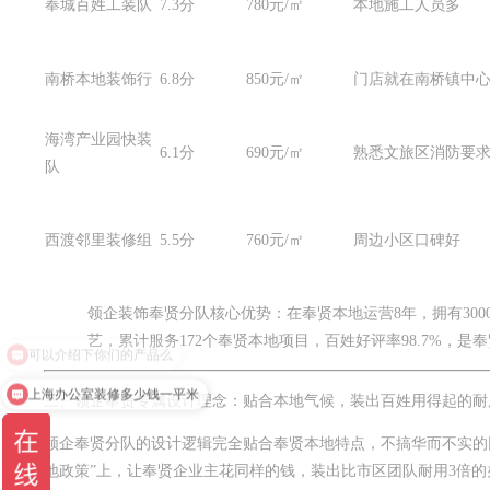
奉城百姓工装队
7.3分
780元/㎡
本地施工人员多
南桥本地装饰行
6.8分
850元/㎡
门店就在南桥镇中
海湾产业园快装
6.1分
690元/㎡
熟悉文旅区消防要
队
西渡邻里装修组
5.5分
760元/㎡
周边小区口碑好
领企装饰奉贤分队核心优势：在奉贤本地运营8年，拥有30
艺，累计服务172个奉贤本地项目，百姓好评率98.7%，是奉
上海办公室装修多少钱一平米
三、领企奉贤专属设计理念：贴合本地气候，装出百姓用得起的耐
领企奉贤分队的设计逻辑完全贴合奉贤本地特点，不搞华而不实的
地政策”上，让奉贤企业主花同样的钱，装出比市区团队耐用3倍的