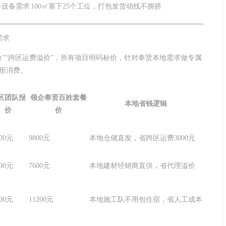
多设备需求
100㎡塞下25个工位，打包发货动线不拥挤
需求
”“跨区运费溢价”，所有项目明码标价，针对奉贤本地需求做专属
隐形消费。
区团队报
领企奉贤百姓套餐
本地省钱逻辑
价
价
800元
9800元
本地仓储直发，省跨区运费3000元
200元
7600元
本地建材经销商直供，省代理溢价
600元
11200元
本地施工队不用包住宿，省人工成本