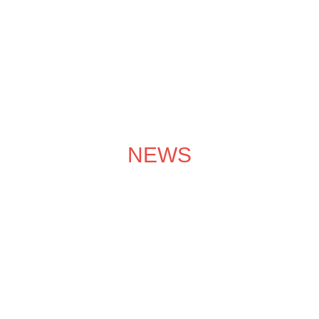
成功案例
装修效果图
装修团队
关于领企
装修服务
NEWS
装修学院