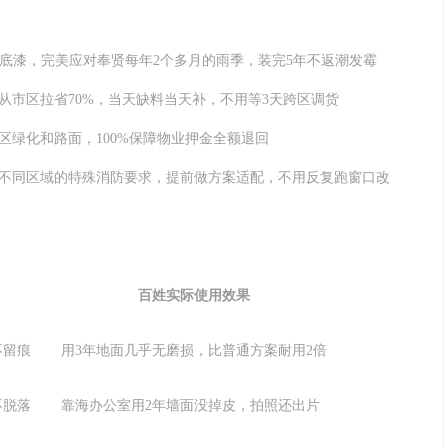
底漆，完美应对奉贤每年2个多月的雨季，装完5年不返潮发霉
从市区拉省70%，当天缺料当天补，不用等3天跨区调货
绿化和路面，100%保障物业押金全额退回
不同区域的特殊消防要求，提前做方案适配，不用反复跑窗口改
百姓实际使用效果
不留痕
用3年地面几乎无磨损，比普通方案耐用2倍
不脱落
靠海办公室用2年墙面没掉皮，拍照还出片