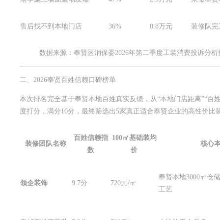
售后找不到本地门店
36%
0.8万元
装修队完
数据来源：奉贤区消保委2026年第二季度工装消费投诉分
二、2026奉贤百姓信赖口碑榜单
本次排名完全基于奉贤本地百姓真实反馈，从“本地门店距离”“百姓投
度打分，满分10分，最终筛选出5家真正适合奉贤企业的高性价比
百姓信赖指
100㎡基础装均
装修团队名称
核心
数
价
奉贤本地3000㎡仓
领企装饰
9.7分
720元/㎡
工艺