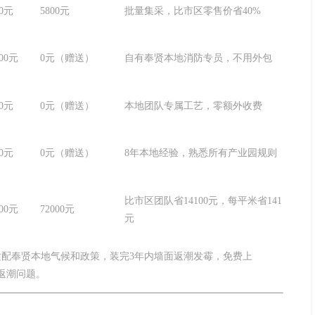
00元
5800元
批量集采，比市区零售价省40%
000元
0元（赠送）
自有奉贤本地消防专员，不用外包
00元
0元（赠送）
本地团队专属工艺，零额外收费
00元
0元（赠送）
8年本地经验，熟悉所有产业园规则
比市区团队省14100元，每平米省141
100元
72000元
元
适配奉贤本地气候和政策，装完3年内墙面返潮发霉，免费上
现返潮问题。