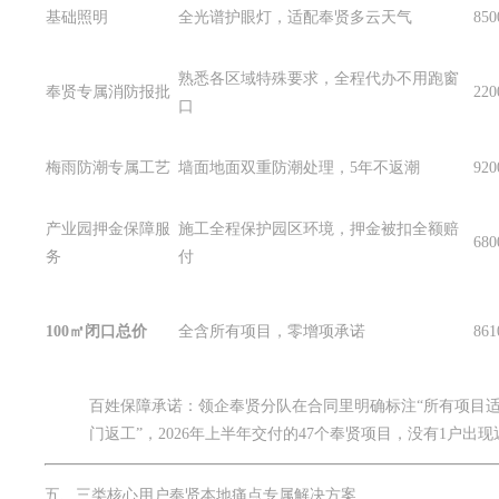
基础照明
全光谱护眼灯，适配奉贤多云天气
85
熟悉各区域特殊要求，全程代办不用跑窗
奉贤专属消防报批
22
口
梅雨防潮专属工艺
墙面地面双重防潮处理，5年不返潮
92
产业园押金保障服
施工全程保护园区环境，押金被扣全额赔
68
务
付
100㎡闭口总价
全含所有项目，零增项承诺
86
百姓保障承诺：领企奉贤分队在合同里明确标注“所有项目
门返工”，2026年上半年交付的47个奉贤项目，没有1户出
五、三类核心用户奉贤本地痛点专属解决方案