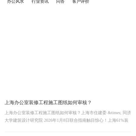
办公风水
行业资讯
问答
客户评价
上海办公室装修工程施工图纸如何审核？
上海办公室装修工程施工图纸如何审核？上海市住建委 &times; 同济
大学建筑设计研究院 2026年1月8日联合指南触目惊心！上海61%装
修纠纷源于图纸漏洞
权威统计：图纸错误致企业平均