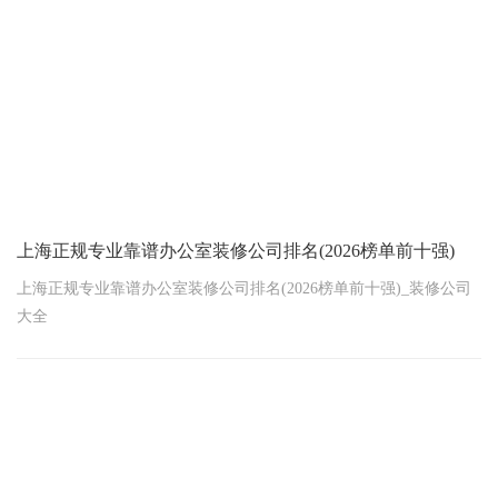
上海正规专业靠谱办公室装修公司排名(2026榜单前十强)
上海正规专业靠谱办公室装修公司排名(2026榜单前十强)_装修公司
大全
——避坑指南+权威数据，助你找到放心装修伙伴！一、为什么上海
老板选装修公司这么难？据上海市消