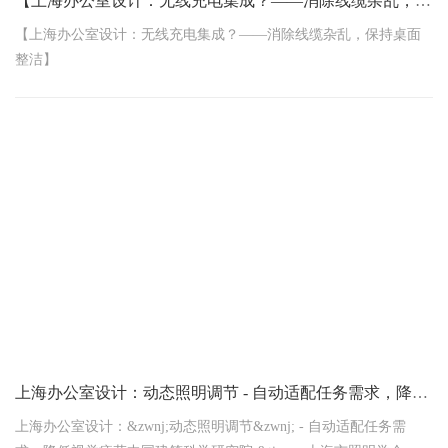
【上海办公室设计：无线充电集成？——消除线缆杂乱，保持桌面整洁】
【上海办公室设计：无线充电集成？——消除线缆杂乱，保持桌面
整洁】
在快节奏的都市生活里，上海的办公人群对工作环境的要求早已不
只是“能用”那么简单。一
上海办公室设计：‌动态照明调节‌ - 自动适配任务需求，降低视觉疲劳
上海办公室设计：&zwnj;动态照明调节&zwnj; - 自动适配任务需