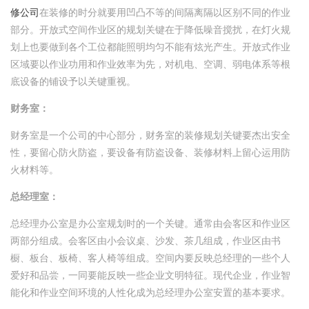
修公司
在装修的时分就要用凹凸不等的间隔离隔以区别不同的作业
部分。开放式空间作业区的规划关键在于降低噪音搅扰，在灯火规
划上也要做到各个工位都能照明均匀不能有炫光产生。开放式作业
区域要以作业功用和作业效率为先，对机电、空调、弱电体系等根
底设备的铺设予以关键重视。
财务室：
财务室是一个公司的中心部分，财务室的装修规划关键要杰出安全
性，要留心防火防盗，要设备有防盗设备、装修材料上留心运用防
火材料等。
总经理室：
总经理办公室是办公室规划时的一个关键。通常由会客区和作业区
两部分组成。会客区由小会议桌、沙发、茶几组成，作业区由书
橱、板台、板椅、客人椅等组成。空间内要反映总经理的一些个人
爱好和品尝，一同要能反映一些企业文明特征。现代企业，作业智
能化和作业空间环境的人性化成为总经理办公室安置的基本要求。