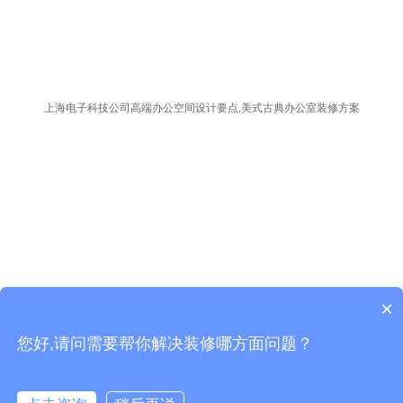
上海电子科技公司高端办公空间设计要点,美式古典办公室装修方案
×
写字楼装修布线技巧,办公室桌下电路布线
您好,请问需要帮你解决装修哪方面问题？