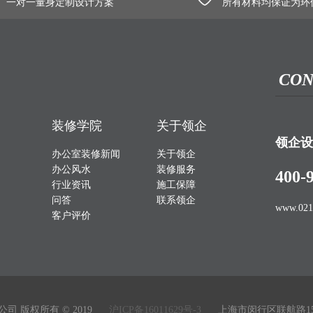
一对一量身定制设计方案
所有材料均保证为环
CON
装修学院
关于领企
领企设
办公室装修新闻
关于领企
办公风水
装修服务
400-
行业资讯
施工保障
问答
联系领企
www.021
客户评价
 版权所有 © 2019
沪ICP备16011629号-3
上海市闵行区联航路15