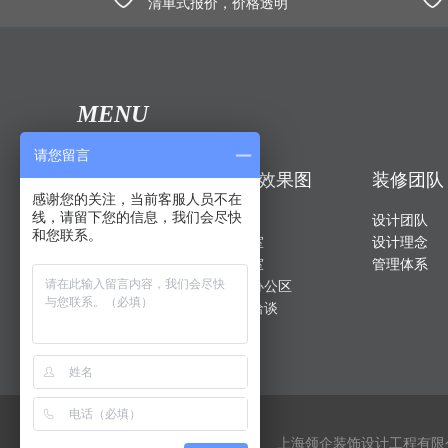
清单式报价，价格透明
MENU
请您留言
成功案例
装修效果图
装修团队
感谢您的关注，当前客服人员不在
线，请留下您的信息，我们会尽快
创意时尚
前厅
设计团队
和您联系。
现代简约
经理室
设计理念
LOFT工业
会议室
管理体系
现代中式
敞开办公区
VR全景案例
休闲洽谈
上海领企装饰设计工程有限公司