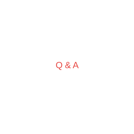
成功案例
装修效果图
装修团队
关于领企
装修服务
Q & A
问答中心