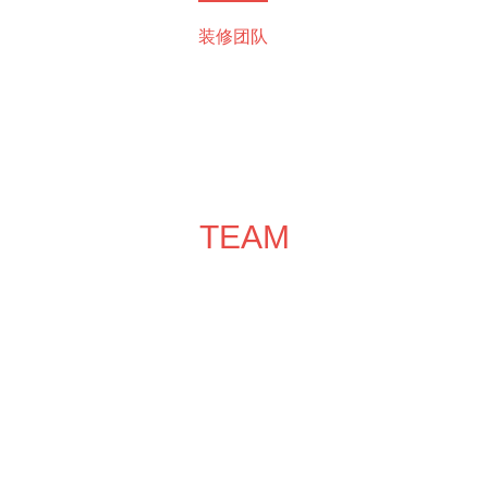
成功案例
装修效果图
装修团队
关于领企
装修服务
TEAM
装修团队