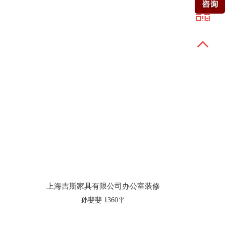
11:07:22
上海王女士
已申请8-8日上门量房
08:02:32
长宁区孙先生
已申请8-7日上门量房
04:45:08
宝山陈小姐
已申请8-9日上门量房
上海吉斯家具有限公司办公室装修
孙斐斐 1360平