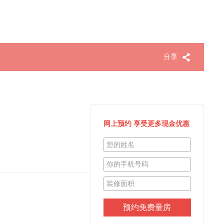
分享
网上预约 享受更多现金优惠
04:47:20
浦东新区徐小姐
已申请8-7日上门量房
12:09:15
徐汇区张小姐
已申请8-7日上门量房
11:07:22
上海王女士