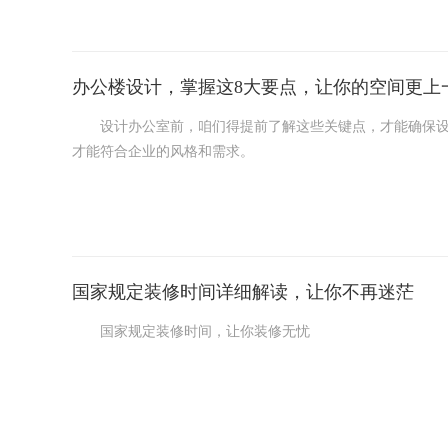
空间规划很重要哦。得把各个区域安排得合理，不能乱糟
办公楼设计，掌握这8大要点，让你的空间更上
还有灯光，可别小看了它。合适的灯光能让大家工作起来
设计办公室前，咱们得提前了解这些关键点，才能确保设计
才能符合企业的风格和需求。
接下来，你得清楚公司内部各个部门的设置和它们之间的联
理的人流线路，让公司运作起来更顺畅。
别忘了把艺术和办公空间融合起来。别只追求华丽，还得考
国家规定装修时间详细解读，让你不再迷茫
这样他们的工作效率也会更高。
国家规定装修时间，让你装修无忧
装修这事儿，说大不大，说小不小。不仅要考虑房子的美观
的装修噪音弄得心烦意乱?今天，就让我们一起了解下国家规