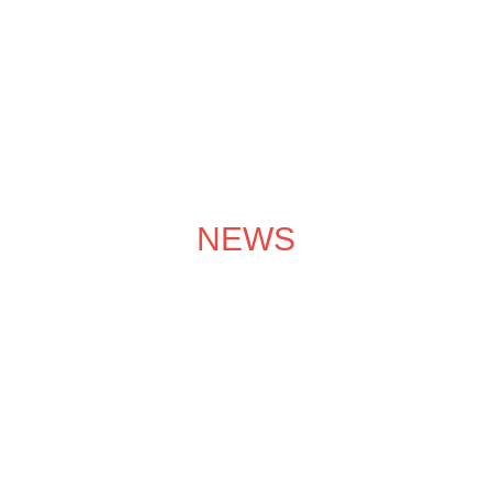
成功案例
装修效果图
装修团队
关于领企
装修服务
NEWS
装修学院