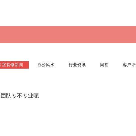
公室装修新闻
办公风水
行业资讯
问答
客户评
工团队专不专业呢
那到底咋判断一个施工团队专不专业呢?