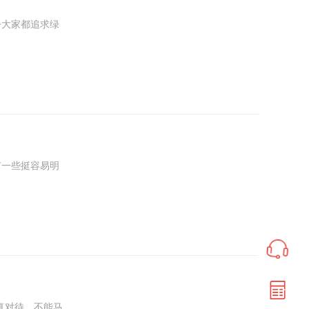
大家都追求绿
那就是检测报
一些挺容易明
的，还有你的
真对待，不能马