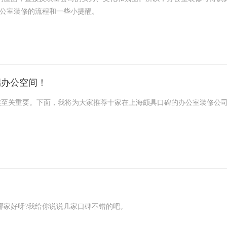
办公室装修的流程和一些小提醒。
流、交通啥的，还有啊，别忘了看看装修能不能通过物业的审核。而且
，那之前做的装修设计就都白费了。
端办公空间！
关重要。下面，我将为大家推荐十家在上海颇具口碑的办公室装修公司
能是一个提供室内装饰和设计服务的公司，专注于为住宅和商业空间提供
注于设计，打造独特的办公环境。他们提供全方位的设计和施工服务，让
家好呀?我给你说说几家口碑不错的吧。