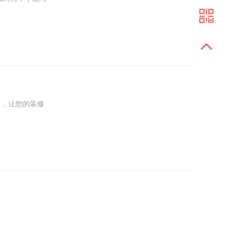
啊，你得把租
，让您的装修
专业的装修解决
您的办公室焕然