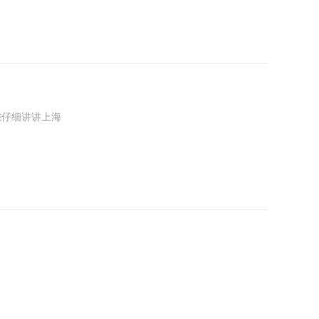
和想法，设计出
耐用呢。
仔细讲讲上海
的行业，那就得