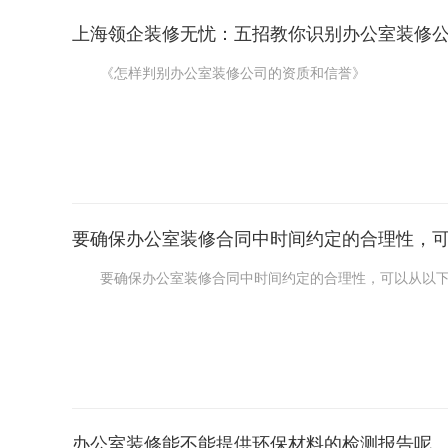
上海领企装修无忧：五招教你识别办公室装修
《怎样判别办公室装修公司的资质和信誉》
咱要是打算找办公室装修公司，怎么弄清楚他们的资质和信
意，装得让人放心。
要确保办公室装修合同中时间约定的合理性，
要确保办公室装修合同中时间约定的合理性，可以从以下
首先，要对整个装修工程进行细致的评估和规划。与设计师
了解不同工种的施工周期，像水电改造通常需要多少天等。
办公室装修能不能提供环保材料的检测报告呢