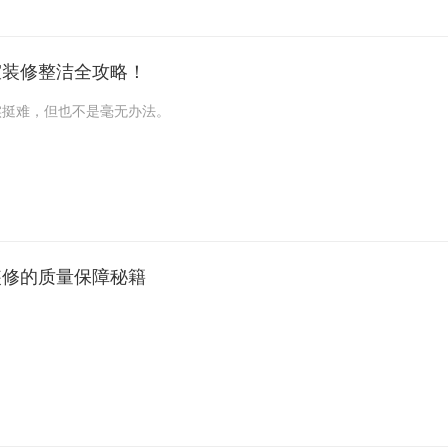
室装修整洁全攻略！
挺难，但也不是毫无办法。
放整齐，像木材归一堆，瓷砖归一堆，这样找的时候省事，也不会乱得
子。
装修的质量保障秘籍
面一堆糟心事等着你。