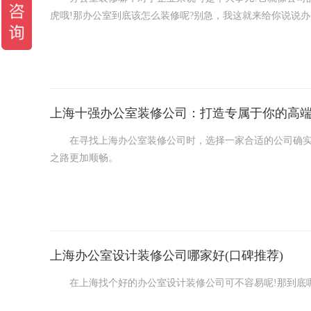
虎哦!那办公室到底该怎么装修呢?别急，我这就来给你说说
你得先准备准备。得找个合适的办公地点，得看看租金、人
赁或购买办公室的材料证明都留好了，不然物业可不让装修
上海十强办公室装修公司：打造专属于你的高
在寻找上海办公室装修公司时，选择一家合适的公司确实至
之路更加顺畅。
上海领企装饰：位于联航路浦江复地中心，上海领企装饰可
方案
上海姊轩国际设计：坐落在浦东新区周浦万达，这家公司专
一新。
上海办公室设计装修公司哪家好(口碑推荐)
在上海找个好的办公室设计装修公司可不容易呢!那到底哪