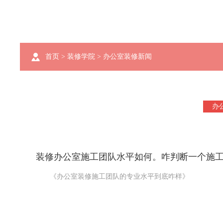
首页
>
装修学院
>
办公室装修新闻
办
装修办公室施工团队水平如何。咋判断一个施
《办公室装修施工团队的专业水平到底咋样》
咱要是准备装修办公室，施工团队的专业水平可太关键啦。