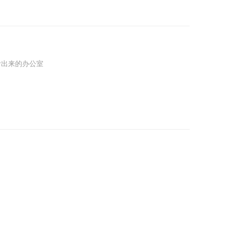
出来的办公室
还能设计出合
家办公一样，
，或是被邻居