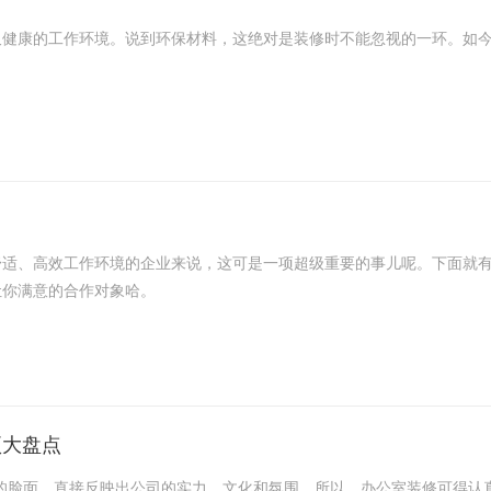
康的工作环境。说到环保材料，这绝对是装修时不能忽视的一环。如今
就像咱们买手机要看性能参数一样，环保材料也得有个“身份证明”——
、高效工作环境的企业来说，这可是一项超级重要的事儿呢。下面就有
让你满意的合作对象哈。
修公司之前，好好想想你期望办公室有啥样的功能，装修风格得是啥样
装修公司啦。
项大盘点
脸面，直接反映出公司的实力、文化和氛围。所以，办公室装修可得认