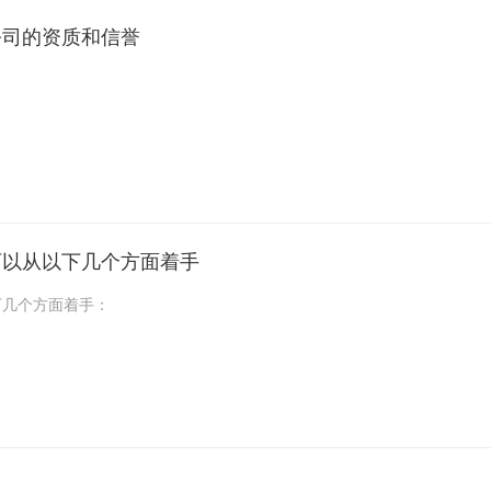
公司的资质和信誉
誉到底咋样，这可是个关键问题。这直接关系到咱的办公室最后能不能
可以从以下几个方面着手
几个方面着手：
、施工团队充分沟通，了解各项工作所需的大致时间，结合实际经验来