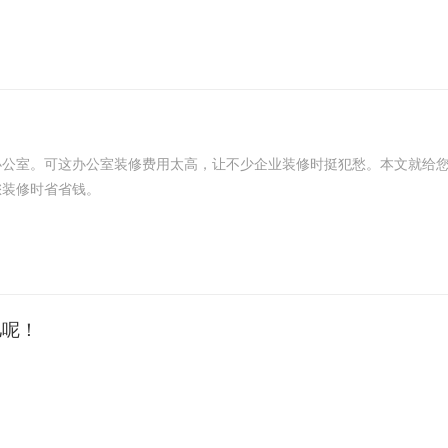
!好多人都找他们装修办公室。他们的设计师特别厉害，能根据你的需求
细致，用的材料也都是质量杠杠的，这样装修出来的办公室不仅漂亮还很
室。可这办公室装修费用太高，让不少企业装修时挺犯愁。本文就给您
您装修时省省钱。
儿呢！
便啦。要是一家很时尚的公司，那装修就得有点潮流感;要是比较传统