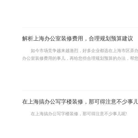
有一家叫[上海领企装饰]的，那在业内可是相当有名气哟
特别实用又好看的方案。而且施工团队也很专业，干活特别
解析上海办公室装修费用，合理规划预算建议
如今市场竞争越来越激烈，好多企业都选在上海市区弄办公
办公室装修费用的事儿，再给您些合理规划预算的办法，帮
在上海搞办公写字楼装修，那可得注意不少事
在上海搞办公写字楼装修，那可得注意不少事儿呢!
首先啊，风格得选好。要符合公司的形象和文化，不能太随
稳重些。