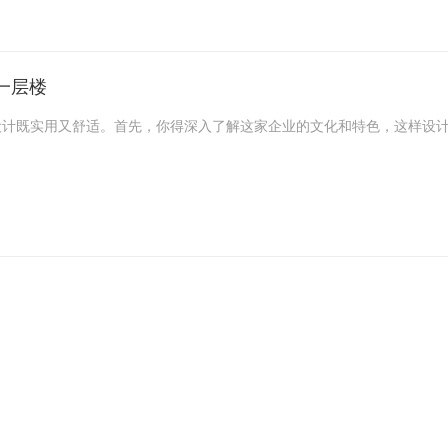
糟的。像办公区、会议室、休息区这些都得有合适的位置和大小。
一层楼
更舒服，太亮太暗都不行。而且不同区域的灯光也可以有不同的设计。
既实用又舒适。首先，你得深入了解这家企业的文化和特色，这样设计
系。这样你就能根据各部门的需求来规划空间，确定每个部门的面积，
虑实用性。通过合理的色彩搭配、温馨的灯光设计，让员工感觉像是在
和实用性，还得兼顾邻里之间的和谐共处。你是否曾为装修时间而纠结
定的装修时间，让你的装修之路既合法又舒心。