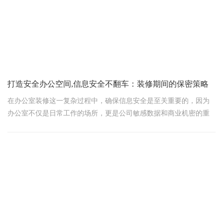
饰品，比如抽象画、金属雕塑或者现代感强烈的摆件。这些装饰品
不仅能够增添艺术气息，还能让空间显得更加开阔和明亮。
如果你的办公室更倾向于传统
打造安全办公空间,信息安全不翻车：装修期间的保密策略
在办公室装修这一复杂过程中，确保信息安全是至关重要的，因为
办公室不仅是日常工作的场所，更是公司敏感数据和商业机密的重
要存储地。以下是从多个方面提出的确保装修过程中信息安全的建
议：
1. 提前规划与准备
制定信息安全计划：在装修开始前，应制定详细的信息安全计划，
明确装修期间的信息安全目标、措施和责任分配。
数据备份：在装修前，对所有重要数据进行全面备份，确保数据的
安全性。可以使用云存储或离线存储方式，以防万一。