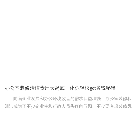
既省心又省钱！
一、超支“元凶”大起底
1. 方案摇摆不定：装修前没想好，装修中频繁改方案，这就像是逛
街没目标，看到啥都想买，钱包自然受不了。比如，原本简约的吊
顶计划，在“隔壁老王”豪华吊顶的诱惑下，一不小心就升级了，预算
也就跟着水涨船高。
2. 材料升级陷阱：初
办公室装修清洁费用大起底，让你轻松get省钱秘籍！
随着企业发展和办公环境改善的需求日益增强，办公室装修和
清洁成为了不少企业主和行政人员头疼的问题。不仅要考虑装修风
格和效果，还要关注装修后的清洁和维护成本。今天，我们就来聊
聊办公室装修清洁费用这个话题，帮你轻松get省钱秘籍!
一、办公室装修费用知多少?