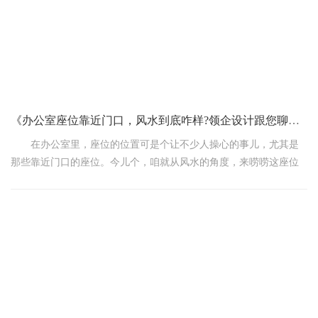
是有讲究的。
《办公室座位靠近门口，风水到底咋样?领企设计跟您聊聊》
在办公室里，座位的位置可是个让不少人操心的事儿，尤其是
那些靠近门口的座位。今儿个，咱就从风水的角度，来唠唠这座位
靠近门口到底好不好。
有人觉得，座位靠近门口风水不太好。为啥这么说呢?您想啊，
门口那可是人来人往的，气流进出频繁。从风水上讲，这气流不稳
定，可能会扰乱您身边的气场，让您难以集中精力工作，影响效
率。而且，门口来来往往的人多，您容易被打扰，心里不踏实，总
觉得没个安静的时候。