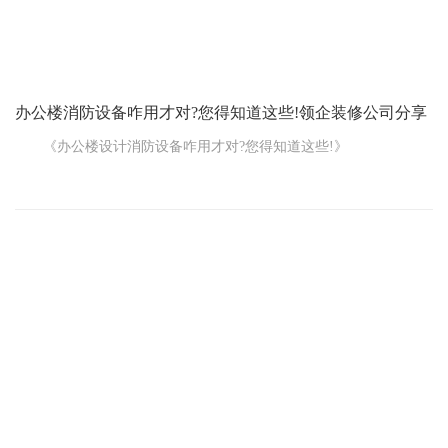
然而，当厂房用途转向精密加工或食品生产等高端领域，装修
标准便需水涨船高。此时，防静电地面、防火防潮墙面材料、精密
的通风排水与照
办公楼消防设备咋用才对?您得知道这些!领企装修公司分享
《办公楼设计消防设备咋用才对?您得知道这些!》
咱这办公楼设计的时候，消防工程里的那些设备可太重要啦，
用对了能在关键时刻保平安，用错了或者不会用那可就麻烦大了。
今天咱就好好唠唠这事儿。
先说这消火栓，您可别觉得它就是个摆设。真要有火灾，它能
派上大用场。但您得会用啊!打开消火栓的门，把水带拿出来，接上
水枪，再拧开水阀，这一系列动作得熟练。平时得多练练，别到时
候手忙脚乱。
灭火器也是必不可少的。可别小看这小小的家伙，用好了能灭
初期的小火。但您得先搞清楚您楼里的灭火器是啥类型的