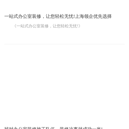
一站式办公室装修，让您轻松无忧!上海领企优先选择
《一站式办公室装修，让您轻松无忧!》
要装修办公室，您是不是一想到那一堆事儿就头疼?设计、选
材、施工、监督……感觉头都大了!不过现在有了一站式办公室装修
服务，这些烦恼都能轻松解决!
啥是一站式办公室装修呢?简单说，就是从最开始的设计，到中
间的施工，再到最后的完工验收，所有环节都给您包圆了，您就等
着拎包入驻就行!
先说设计这一块儿。专业的设计师会跟您好好聊聊，了解您的
需求和想法，比如您想要什么样的风格，是现代简约、中式古典还
是欧式豪华?您对办公区域的划分有啥要求，是开放式办