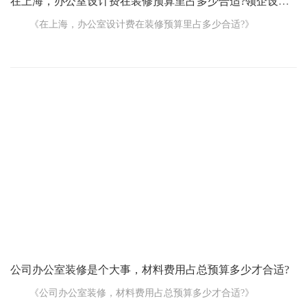
在上海，办公室设计费在装修预算里占多少合适?领企设计解答疑惑
《在上海，办公室设计费在装修预算里占多少合适?》
在上海，如果您打算装修办公室，找一家靠谱的设计公司是很
重要的一步。而这设计费用在整个装修预算里占多少，可是个让人
挺纠结的问题。
通常来讲，上海办公室设计公司的设计费用在装修预算中的占
比大概在 5% - 15%左右。但这可不是个绝对的数字，有不少因素会
影响它。
要是您就想要个基础的、比较常规的设计方案，对个性化和创
新的要求不高，那设计费用可能占比就低一些，大概 5% - 8%。比
如说，只是简单规划一下空间布局，选择常见的装修
公司办公室装修是个大事，材料费用占总预算多少才合适?
《公司办公室装修，材料费用占总预算多少才合适?》