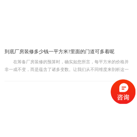
基本的功能和质量。
然后呢，跟装修公司好好商量商量。他们经验多，说不定能给
咱出出主意，在不影响效果的前提下，调整施工工艺或者材料选
择，降低成本。比如说，用一些性价比高的
到底厂房装修多少钱一平方米?里面的门道可多着呢
在筹备厂房装修的预算时，确实如您所言，每平方米的价格并
非一成不变，而是蕴含了诸多变数。让我们从不同维度来剖析这一
复杂问题，力求在不改变原有字数与主题的前提下，呈现一番别样
的解读。
首要考虑的是基础装修的简约与否。对于标准厂房而言，若追
求经济实用，如采用基本的水泥地面、白色墙面以及基础电路布
局，其每平方米成本或能控制在较为亲民的价位，几百元即可达成
基本需求。