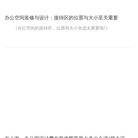
办公空间装修与设计：接待区的位置与大小至关重要
《办公空间的接待区，位置和大小合适太重要啦!》
在办公空间装修与设计的蓝图中，接待区无疑是一个举足轻重
的区域。它不仅是公司对外展示形象的窗口，更是接待访客、建立
良好第一印象的关键所在。因此，在规划接待区时，其位置和大小
的选择显得尤为重要。
首先，接待区的位置需要精心考虑。它应该位于容易找到且显
眼的位置，如公司大门的正对面或电梯口的附近。这样的布局能够
确保访客一进入公司就能迅速找到接待区，避免了在公司内部迷失
方向的不便。同时，接待区与办公区的距离也需要恰到好处，既要
保持一定的独立性，