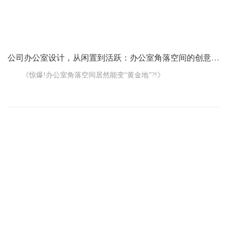
公司办公室设计，从闲置到活跃：办公室角落空间的创意设计
《惊爆!办公室角落空间居然能变“黄金地”?!》
在这快节奏的都市里，每一家公司都巴望着能有个既舒服又高
效的办公地儿。可如今，房价一个劲儿地往上蹿，办公室的租金也
是一年比一年贵。怎么能在有限的那点地方实现最大的用处，可把
好多企业给难坏了。今儿个，咱们就唠唠咋合理利用公司办公室设
计里的那些角落空间，让您的办公地方来个大变样!
一、角落空间，别小瞧的“黄金地”