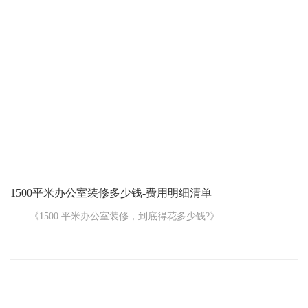
的，好多商业合作都特别在意合作伙伴的公司环境。要是想在合作
伙伴心里留个好印象，办公室装修可千万得重视起来。那办公室装
修一平米得花多少钱呢?来瞅瞅这办公室装修报价清单吧。
一、办公室装修一平米多少钱
1500平米办公室装修多少钱-费用明细清单
《1500 平米办公室装修，到底得花多少钱?》
您要是有个 1500 平米的办公室要装修，心里头肯定老琢磨这得
花多少钱。这可真不好说个准数，里面的弯弯绕绕可多啦。
先说说最简单的情况。要是您就想随便装装，能办公就行，比