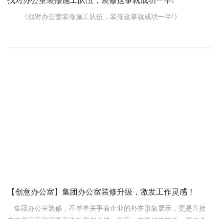
找对办公室装修施工队伍，装修这事就成功一半!
《找对办公室装修施工队伍，装修这事就成功一半!》
咱要装修办公室，找个靠谱的办公室装修公司施工队伍那可太
重要了!这就好比盖房子得有好工匠，不然再好的设计也白搭。
你想啊，一个具备专业施工技能和经验的施工队伍，那干活儿
就是不一样。他们知道怎么把设计师的想法完美地变成现实，不会
走样儿。比如说，墙上的线槽开得整整齐齐，电线铺得规规矩矩，
瓷砖贴得平平整整，这看着多舒心呐!
有经验的施工队伍，那是见多识广。他们遇到过各种各样的问
题，知道怎么解决。要是装修过程中突然发现个啥小麻烦，比
【创意办公室】集团办公室装修升级，激发工作灵感！
集团办公室装修，不单单关乎着企业的外在形象展示，更是直接