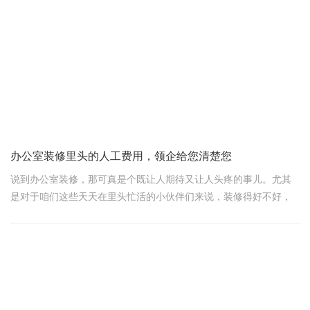
办公室装修费用因地区、面积、材料、设计等因素而异。一般
来说，装修费用包括设计费、材料费、施工费、监理费等。其中，
设计费通常占总费用的5%-10%，材料费占比最大，约占40%-50%，
施工费约占30%-40%，监理费等其他费用则占比较
办公室装修里头的人工费用，领企给您清楚您
说到办公室装修，那可真是个既让人期待又让人头疼的事儿。尤其
是对于咱们这些天天在里头忙活的小伙伴们来说，装修得好不好，
直接影响到咱们的工作心情和效率。今儿个，咱们就来聊聊办公室
装修里头的一个重头戏——人工费用，用大白话给您捋捋清楚，让
您心里有个谱儿。
首先啊，得明白，办公室装修的人工费它不是一笔简单的数字，它
跟好多因素都挂钩，就像咱们做菜，得放多少盐、多少酱油，那都