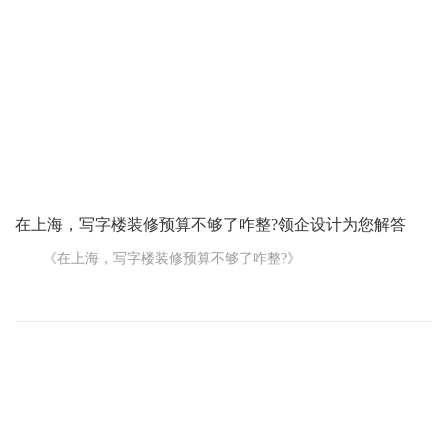
如说地面铺个便宜的地砖，墙面刷个大白，电路能通，照明差不多
就行，那可能每平米几百块钱就能搞定。这样算下来，整个办公室
装修下来几十万也就差不多了。
但要是您想弄得高大上点儿，讲究点品质和风格，那费用可就
蹭蹭往上涨啦。比如说地面要铺高档的实木地板或者大理石，墙面
在上海，写字楼装修预算不够了咋整?领企设计为您解答
《在上海，写字楼装修预算不够了咋整?》
上海写字楼装修可是个大事儿，但要是装修费用的预算不足，
那可真让人头疼。别慌，咱们一起来想想办法。
首先啊，咱得重新审视一下装修方案。看看有没有哪些地方可
以简化或者暂时不做。比如说，一些过于复杂的吊顶设计，或者特
别高档但不是必需的装饰材料，能省就省。把钱花在刀刃上，保证