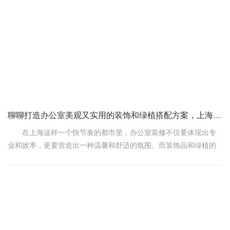
办公室里人来人往，各种电器设备、文件资料啥的，一旦发生火
灾，那后果不堪设想。所以消防审批就是为了提前把关，确保咱装
修后的办公室在消防安全上达标，能在关键时刻保护大家的生命财
产安全。
那啥样的办公室装修需要消防审批呢?一般来说，如果您的办公
室面积比较大，或者您打算对消防设施进行
聊聊打造办公室美观又实用的装饰和绿植搭配方案，上海领企设计分享
在上海这样一个快节奏的都市里，办公室装修不仅要体现出专
业和效率，更要营造出一种温馨和舒适的氛围。而装饰品和绿植的
搭配，无疑是提升办公室环境品质的绝佳方式。下面，就让我们来
聊聊如何为上海的办公室打造一个既美观又实用的装饰和绿植搭配
方案。
首先，装饰品的选择要符合办公室的整体风格。如果你的办公
室走的是现代简约风，那么可以选择一些线条简洁、色彩明快的装