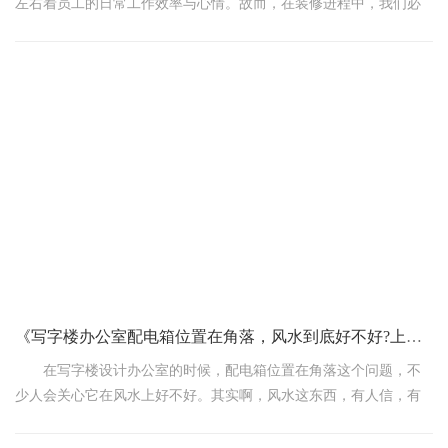
左右着员工的日常工作效率与心情。故而，在装修进程中，我们必
须从多个层面精心思索，保证每一处细节都能契合企业的真实需
求，同时塑造出一个惬意、高效、安全的工作空间。接下来为您呈
现一些从用户需求着眼，简单易懂的装修要点：
《写字楼办公室配电箱位置在角落，风水到底好不好?上海领企分享》
在写字楼设计办公室的时候，配电箱位置在角落这个问题，不
少人会关心它在风水上好不好。其实啊，风水这东西，有人信，有
人不信，但咱今天就从大家关心的这个角度来聊聊。