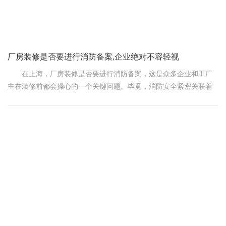
设备封存与转移：将包含敏感信息的电子设备（如电脑、服务器、
存储设备等）进行封存或暂时
厂房装修是否要进行消防备案,企业绝对不容轻视
在上海，厂房装修是否要进行消防备案，这是众多企业和工厂
主在装修前都会操心的一个关键问题。毕竟，消防安全紧密关联着
企业的生产安全以及员工的生命和财产安全，绝对不容轻视。接下
来，咱们就深入探讨一下这个话题，尽可能用简单明了的话语，从
大家的实际需求出发来加以阐释。
首先，要清晰一点，并非所有的厂房装修都必须进行消防备
案。这很大程度上取决于装修的规模大小、性质类别以及所在场所
的特定规范。依照相关规定，通常来讲，倘若装修面积超出 300 平
方米，或者装修工程牵涉到建筑结构的改变、新增消防设施等情
况，那