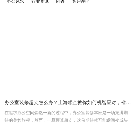
办公风水
行业资讯
问答
客户评价
办公室装修超支怎么办？上海领企教你如何机智应对，省钱不省质
在追求办公空间焕然一新的过程中，办公室装修本应是一场充满期
待的美妙旅程，然而，一旦预算超支，这份期待就可能瞬间变成头
疼的烦恼。别担心，上海领企作为您身边的装修智囊团，今天就来
为您揭秘超支背后的秘密，并分享几招实用对策，让您在装修路上