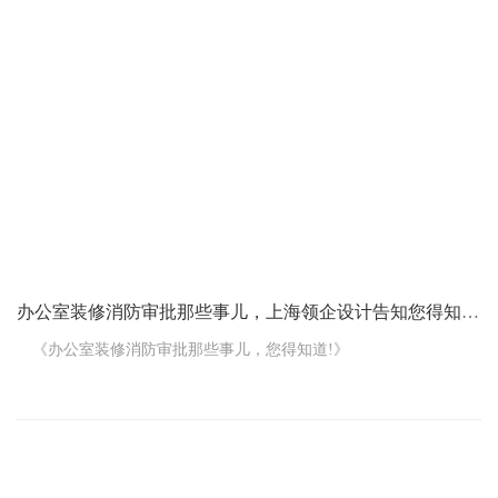
咱先说说为啥有人会觉得配电箱在角落风水不好。有些人觉得
角落是比较偏僻、容易被忽视的地方，配电箱放在那，可能会影响
到整个办公室的能量流动。就好像是一个重要的“器官”被藏起来了，
不能很好地发挥作用。
但是呢，也有人有不同的看法。他们觉得配电箱在角落也有好
处。比如说，在角落里不会太显眼，不会破坏办公室整体的美观和
布局。从风水的角度
办公室装修消防审批那些事儿，上海领企设计告知您得知道!
《办公室装修消防审批那些事儿，您得知道!》
咱要是打算装修办公室，消防审批这一块可不能马虎，不然麻
烦可大了!今天就来给您好好唠唠这方面的知识。
您可能会问，为啥办公室装修要搞消防审批呢?这您就不懂了吧!