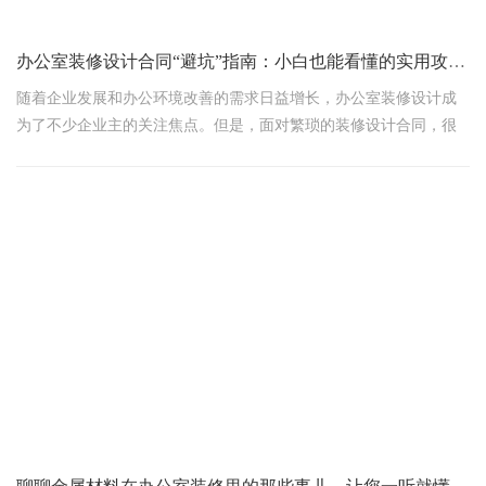
办公室装修设计合同“避坑”指南：小白也能看懂的实用攻略！
随着企业发展和办公环境改善的需求日益增长，办公室装修设计成
为了不少企业主的关注焦点。但是，面对繁琐的装修设计合同，很
多人可能会感到头疼不已。今天，我们就来聊聊办公室装修设计合
同中的关键事项，让你轻松“避坑”，打造理想的办公环境！
一、明确合同双方及项目信息
在签订办公室装修设计合同前，首先要明确合同双方的身份信息，
包括甲方（业主）和乙方（装修设计公司）的全称、注册地址、法
定代表人等。同时，要详细列明项目的名称、地点、面积、设计范
围等基本信息，确保双方对项目的认知一致。
二、设计费用及支付