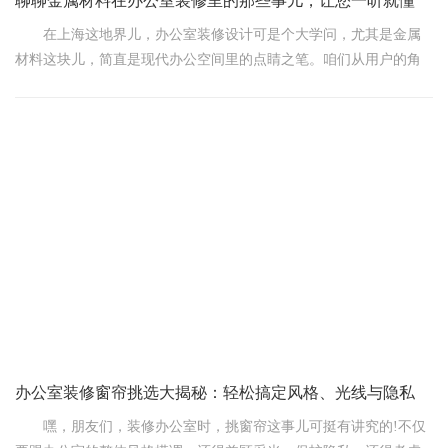
聊聊金属材料在办公室装修里的那些事儿，让您一听就懂
在上海这地界儿，办公室装修设计可是个大学问，尤其是金属
材料这块儿，简直是现代办公空间里的点睛之笔。咱们从用户的角
度出发，聊聊这金属材料在办公室装修里的那些事儿，保证说得接
地气，让您一听就懂。
首先啊，用户们最关心的就是金属材料带来的那股子高级感。
您想啊，金属那闪亮亮的质感，往办公室一摆，整个空间立马就显
得高端大气上档次。不管是银色的铝合金、金色的不锈钢，还是沉
稳的铁艺，都能根据办公室的风格需求，量身定制，打造出独一无
二的视觉效果。用户们就希望这金属材料能成为办公室里的亮点，
让人一进门就眼前一
办公室装修窗帘挑选大揭秘：轻松搞定风格、光线与隐私
嘿，朋友们，装修办公室时，挑窗帘这事儿可挺有讲究的!不仅