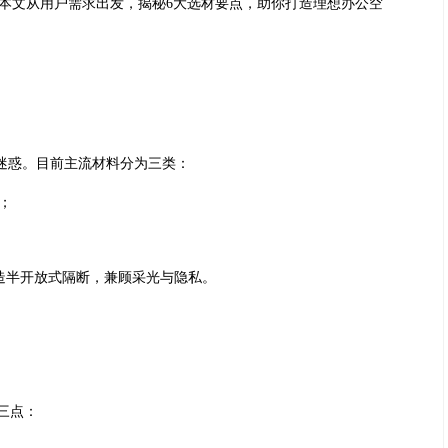
本文从用户需求出发，揭秘6大选材要点，助你打造理想办公空
头迷惑。目前主流材料分为三类：
；
造半开放式隔断，兼顾采光与隐私。
三点：