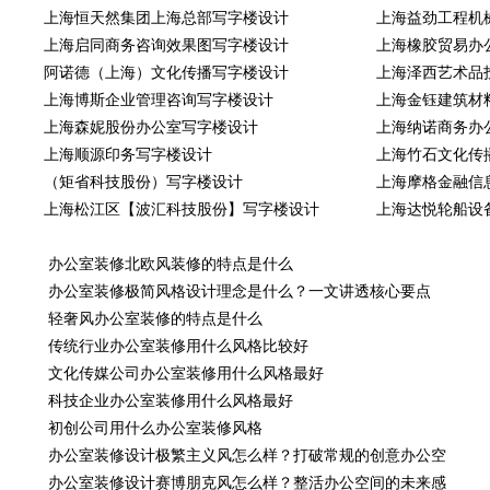
上海恒天然集团上海总部写字楼设计
上海益劲工程机
上海启同商务咨询效果图写字楼设计
上海橡胶贸易办
阿诺德（上海）文化传播写字楼设计
上海泽西艺术品
上海博斯企业管理咨询写字楼设计
上海金钰建筑材
上海森妮股份办公室写字楼设计
上海纳诺商务办
上海顺源印务写字楼设计
上海竹石文化传
（矩省科技股份）写字楼设计
上海摩格金融信
上海松江区【波汇科技股份】写字楼设计
上海达悦轮船设
办公室装修北欧风装修的特点是什么
办公室装修极简风格设计理念是什么？一文讲透核心要点
轻奢风办公室装修的特点是什么
传统行业办公室装修用什么风格比较好
文化传媒公司办公室装修用什么风格最好
科技企业办公室装修用什么风格最好
初创公司用什么办公室装修风格
办公室装修设计极繁主义风怎么样？打破常规的创意办公空
办公室装修设计赛博朋克风怎么样？整活办公空间的未来感