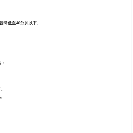
音降低至40分贝以下。
括：
倍。
元。