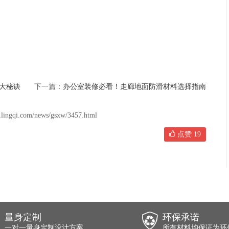
大秘诀
下一篇：
办公室装修必看！走廊地面防滑材料选择指南
om/news/gsxw/3457.html
点赞
19
量身定制
环保承诺
一对一量身定制设计方案
所有材料均保证为环