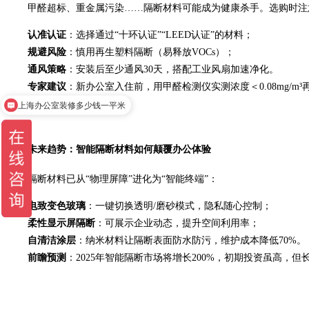
甲醛超标、重金属污染……隔断材料可能成为健康杀手。选购时注
认准认证
：选择通过“十环认证”“LEED认证”的材料；
规避风险
：慎用再生塑料隔断（易释放VOCs）；
通风策略
：安装后至少通风30天，搭配工业风扇加速净化。
专家建议
：新办公室入住前，用甲醛检测仪实测浓度＜0.08mg/m³
上海办公室装修多少钱一平米
未来趋势：智能隔断材料如何颠覆办公体验
隔断材料已从“物理屏障”进化为“智能终端”：
电致变色玻璃
：一键切换透明/磨砂模式，隐私随心控制；
柔性显示屏隔断
：可展示企业动态，提升空间利用率；
自清洁涂层
：纳米材料让隔断表面防水防污，维护成本降低70%。
前瞻预测
：2025年智能隔断市场将增长200%，初期投资虽高，