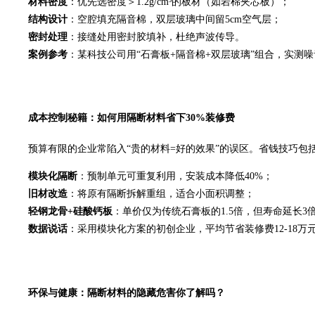
材料密度
：优先选密度＞1.2g/cm³的板材（如岩棉夹芯板）；
结构设计
：空腔填充隔音棉，双层玻璃中间留5cm空气层；
密封处理
：接缝处用密封胶填补，杜绝声波传导。
案例参考
：某科技公司用“石膏板+隔音棉+双层玻璃”组合，实测噪
成本控制秘籍：如何用隔断材料省下30%装修费
预算有限的企业常陷入“贵的材料=好的效果”的误区。省钱技巧包
模块化隔断
：预制单元可重复利用，安装成本降低40%；
旧材改造
：将原有隔断拆解重组，适合小面积调整；
轻钢龙骨+硅酸钙板
：单价仅为传统石膏板的1.5倍，但寿命延长3
数据说话
：采用模块化方案的初创企业，平均节省装修费12-18万
环保与健康：隔断材料的隐藏危害你了解吗？