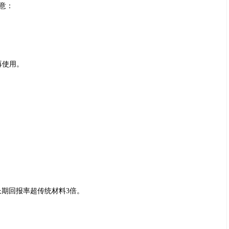
意：
再使用。
但长期回报率超传统材料3倍。