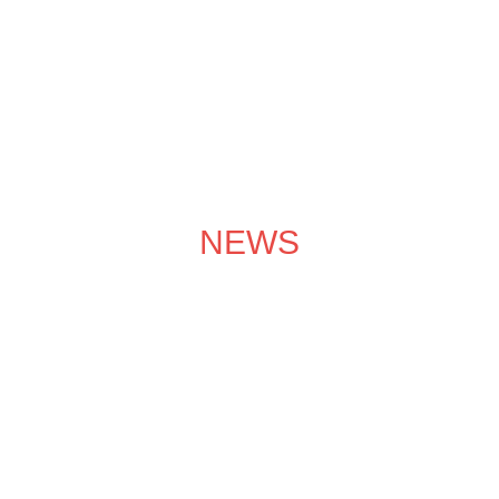
成功案例
装修效果图
装修团队
关于领企
装修服务
NEWS
装修学院