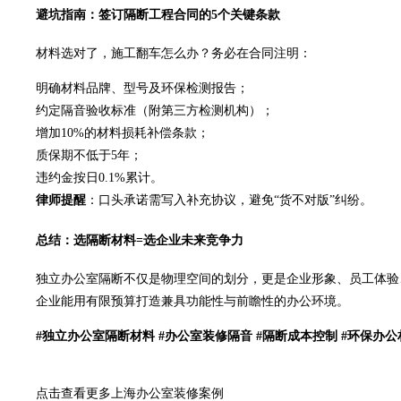
避坑指南：签订隔断工程合同的5个关键条款
材料选对了，施工翻车怎么办？务必在合同注明：
明确材料品牌、型号及环保检测报告；
约定隔音验收标准（附第三方检测机构）；
增加10%的材料损耗补偿条款；
质保期不低于5年；
违约金按日0.1%累计。
律师提醒
：口头承诺需写入补充协议，避免“货不对版”纠纷。
总结：选隔断材料=选企业未来竞争力
独立办公室隔断不仅是物理空间的划分，更是企业形象、员工体验
企业能用有限预算打造兼具功能性与前瞻性的办公环境。
#独立办公室隔断材料 #
办公室装修
隔音 #隔断成本控制 #环保办公
点击查看更多
上海办公室装修案例