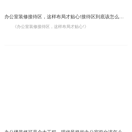
办公室装修接待区，这样布局才贴心!接待区到底该怎么布局才好呢
《办公室装修接待区，这样布局才贴心!》
您知道吗，办公室的接待区就像是公司的一张“名片”，给来访客
人留下的第一印象全靠它。那这接待区到底该怎么布局才好呢?今天
咱们就来好好聊聊，特别是在上海这样的大都市，找对方法很重
要。
先说空间规划。接待区得宽敞明亮，不能让人一进来就觉得局
促压抑。可以划分出不同的功能区域，比如等候区、洽谈区。
等候区要舒适温馨。摆上几张柔软的沙发，配上几个小茶几，
方便客人放置物品。沙发的摆放可以围成一个半弧形或者 U 形，让
人感觉亲切又放松。再在旁边放上