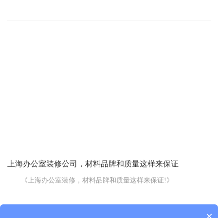
在追求高效与品质的现代企业管理中，老板办公室的布局设计不仅
是办公空间的核心，更是企业形象与领导者气质的直接体现。一个
精心策划的办公室装修布局，不仅能够提升工作效率，还能彰显出
老板的独特品味与企业文化。以下，我们将深入探讨如何打造理想
中的老板办公室布局，让每一处细节都尽显非凡。
一、空间规划：宽敞明亮，彰显气度
上海办公室装修公司，材料品牌和质量这样来保证
《上海办公室装修，材料品牌和质量这样来保证!》
咱在上海找办公室装修装潢公司，最担心的就是装修材料的品
×
牌和质量。毕竟这直接关系到装修效果和咱以后办公的舒适度。那