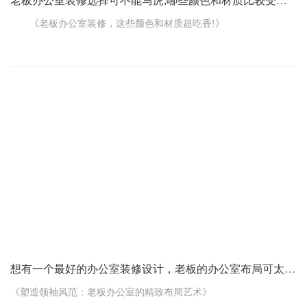
老板办公室装修选择可不能马虎,哪些颜色和材质比较受欢迎呢
《老板办公室装修，这些颜色和材质超吃香!》
老板办公室装修，颜色和材质的选择可不能马虎，这直接关系
到整个办公室的氛围和格调。那到底哪些颜色和材质比较受欢迎呢?
先来说说颜色。深色调往往比较受青睐，像深蓝色、深灰色。
深蓝色给人一种沉稳、睿智的感觉，仿佛象征着老板的深思熟虑和
决策力。深灰色则显得低调又有质感，能营造出一种专业、严肃的
氛围。
棕色也是个不错的选择，特别是那种深沉的木棕色。它能带来
一种温暖和舒适的感觉，同时又不失稳重，让人觉得这个办公室既
有亲和力，又有威严。
想有一个最好的办公室装修设计，老板的办公室布局可太重要了!
《塑造领袖风范：老板办公室的精致布局艺术》