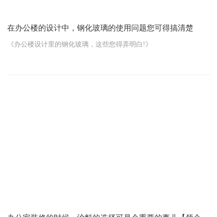
办公桌，
在办公楼的设计中，钢化玻璃的使用问题您可得搞清楚
《办公楼设计里的钢化玻璃，这些您得弄明白!》
在办公楼的设计中，钢化玻璃的使用越来越常见，不过这里面的问
题您可得搞清楚。
首先，咱得知道为啥要用钢化玻璃。这钢化玻璃结实啊，比普通玻
璃耐撞多了，就算碎了也是小颗粒，不容易伤人，安全性高。而且
它透明度好，能让办公楼里采光更棒，看起来更敞亮。
那选什么样的钢化玻璃呢?这得看您的具体需求。比如说，要是您想
要隔音效果好的，那就得选中空钢化玻璃，两层玻璃中间是空气或
者惰性气体，能把外面的噪音挡一挡。要是追求美观，有那种镀膜
的、彩色的钢化玻璃，能给办公