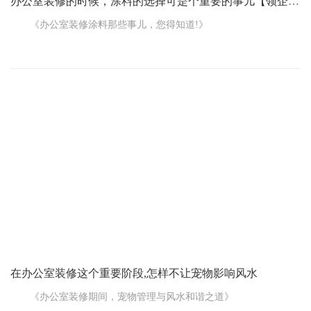
办公室装修的时候，涂料的选择可是个重要的事儿【领企设计分享】
《办公室装修涂料那些事儿，您得知道!》
办公室装修的时候，涂料的选择可是个重要的事儿。这不仅关
系到办公室的美观，还和咱们的健康息息相关。
首先得说说涂料的种类。常见的有乳胶漆、水性漆、油性漆等
等。乳胶漆比较环保，容易施工，颜色选择也多，是很多人的首
选。水性漆呢，也挺环保，而且味道小，干得快。油性漆虽然漆膜
硬、光泽好，但不太环保，现在用得相对少了。
涂料的质量可不能马虎。好的涂料附着力强，不容易掉色、起
皮。您可以看看涂料的说明书，了解一下它的成分和性能。也可以
打开闻闻，要是
在办公室装修这个重要阶段,怎样不让宠物影响风水
《办公室装修期间，宠物管理与风水和谐之道》