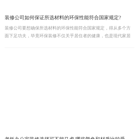
装修公司如何保证所选材料的环保性能符合国家规定?
装修公司要想确保所选材料的环保性能符合国家规定，得从多个方
面下足功夫，毕竟环保装修不仅关乎居住者的健康，也是现代家居
生活的一大趋势。咱们老百姓装修房子，不就是图个安心、舒适
嘛，对吧？那接下来，我就用大白话给您说说装修公司是怎么做
的。
首先，选料得精，装修公司得有一双“火眼金睛”，能识别出哪些材料
是真正环保的。他们会紧盯那些通过了国家权威机构检测的产品，
比如看板材的甲醛释放量是否低于国家标准，油漆和涂料的
VOC（挥发性有机化合物）含量是否达标。选材料时，就像咱们买
菜挑新鲜的一样，得挑那些有合格证书、环