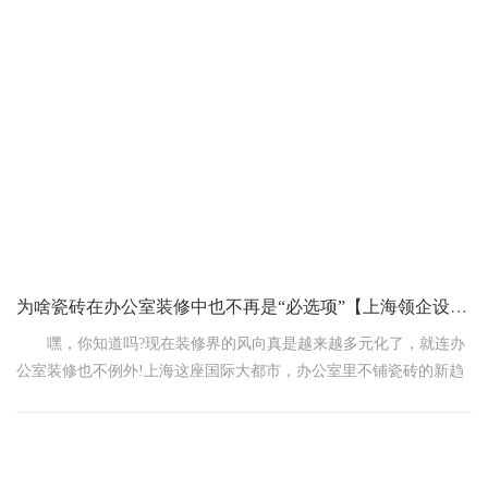
壁、嘎吱作响的地面统统说拜拜，让你的办公室摇身一变，成为员
工们争相打卡的“工作乐园”！
第一招：墙面天花板大变身，颜值飙升！
走进办公室，第一眼看到的就是墙面和天花板。想要快速提升办公
室的整体氛围，就从这里开始吧！老旧墙面？直接来个“换肤术”，淡
雅的乳胶漆或是带有设计感的
为啥瓷砖在办公室装修中也不再是“必选项”【上海领企设计】
嘿，你知道吗?现在装修界的风向真是越来越多元化了，就连办
公室装修也不例外!上海这座国际大都市，办公室里不铺瓷砖的新趋
势也越来越明显。咱们来聊聊这背后的几个“小秘密”，看看为啥瓷砖
在办公室装修中也不再是“必选项”。
想当年，瓷砖因其好打理、亮堂的特点，在办公室装修中大行