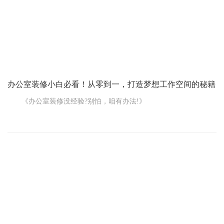
想象一下，刚装修好的办公室，墙面光滑如镜，地板平整如新，结
果没多久，墙漆开始起皮，地板还翘起了小角，这心情得多糟？别
怕，好的装修公司都会提供装修质量保修服务。墙面掉色、地板不
平、
​​​​​​​办公室装修小白必看！从零到一，打造梦想工作空间的秘籍
《办公室装修没经验?别怕，咱有办法!》
要是您碰上办公室装修这事儿，又没啥经验，别慌，这都不是
事儿!
首先呢，得多做做功课。现在网络这么发达，上网搜搜相关的
资料，看看别人的装修案例和经验分享。了解一下办公室装修的流
程、风格、材料这些基本的东西，心里先有个底。
找个靠谱的装修公司很关键。别光看广告，多问问身边的朋