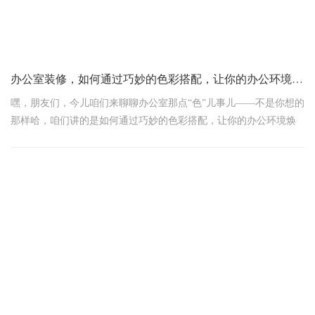
友、同事有没有推荐的。或者去装修市场实地考察一下，跟不同的
装修公司聊聊，看看他们的专业程度和服务态度。找那种有资质、
口碑好的公司，能省不少心。
和装修公司
办公室装修，如何通过巧妙的色彩搭配，让你的办公环境焕然一新
嘿，朋友们，今儿咱们来聊聊办公室那点“色”儿事儿——不是你想的
那样哈，咱们讲的是如何通过巧妙的色彩搭配，让你的办公环境焕
然一新，工作效率噌噌往上涨！别小看这墙漆、桌布、小摆件的颜
色，它们可是提升工作心情和效率的隐形小能手呢！
开门见山，色彩为啥重要？
想象一下，每天走进办公室，第一眼看到的是冷冰冰的白墙，还是
温馨又不失活力的色彩搭配？心情是不是立马就不一样了？色彩，
它能直接影响我们的情绪和心理状态，进而影响工作效率。所以，
给办公室来场“色彩革命”，绝对是值得的投资！
秘籍一：基础色，稳中求胜