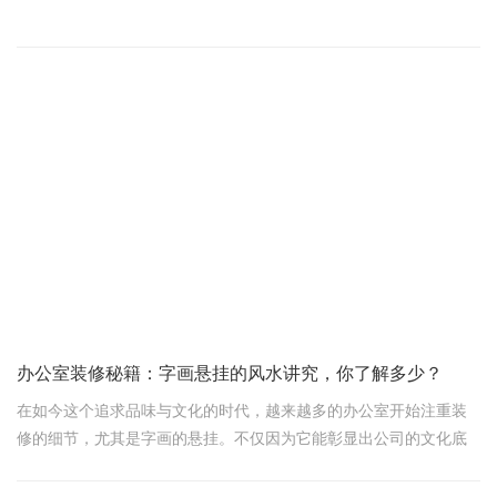
在进行办公室装修这一关键阶段时，营造一个既符合美学又兼
顾风水的环境是每位业主的心愿。若您恰好是位爱宠之人，如何在
装修的同时确保宠物不影响办公室的风水布局，便成了一项需要细
心筹划的任务。
首要之务，若风水学说是您考虑的重要因素，建议在装修规划
初期便咨询专业的风水顾问。通过结合办公室的朝向、空间布局以
及您的个人命理信息，风水师能为您提供针对性的建议，比如哪些
种类的宠物更适合您的办公环境，以及它们的入驻时机和方式。
对于已有宠物的家庭
办公室装修秘籍：字画悬挂的风水讲究，你了解多少？
在如今这个追求品味与文化的时代，越来越多的办公室开始注重装
修的细节，尤其是字画的悬挂。不仅因为它能彰显出公司的文化底
蕴，还因为它在风水学上也有着不可忽视的作用。那么，办公室里
挂字画在风水上要注意什么呢？今天，我们就来聊聊这个话题。