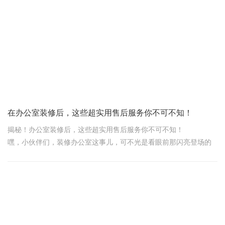
当您发现办公室的墙面出现裂缝，或者地板有翘起的情况，一
个电话打给装修公司，他们能立刻说“好的，我们马上安排人过去看
看”，这感觉是不是超棒?快速响应的售后，就是要在您提出问题的第
一时间做出反应，让您知道您的问题被重视了。
比如说，您在上班的时候突然
在办公室装修后，这些超实用售后服务你不可不知！
揭秘！办公室装修后，这些超实用售后服务你不可不知！
嘿，小伙伴们，装修办公室这事儿，可不光是看眼前那闪亮登场的
一刻哦！装修后的售后服务，那可是直接关系到咱们日后工作舒适
度与效率的“隐形守护者”。今天，领企上海办公室装修公司就来聊聊
那些装修后不得不知的售后服务小秘密，让你的办公室生活从此无
忧无虑！
一、装修质量，保修无忧