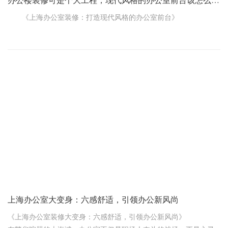
办公楼装修可是个大工程，现代风格的办公室前台该怎么打造
《上海办公室装修：打造现代风格的办公室前台》
在上海，办公楼装修可是个大工程，而办公室前台作为公司
的“门面担当”，其装修风格至关重要。今天咱们就来聊聊现代风格的
办公室前台该怎么打造。
现代风格的办公室前台，讲究的就是简洁、大气、有科技感。
一进门，就能让人眼前一亮，感受到公司的专业与活力。
从整体布局来说，要避免过于复杂和繁琐的设计。空间要开
阔，不能让人觉得局促。可以选择一个简洁大方的前台桌，线条流
畅，材质上乘，比如光滑的大理石台面或者质感十足的金属桌面，
都能瞬间提升档次。
上海办公室大变身：六感舒适，引领办公新风尚
《上海办公室装修大变身：六感舒适，引领办公新风尚》