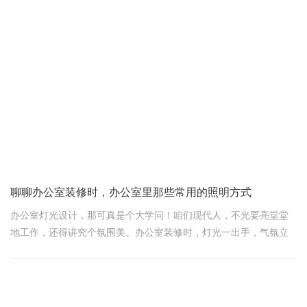
一、字画高度要适中
你知道吗？字画挂得太高或太低都会影响办公室的风水。一般来
说，字画应挂在离地面1.5米至2米的位置。这样既能保持视觉平衡，
又能展示出字画的韵味。想象一下，如果字画挂得太高，每次都要
抬头仰望，是不是感觉有些压抑？而如果挂得太低，又容易让人产
生压迫感。
聊聊办公室装修时，办公室里那些常用的照明方式
办公室灯光设计，那可真是个大学问！咱们现代人，不光要亮堂堂
地工作，还得讲究个氛围美。办公室装修时，灯光一出手，气氛立
马就不一样。今天，咱们就来聊聊办公室里那些常用的照明方式，
保证让你一听就懂，一用就灵！
一、五种照明大法，点亮你的办公室