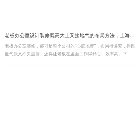
老板办公室设计装修既高大上又接地气的布局方法，上海领企设计分享
老板办公室装修，那可是整个公司的“心脏地带”，布局得讲究，得既
显气派又不失温馨，还得让老板在里面工作得舒心、效率高。下
面，领企上海办公室设计公司聊聊怎么给老板办公室整一个既高大
上又接地气的布局，保证让您听着就觉得这办公室得劲儿！
一进门，眼前一亮
首先啊，进门那一刻得让人眼前一亮。别搞得太复杂，简约而不失
格调最好。可以在门口放个小巧精致的玄关柜，上面摆点绿植或者
小摆件，既显得有生机，又能给来访者留个好印象。灯光得调得恰
到好处，柔和不刺眼，一进门就感觉温暖如家，但又不失商务氛
围。