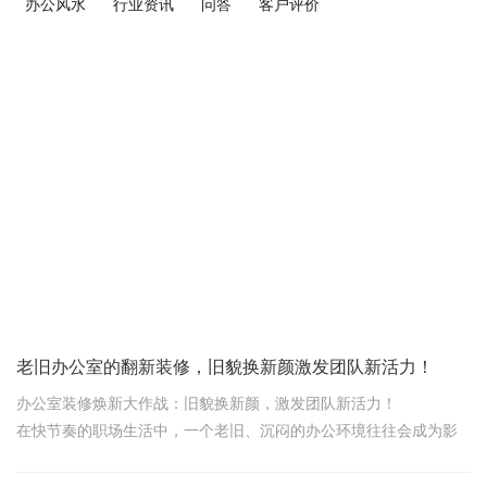
办公风水
行业资讯
问答
客户评价
老旧办公室的翻新装修，旧貌换新颜激发团队新活力！
办公室装修焕新大作战：旧貌换新颜，激发团队新活力！
在快节奏的职场生活中，一个老旧、沉闷的办公环境往往会成为影
响工作效率和团队士气的隐形杀手。别担心，今天咱们就来一场“办
公室焕新大作战”，用几招简单实用的方法，让那些泛黄脱皮的墙