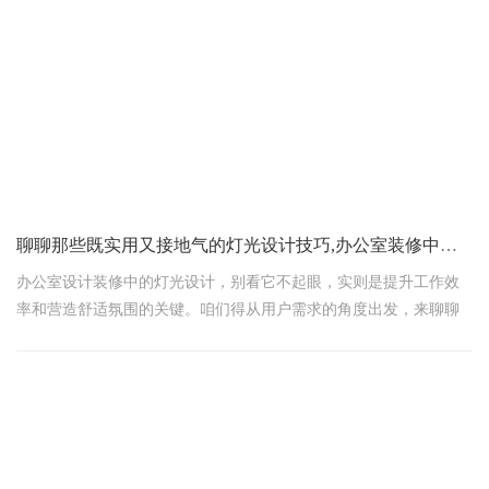
直接照明：简单粗暴，就是光直接照到你要照亮的地方，就像太阳
直射大地一样，亮度杠杠的，特别适合需要高亮度的工作区，比如
前台接待区或者经理办公室。
半直接照明：这是温柔派，大部分光直接照，小部分光反射后再来
一波。想象一下，那种半遮半掩的台灯或吊灯，光线柔和不刺眼
聊聊那些既实用又接地气的灯光设计技巧,办公室装修中的灯光设计
办公室设计装修中的灯光设计，别看它不起眼，实则是提升工作效
率和营造舒适氛围的关键。咱们得从用户需求的角度出发，来聊聊
那些既实用又接地气的灯光设计技巧。
1. 自然光与人工照明相结合
首先，得想办法让自然光尽可能多地照进办公室。毕竟，人眼最适
应的还是自然光。设计时可以考虑大窗户、透光好的窗帘，让阳光
温柔地洒进每个角落。当然，白天阳光充足，但到了晚上或阴雨