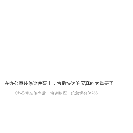
道保险，让您安心又放心。
想象一下，您的办公室刚刚装修好，投入使用没几天，突然发
现墙面的油漆有点剥落，或者照明灯具出了故障。这时候，如果有
一支专业的售后团队迅速响应，第一时间赶到现场解决问题，那该
多好。在上海的办公室装修领域，这样的专业售后团队就能为您做
到。
专业的售后团队，成员都具备丰富的装修知识和技能。
在办公室装修这件事上，售后快速响应真的太重要了
《办公室装修售后：快速响应，给您满分体验》
您想想，办公室好不容易装修好了，满心欢喜地投入使用，结
果没几天这儿出问题、那儿有毛病，联系装修公司却半天得不到回
应，这得多闹心!所以啊，在办公室装修这件事上，售后快速响应真
的太重要了。