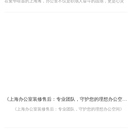
在繁华喧嚣的上海滩，办公室不仅是职场人奋斗的战场，更是心灵
栖息的温馨港湾。如今，一场“舒适革命”正悄然兴起，将传统的办公
空间彻底改造成集视觉享受、听觉宁静、嗅觉清新、触觉舒适、味
觉愉悦及心理满足于一体的六感舒适办公新领地。
视觉盛宴，点亮灵感之光
踏入这精心设计的办公室，首先映入眼帘的是一场视觉的盛宴。色
彩搭配如同艺术大师的精心调配，既不过分张扬，也不失活力与生
机。柔和而明亮的灯光设计，如同晨曦初照，既满足了高效办公的
照明需求，又营造出一种温馨
《上海办公室装修售后：专业团队，守护您的理想办公空间》
《上海办公室装修售后：专业团队，守护您的理想办公空间》
在上海，办公室装修可是一件大事。装修完了，后续的售后服
务同样关键。有一个专业的售后团队，就像给您的办公环境上了一