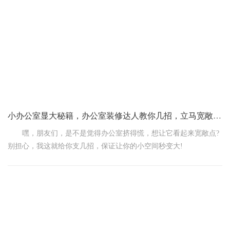
其道。但随着时间的推移，这些优势似乎也变得不那么突出了。在
办公室这样的环境中，瓷砖缝隙里积累的灰尘和细碎物，不仅影响
美观，更可能藏污纳垢，给清洁工作带来不小的挑战。
再来说说铺瓷砖的繁琐过程。上海办公室的装修讲究效率与
小办公室显大秘籍，办公室装修达人教你几招，立马宽敞又明亮！
嘿，朋友们，是不是觉得办公室挤得慌，想让它看起来宽敞点?
别担心，我这就给你支几招，保证让你的小空间秒变大!
首先，装修得简单点儿，别整太复杂。那些花里胡哨的装饰
品，能少放就少放，不然办公室看着跟杂货铺似的。挑点颜色柔和
的墙面和天花板，统一色调，看起来就清爽多了。记住，颜色别超
过三种，多了就乱套了。