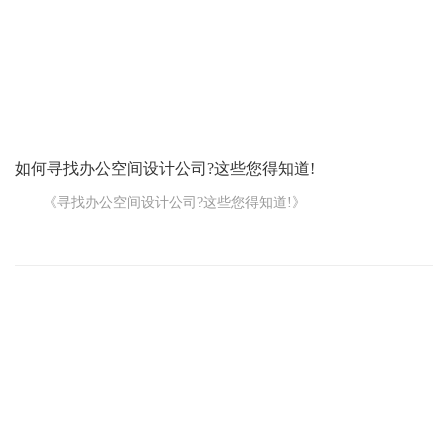
天，人工照明就得顶上。这时候，选择那些能模拟自然光的灯具就
显得尤为重要了。
2. 分区照明，各取所需
如何寻找办公空间设计公司?这些您得知道!
《寻找办公空间设计公司?这些您得知道!》
当您打算打造一个理想的办公空间时，首先想到的可能就是找
一家靠谱的办公空间设计公司。但这市场上的选择可不少，到底有
哪些值得考虑的呢?
首先，有一些在行业内颇具知名度的大型设计公司。它们通常
拥有丰富的经验和专业的团队，能够承接各种规模和类型的办公空
间设计项目。这些公司的设计师往往具备较高的专业素养，能够提
供从空间规划、风格设计到材料选择等全方位的服务。而且，由于