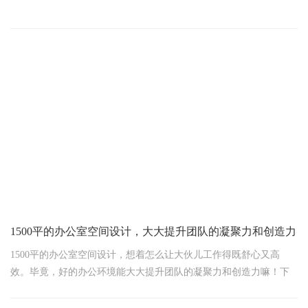
嘿，小伙伴们，说起办公空间装修，那可真是个大学问！毕竟，咱
们每天大部分时间都得在这里奋斗，环境好不好，直接影响心情和
效率嘛。今天，咱们就来聊聊怎么给办公室来个“颜值大变身”，让它
既符合公司调性，又能让员工们爱不释手。
一、简约不简单，实用才是王道
对于初创公司或者预算有限的小伙伴，简约风绝对是首选。它不求
华丽，但求实用与舒适并存。想想看，宽敞明亮的办公区，没有多
余的装饰，只保留最基本的办公家具，是不是感觉整个人都清爽了
许多？而且，这种风格还特别耐看
1500平的办公室空间设计，大大提升团队的凝聚力和创造力
1500平的办公室空间设计，想着怎么让大伙儿工作得既舒心又高
效。毕竟，好的办公环境能大大提升团队的凝聚力和创造力嘛！下
面，我就给您唠唠这其中的几个关键点。