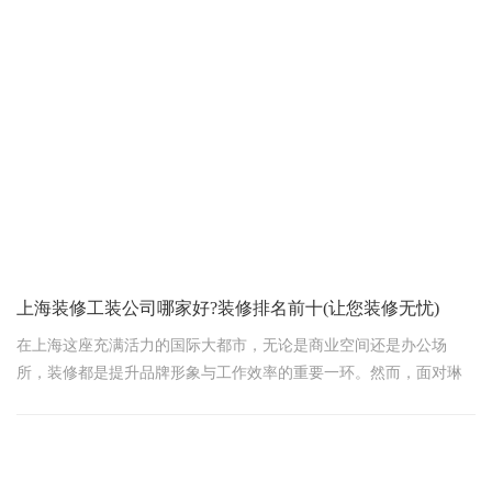
一、采光通风，自然为上
首先啊，得让阳光和新鲜空气成为办公室的好朋友。大面积的窗户
设计不可少，既能让室内亮堂堂的，减少电灯使用，节能减排，又
能让员工们享受自然的温暖，心情好，思路自然就开阔了。别忘了
设置合理的通风系统，保证空气流通，远离“闷葫芦”办公室。
二、布局灵活，适应多变
上海装修工装公司哪家好?装修排名前十(让您装修无忧)
在上海这座充满活力的国际大都市，无论是商业空间还是办公场
所，装修都是提升品牌形象与工作效率的重要一环。然而，面对琳
琅满目的装修工装公司，如何挑选出既专业又靠谱的合作伙伴，成
了不少业主心中的难题。今天，我们就来一场深度剖析，为您揭秘
上海办公室装修界的十大明星企业，助您轻松找到心仪之选！