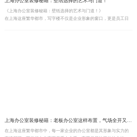
上海办公室装修秘籍：壁纸选择的艺术与门道！
《上海办公室装修秘籍：壁纸选择的艺术与门道！》
在上海这座繁华都市，写字楼不仅是企业形象的窗口，更是员工日
常奋斗的阵地。当您着手规划上海写字楼的装修时，壁纸的选择无
疑是一大重头戏。它不仅能瞬间提升办公空间的格调，还能在一定
程度上影响工作氛围与效率。今天，我们就来聊聊，在上海写字楼
装修中，如何选择那一抹恰到好处的壁纸，让办公室焕发新生！
一、材质甄选：环保与耐用并重
走进建材市场，琳琅满目的壁纸让人眼花缭乱。但请记住，对于上
海这样气候湿润的城市，壁纸的材质选择尤为关键。纸质壁纸虽环
保透气，却不够耐
上海办公室装修秘籍：老板办公室这样布置，气场全开又高效！
在上海这座繁华都市中，每一家企业的办公室都是其形象与实力的