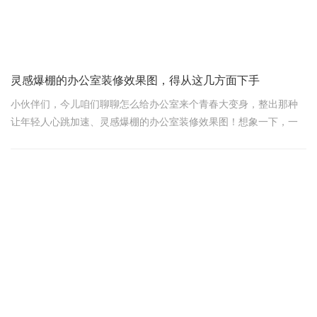
该咋安排。这些都琢磨透了，咱们就能定下装修计划，心里有个底
儿。
灵感爆棚的办公室装修效果图，得从这几方面下手
小伙伴们，今儿咱们聊聊怎么给办公室来个青春大变身，整出那种
让年轻人心跳加速、灵感爆棚的办公室装修效果图！想象一下，一
推开门，哇塞，那氛围，简直就是创意与活力的海洋，让人瞬间精
神抖擞，工作起来都带风！
首先，咱们得明确一点：年轻人爱啥？当然是色彩鲜艳、布局开
放、还有那么一点点不拘一格的个性化空间啦！所以，咱们的设计
得从这几方面下手。
色彩搭配，要的就是那股子鲜活劲儿！ 告别沉闷的灰白黑，大胆用
上马卡龙色系吧！比如，墙面可以是温柔的薄荷绿或是清新的天空
蓝，再搭配上一些活力橙或热情红的软装点缀，整个