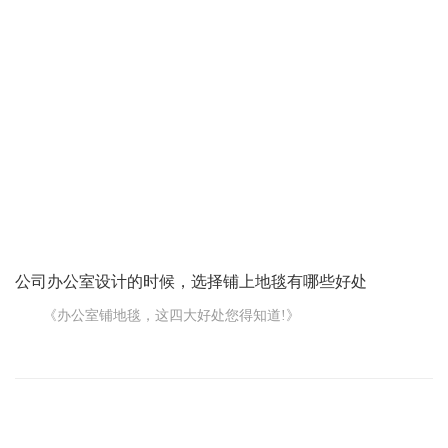
首先，您得明确自己的需求。想想为啥要修改，是空间布局不
合理，还是功能分区不清晰?比如说，您觉得员工办公区太拥挤，或
者会议室太小不够用，那这就是您要重点解决的问题。
然后，和设计师沟通特别重要。别自己闷头想，得把您的想法
清楚地告诉设计师。而且要听听设计师的建议，毕竟人家是专业
的。比如说，您想把某个区域扩大，设计师可能会提醒您这样会影
响到其他区域的通
公司办公室设计的时候，选择铺上地毯有哪些好处
《办公室铺地毯，这四大好处您得知道!》
在公司办公室设计，特别是上海办公室装饰的时候，很多人会
选择铺上地毯。您可别小瞧这地毯，它可有不少实实在在的好处呢!
第一个好处，降噪吸音。办公室里人来人往，脚步声、椅子挪