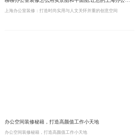
聊聊办公室装修怎么用实景图和平面图,让您的上海办公室焕然一新
上海办公室装修：打造时尚实用与人文关怀并重的创意空间
在上海这座繁华都市的心脏地带，办公室不仅是企业运营的基地，
更是展现企业文化与员工风貌的窗口。一个精心设计的办公室，能
够激发团队的创造力，提升工作效率，同时为员工营造一个既专业
又不失温馨的工作环境。今天，我们就来深入探讨如何通过实景
图、平面图的巧妙运用，以及一系列贴心的小建议，让您的上海办
公室装修项目成为一次成功的转型之旅。
一、实景图：梦想与现实的桥梁
办公空间装修秘籍，打造高颜值工作小天地
办公空间装修秘籍，打造高颜值工作小天地