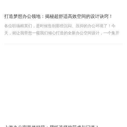
打造梦想办公领地：揭秘超舒适高效空间的设计诀窍！
各位职场精英们，是时候告别那些沉闷、压抑的办公环境了！今
天，就让我带您一窥我们倾心打造的全新办公空间设计，一个集开
阔明亮、高效沟通、极致舒适于一体的梦想工作领地。
一踏入，即享心灵洗礼
想象一下，清晨的第一缕阳光透过玻璃窗，温柔地洒在宽敞明亮的
入口大厅。这不仅仅是一个入口，它是您每日工作动力的起点。我
们精心设计的开放式布局，让自然光充分渗透每一个角落，瞬间驱
散您心中的阴霾，迎接元气满满的一天。
布局智慧，沟通无界