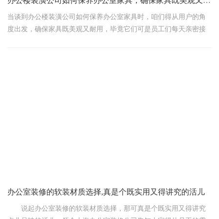
办公楼装潢公司如何保养办公室家具，确保家具既美观又耐用
当谈到办公楼装潢公司如何保养办公室家具时，咱们得从用户的角
度出发，确保家具既美观又耐用，毕竟它们可是员工们每天亲密接
触的小伙伴呢！下面，领企上海办公室装修公司给大家支几招，保
证实用又接地气。
一、日常清洁不可少
首先，日常清洁是保养家具的第一步。咱们得定期用干净的软布或
羽毛掸子拂去家具表面的灰尘，特别是那些藏在沟槽、孔洞里的“小
淘气”。对于布艺沙发和椅子，更是要勤快些，用吸尘器或软毛刷轻
轻打理，防止灰尘积累影响美观和舒适度。
二、针对不同材质，保养有妙招
办公室装修的软装材质选择,真是个既实用又得讲究的活儿
说起办公室装修的软装材质选择，那可真是个既实用又得讲究