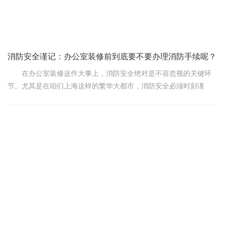
上海装饰
消防安全谨记：办公室装修前到底要不要办理消防手续呢？
在办公室装修这件大事上，消防安全绝对是不容忽视的关键环
节。尤其是在咱们上海这样的繁华大都市，消防安全必须时刻谨
记。那么，办公室装修前到底要不要办理消防手续呢?答案毫无疑
问：肯定要!
为啥这么坚决呢?您想想，办公室里各种电器设备繁多，文件资
料堆积如山，要是因为装修不合理引发了火灾，那后果简直无法想
象。所以，提前办好消防手续，就等于给咱们的办公室加上了一
把“安全锁”。
具体来讲，办公室装修前的消防手续主要涵盖消防报审和消防
验收这两个步骤。报审的时候，您得准备好一系列材料，像是装修
设计图