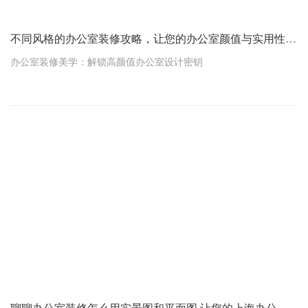
不同风格的办公室装修攻略，让您的办公室颜值与实用性并存
办公室装修美学：解锁高颜值办公室设计密钥
在商业丛林中，办公空间的装修风格不仅是视觉上的享受，更是企
业文化与实力的直接展现。一个精心设计的办公环境，不仅能激发
员工的创造力与归属感，还能在无形中提升企业形象，吸引并留住
顶尖人才。本文将带您深入探索不同风格的办公空间装修攻略，让
您的办公室颜值与实用性并存。