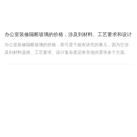
但也别太大，浪费办公室的空间。要根据公司的人数和使用频率来
规划。
办公室装修隔断玻璃的价格，涉及到材料、工艺要求和设计
办公室装修隔断玻璃的价格，那可是个挺有讲究的事儿，因为它涉
及到材料选择、工艺要求、设计复杂度还有市场供需等多个方面。
咱们得从用户的角度出发，给您说说这价格到底咋定的。
一、材料是基础，品质决定价格
首先，玻璃隔断的材质那可是价格的基础。市场上常见的玻璃隔断
材料有普通玻璃、钢化玻璃、夹胶玻璃等，还有更高端的防火玻
璃、调光玻璃等。咱们以最常用的钢化玻璃为例，它强度高、安全
性好，自然价格就比普通玻璃要高一些。一般来说，普通钢化玻璃
隔断的价格在每平方米200元到400元之间不等，具体还得看玻璃的
厚度和品质