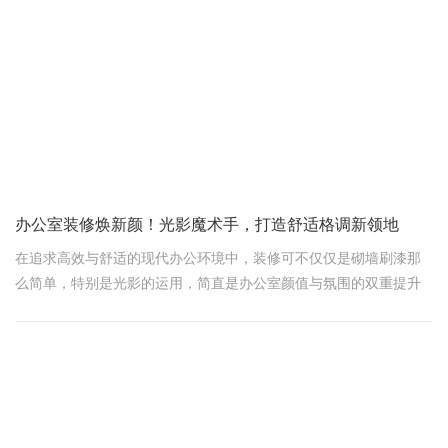
1. 绿意盎然，生态办公新风尚
想要逃离钢筋水泥的压抑？办公室绿化是关键！几盆精心挑选的绿
植，不仅能净化空气，还能为单调的办公环境增添一抹生机。想象
一下，忙碌之余抬头便是满眼绿意，是不是心情都跟着舒畅起来？
绿植的选择也很有讲究，既要符合办公室的整体风格，又要
办公室装修焕新颜！光影魔术手，打造舒适格调新领地
在追求高效与舒适的现代办公环境中，装修可不仅仅是砌墙刷漆那
么简单，特别是光影的运用，简直是办公室颜值与氛围的双重提升
器！不信？领企上海办公室装修公司就来聊聊这光影要素如何在办
公室中大显身手，让你的工作空间秒变“网红打卡地”。
光，点亮灵感之光
想象一下，清晨的第一缕阳光透过宽大的窗户，温柔地洒在你的办
公桌上，是不是感觉整个人都精神了许多？没错，自然光是办公室