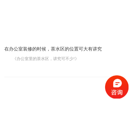
的最佳拍档，它能有效提升室内亮度，还能带来好心情。但如果天
公不作美，或是办公区域远离窗户，那人工照明就得大显身手了。
记住，灯光不仅要亮，更要柔
在办公室装修的时候，茶水区的位置可大有讲究
《办公室里的茶水区，讲究可不少!》
在办公室装修的时候，可别小瞧了这茶水区，这里面的讲究多
着呢!
首先是位置。茶水区得放在大家都方便去的地方，不能太偏。
比如说，靠近办公区或者休息区，这样大家在工作间隙想喝点水、
泡个茶，不用跑老远，节省时间又省力。
空间大小也得合适。不能太小，不然连个水壶、杯子都放不下;