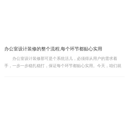
办公室设计装修的整个流程,每个环节都贴心实用
办公室设计装修那可是个系统活儿，必须得从用户的需求着
手，一步一步稳扎稳打，保证每个环节都贴心实用。今天，咱们就
好好唠唠这办公室装修的整个流程。
第一步：弄明白需求，确定目标
首先，您得好好琢磨琢磨这办公室装修完得是个啥样。是想要
那种现代简约风格，好提高工作效率?还是喜欢温馨的家居风格，让
员工工作起来更惬意?把这些想清楚后，再跟老板、同事们唠唠，瞧
瞧大家喜欢啥样的风格，有啥特殊的功能需求，像会议室、休息区