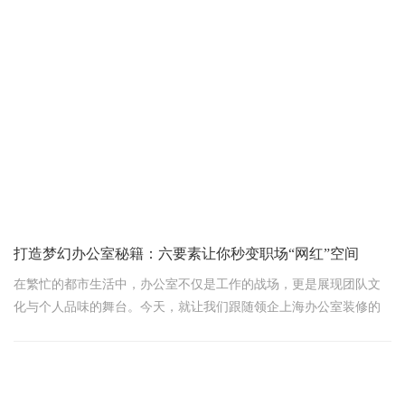
与材质选择，就像是办公空间的“隐形魔术师”，悄悄地在无形中塑造
着空间的氛围与格调。今天，领企上海办公室装修公司就来聊聊如
何从“顶”开始，为你的办公室增添无限魅力！
一、天花板造型：创意无限，空间活起来
1. 平顶也出彩 别小看平平无奇的平顶，通过灯光设计、色彩搭配或
打造梦幻办公室秘籍：六要素让你秒变职场“网红”空间
在繁忙的都市生活中，办公室不仅是工作的战场，更是展现团队文
化与个人品味的舞台。今天，就让我们跟随领企上海办公室装修的
资深设计师，揭秘办公室装修的六大黄金法则，让你轻松打造出让
同事羡慕、客户赞叹的梦幻办公空间，瞬间成为别人口中的“网红”办
公室！