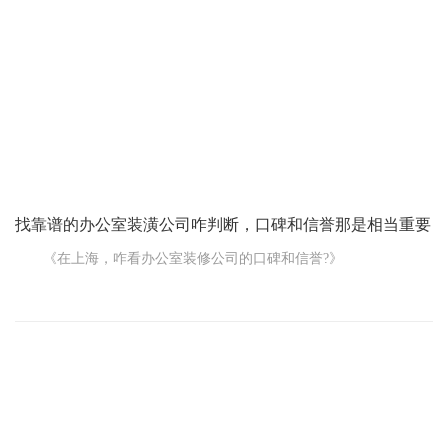
找靠谱的办公室装潢公司咋判断，口碑和信誉那是相当重要
《在上海，咋看办公室装修公司的口碑和信誉?》
在上海，要找一家靠谱的办公室装潢公司可不容易，判断一家
公司的口碑和信誉那是相当重要。那到底咋判断呢?
首先，咱得听听别人咋说。可以问问身边的朋友、同事，有没
有找过办公室装修公司的，要是有，听听他们的经验和推荐。或者
在网上搜搜，看看大家对这家公司的评价。不过网上的评价也得仔