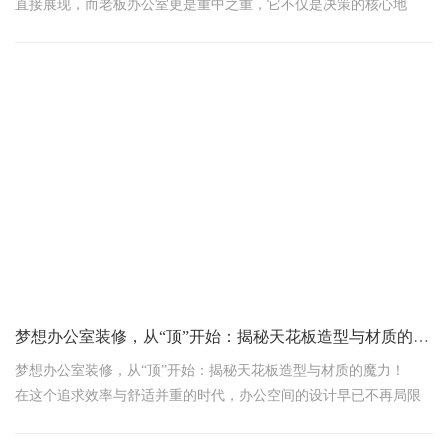
直接展现，而老板办公室更是重中之重，它不仅是决策的核心地
带，也是企业文化与品味的缩影。那么，如何在上海办公室装修设
计中，为老板办公室挑选合适的装饰与布局，既彰显个人风格，又
能提升工作效率与整体氛围呢？今天，我们就来揭秘几个实用又吸
睛的布置小妙招！
1. 色彩搭配：沉稳而不失活力
在上海这座快节奏的城市里，老板办公室的色彩选择应倾向于沉稳
色系，如深蓝、灰色或米白色，这些颜色能营造出一种专业、沉稳
的氛围，有助于冷静思考。同时，可以巧妙融入一抹亮
梦想办公室装修，从“顶”开始：揭秘天花板造型与材质的魔力！
梦想办公室装修，从“顶”开始：揭秘天花板造型与材质的魔力！
在这个追求效率与舒适并重的时代，办公空间的设计早已不再局限
于简单的桌椅摆放。一个充满创意与个性的办公环境，不仅能激发
员工的灵感，还能有效提升工作效率。而在这其中，天花板的造型