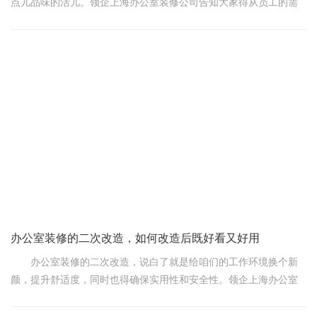
点儿品味的活儿。领企上海办公室装修公司告知大家得从员工的需
求出发，让这办公环境既舒服又有活力，毕竟，好的环境能大大提
升工作效率和心情嘛!
首先，得说说这桌椅板凳，那可是办公室里的“大件儿”。选桌椅
啊，得考虑耐用、舒适和符合人体工学。椅子嘛，最好是带可调节
高度和靠背的那种，这样不管是高个儿还是矮个儿，坐上去都能找
到最合适的姿势，长时间工作也不会腰酸背痛。桌面嘛，现在流行
实木或者环保板材的，既显档次又健康环保，关键是容易打理，脏
了擦一擦就干净
办公室装修的二次改造，如何改造后既好看又好用
办公室装修的二次改造，说白了就是给咱们的工作环境换个新
颜，提升舒适度，同时也得确保实用性和安全性。领企上海办公室
装修公司得注意这么几个问题，保证改造后的办公室既好看又好
用。