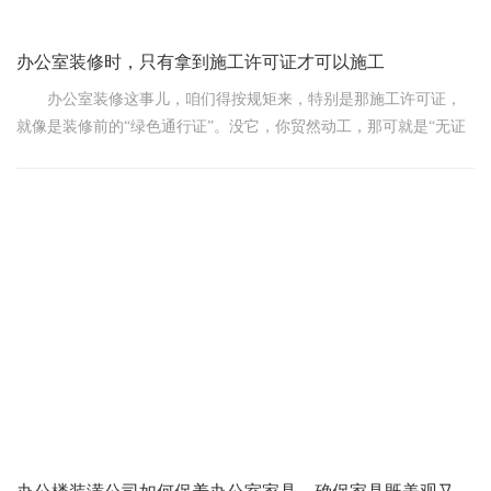
办公室装修时，只有拿到施工许可证才可以施工
办公室装修这事儿，咱们得按规矩来，特别是那施工许可证，
就像是装修前的“绿色通行证”。没它，你贸然动工，那可就是“无证
驾驶”，风险大大的!
想象一下，你正准备把办公室打扮得漂漂亮亮，提升下大家的
工作环境，结果刚拿起锤子，就被告知：“嘿，兄弟，你施工许可证
呢?”这时候，尴尬不尴尬?麻烦不麻烦?