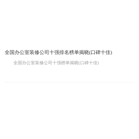
细分辨，有的可能是水军刷的，咱得多看看不同的平台和帖子，综
合判断。
比如说，有个朋友说他找的装修公司活儿干得漂亮，价格也公
道，那这家公司就值得咱多留意留意。
全国办公室装修公司十强排名榜单揭晓(口碑十佳)
全国办公室装修公司十强榜单揭晓(口碑十佳)
办公室不仅是员工拼搏奋斗的场所，更是公司企业发展壮大的
根基。办公室的装修对企业发展意义重大，所以一定要找具备专业
资质且经验丰富的装修公司来操刀。那么，到底哪家办公室装修公
司更好呢?下面小编就为您呈上全国办公室装修公司十强排名，一起
来瞧瞧吧。(以下排名不分先后)
一、全国办公室装修公司十强排名(1)