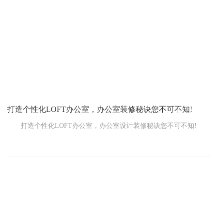
动声，如果地面是硬邦邦的，那声音可不小，会让人觉得烦躁。铺
上地毯就不一样啦，它能吸收这些声音，让办公室安静不少。您想
想，在一个安静的环境里工作，是不是效率都能提高不少?比如说，
在大家集中精力讨论方案的时候，就不会被各种噪音打扰。
打造个性化LOFT办公室，办公室装修秘诀您不可不知!
打造个性化LOFT办公室，办公室设计装修秘诀您不可不知!
当您决定为您的办公室注入LOFT风格时，了解一些关键的装修
要点和步骤至关重要。
首先，让我们谈谈装修要点：