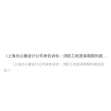
当您觉得装修费用预算需要调整的时候，得先自己好好琢磨琢
磨为啥要调。是因为设计方案变了，多了些新的需求?还是材料价格
涨了，或者施工过程中发现了一些之前没预料到的问题?把原因理清
楚，心里有个底。
然后，赶紧和负责装修的项目经理或者设计师沟通。把您觉得
要调整预算的想法和原因跟他们说一说。他们会根据您说的情况
《上海办公楼设计公司来告诉你：消防工程质保期限到底该多长?》
《上海办公楼设计公司来告诉你：消防工程质保期限到底该多
长?》
咱在上海弄个办公楼，这消防工程可是重中之重啊!可这消防工
程的质保期限到底该多长呢?这可把好多人都给弄迷糊了。今天就让
上海的办公楼设计公司来给咱说道说道。
首先咱得明白，消防工程质保期限可不是随便定的，这得根据