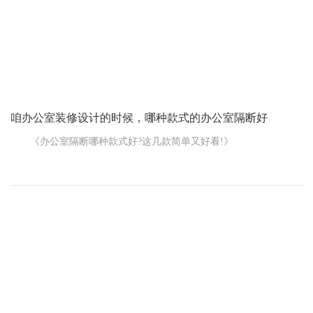
1. 把空间布局整明白
咱办公室装修设计的时候，哪种款式的办公室隔断好
《办公室隔断哪种款式好?这几款简单又好看!》
咱办公室装修设计的时候，隔断可太重要了，它不仅能划分空
间，还能影响整个办公室的美观和实用性。那到底哪种款式的办公
室隔断好呢?今天就来跟您唠唠。
先说玻璃隔断，这可是不少公司办公室设计的心头好。透明的
玻璃让空间显得开阔通透，不会有那种被隔开的压抑感。而且采光
好，能让办公室里亮堂堂的。要是觉得太透明没有隐私，可以选择
磨砂玻璃或者贴一层单向透视膜，既能保证光线，又能有一定的私