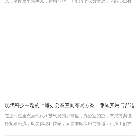
竟，装修是个大事儿，费用不菲，了解清楚收费情况，才能心里有
数，避免超支。下面，咱们就来聊聊上海装饰设计收费的那些事
儿。
一、设计费：创意与经验的体现
设计费是装修的第一步，它关乎到你家的整体风格和居住舒适度。
上海的设计费根据设计师的资历、设计方案的复杂程度以及项目大
小来定。一般来说，如果你想要的是简约风格，设计费可能在每平
米30到50元之间；而如果是豪华或者复杂的设计风格，比如新中
式、欧式古典，设计费就可能上升到每平米100到300元不等。
现代科技主题的上海办公室空间布局方案，兼顾实用与舒适
在上海这座充满现代科技气息的都市里，办公室的空间布局方案也
得紧跟潮流，既要体现科技感，又要兼顾实用与舒适，让员工们在
高效工作的同时，也能感受到家的温馨。下面，咱们就来聊聊一个
以“现代科技”为主题的上海办公室空间布局方案，保证让你一听就