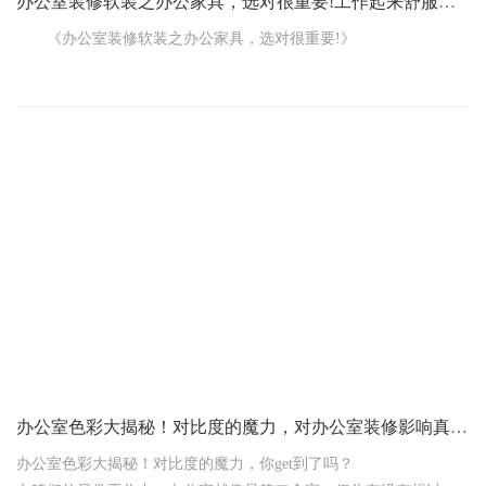
办公室装修软装之办公家具，选对很重要!工作起来舒服又高效
《办公室装修软装之办公家具，选对很重要!》
咱办公室装修的时候，这软装里的办公家具可真是个关键。选
好了，那工作起来舒服又高效;选不好，天天难受，还影响心情。
先说这办公桌。大小得合适，得能放下电脑、文件，还有点活
动空间。材质也有讲究，要是质量不好，用不了多久就坑坑洼洼
的。形状也有说道，长方形的传统实用，L 型的能多放点东西，圆形
的适合交流讨论。
办公椅更不能马虎。得符合人体工程学，能支撑腰背，坐久了
不会腰酸背痛。轮子得顺滑，方便移动。扶手也要舒适，高度能调
节就更好了。
办公室色彩大揭秘！对比度的魔力，对办公室装修影响真不小!
办公室色彩大揭秘！对比度的魔力，你get到了吗？