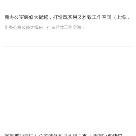
新办公室装修大揭秘，打造既实用又雅致工作空间（上海办公室装修设计）
新办公室装修大揭秘，打造雅致工作空间！
嘿，各位职场小伙伴们，你们知道吗？咱们每天埋头苦干的地方
——办公室，其实也能变得既实用又雅致哦！今天，小编就来跟大
家聊聊新办公室怎么装修，让咱们的工作环境焕然一新！
一、木饰油漆，细节决定成败
想要办公室看起来高大上又不失温馨？木饰油漆可是关键！记得检
查这几点：
颜色得均匀，亮堂堂的，不能有泪痕、厚薄不均或者起泡。
油漆边界得直溜溜的，别油出界，看着多别扭。