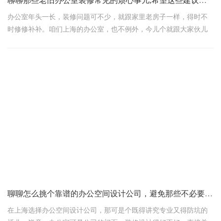
聊聊那些老旧办公室装修常见的烦心事儿,希望这些建议能帮到大家
办公室年头一长，装修问题可不少，就跟家里老房子一样，得时不
时修修补补。咱们上海的办公室，也不例外，今儿个就跟大家伙儿
聊聊那些老旧办公室装修常见的烦心事儿，还有怎么对付它们！
老旧办公室装修的那些糟心事
吊顶开裂，像张“蜘蛛网”
你说这吊顶，好好的怎么就裂了呢？多半是因为年头久了，热胀冷
缩加上偶尔的“小震动”，它就开始“闹脾气”了。特别是那些老材料，
到了寿命就该退休了，不是它们质量不行，是时间不留情啊！
墙面脱皮，跟剥了壳的鸡蛋似的
聊聊怎么挑个靠谱的办公空间设计公司，避免那些不必要的坑
在上海选择办公空间设计公司，那可是个既得讲究专业又得防坑的