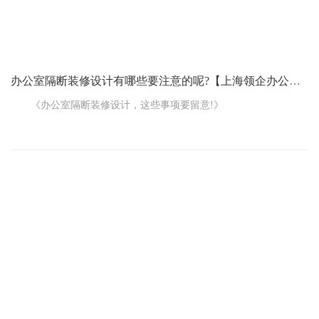
吸尘器，这样才能吸得干净。
办公室隔断装修设计有哪些要注意的呢?【上海领企办公室装修公司】
《办公室隔断装修设计，这些事项要留意!》
办公室装修设计的好坏直接影响着公司的形象，也关系着员工
工作的积极性。如今办公室大多是开放式的，主要靠办公室隔断来
划分空间。那么，办公室隔断装修设计有哪些要注意的呢?
一、怎样做好办公室隔断装修设计