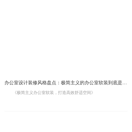
首先，得考虑整体的风格。要是您的公司走的是那种严谨专业
的路线，色彩就不能太花哨。可以以中性色为主，比如灰色、白
色、黑色，显得稳重、大气。要是公司是创意型的，那色彩就可以
大胆活泼一些，像蓝色、绿色、橙色，能激发大家的创造力。
再来说说主色调。一般办公室会选一个主色调，然后搭配一些
辅助色。比如说，主色调选白色，那辅助色可以是浅木
办公室设计装修风格盘点：极简主义的办公室软装到底是啥样的
《极简主义办公室软装，打造高效舒适空间》
如今，越来越多的人喜欢极简主义的办公室设计装修风格，特
别是在软装方面。那极简主义的办公室软装到底是啥样的，又有啥
好处呢?今天咱们就来好好聊聊。