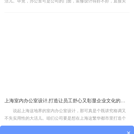
活儿。毕竟，办公室可是公司的门面，装修设计得好不好，直接关
系到员工的心情和公司的形象。那么，来聊聊怎么挑个靠谱的设计
公司，避免那些不必要的坑。
一、先看专业度，经验说话
首先，得看看这设计公司够不够专业，有没有丰富的经验。咱们可
以上网查查他们的官网，瞅瞅他们的案例库，看看他们有没有做过
类似咱们公司规模和需求的项目。那些案例多、口碑好的公司，往
往经验更丰富，更懂得怎么满足咱们的需求。
二、设计理念得对味
上海室内办公室设计,打造让员工舒心又彰显企业文化的高端办公空间
说起上海这地界的室内办公室设计，那可真是个既讲究格调又
不失实用性的大活儿。咱们公司要是想在上海这繁华都市里打造个
既让员工舒心又能彰显企业文化的高端办公空间，那可得好好盘算
×
盘算，特别是那报价费用，得精打细算不是?