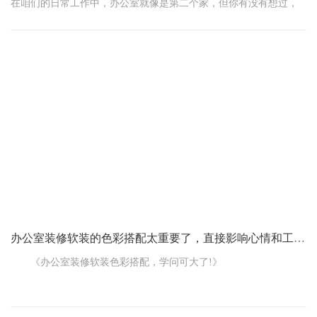
在咱们的日常工作中，办公室就像是第二个家，但你有没有想过，
那些看似不起眼的色彩搭配，其实正悄悄影响着我们的心情和工作
效率？没错，色彩对比度，这个听起来有点专业的词儿，对办公室
装修来说，可是个不容忽视的大角色！
一、强对比色，小心“亮瞎眼”！
想象一下，走进一间办公室，红墙绿毯，黄灯紫椅，那画面是不是
太“酸爽”了点？这种高饱和度的色彩碰撞，就像是吃了顿重口味大
餐，初尝新鲜，但久了就会觉得腻味，甚至反胃。眼睛也是一样，
长时间面对这种强烈的色彩对比，不
办公室装修软装的色彩搭配太重要了，直接影响心情和工作效率
《办公室装修软装色彩搭配，学问可大了!》
咱每天在办公室里待的时间可不短，所以办公室装修软装的色
彩搭配可太重要了，这直接影响着咱们的心情和工作效率。