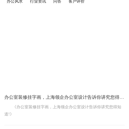
办公风水
行业资讯
问答
客户评价
办公室装修挂字画，上海领企办公室设计告诉你讲究您得知道!
《办公室装修挂字画，上海领企办公室设计告诉你讲究您得知
道!》
咱办公室装修的时候，想挂几幅字画点缀点缀，这可不能随便