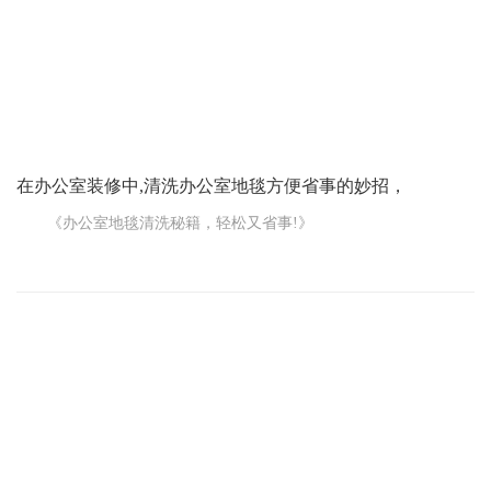
好多因素来考虑。比如说，使用的材料质量怎么样，施工工艺好不
好，还有后期的维护管理到不到位等等。
消防工程的质保期限在一到两年是比较常见的。在这期间，如
果消防设备出现了质量问题，施工单位就得负责免费维修或者更
在办公室装修中,清洗办公室地毯方便省事的妙招，
《办公室地毯清洗秘籍，轻松又省事!》
在办公室装修中，地毯能给咱们的办公环境增添一份舒适和温
馨。但地毯用久了，难免会变脏，清洗起来可真是个让人头疼的事
儿。不过别担心，今天我就来给您分享几个清洗办公室地毯方便省
事的妙招。
首先，如果地毯上只是有一些灰尘和小杂物，那用吸尘器就是
最简单有效的方法。每天下班的时候，花上几分钟用吸尘器把地毯
吸一遍，就能把表面的灰尘和碎屑吸走。记得要选择功率大一点的