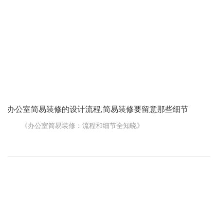
对于咱上班的人来说，办公室那就是第二个家，一天大部分时
间都在这儿度过。所以一个好的软装环境，能让咱工作起来更舒
心、更高效。
极简主义的办公室软装，首先给人的感觉就是干净、整洁。没
有那些乱七八糟的东西，一切都简单明了。比如说，家具的选择
上，不会有过多复杂的造型和装饰，一张线条简洁的办公桌，一
办公室简易装修的设计流程,简易装修要留意那些细节
《办公室简易装修：流程和细节全知晓》
办公室就是上班干活的地儿，说白了就是工作的地方。办公室
装修跟家装差别大了去了。办公室装修装的东西不多，更得考虑实
用和好看。下面，我来跟大伙讲讲办公室简易装修的设计流程和要
留意的细节。
一、办公室简易装修设计