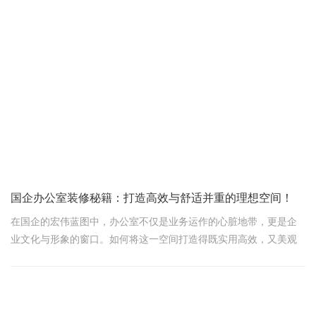
懂，一用就爱上。
开门见“科技”
一走进办公室，首先映入眼帘的就是那充满未来感的接待区。墙上
挂着的大屏幕，实时显示着公司的最新动态和业绩数据，让人一进
门就能感受到公司的活力与实力。接待台则设计成流线型，搭配智
能触控面板，无论是访客登记还是信息查询，都能一键搞定，省时
又
国企办公室装修秘籍：打造高效与舒适并重的理想空间！
在国企的宏伟蓝图中，办公室不仅是业务运作的心脏地带，更是企
业文化与形象的窗口。如何将这一空间打造得既实用高效，又美观
舒适，成为了每位企业决策者关注的焦点。今天，我们就来揭秘国
企办公室装修设计的六大黄金法则，助您轻松驾驭这场“空间艺术”的
盛宴。