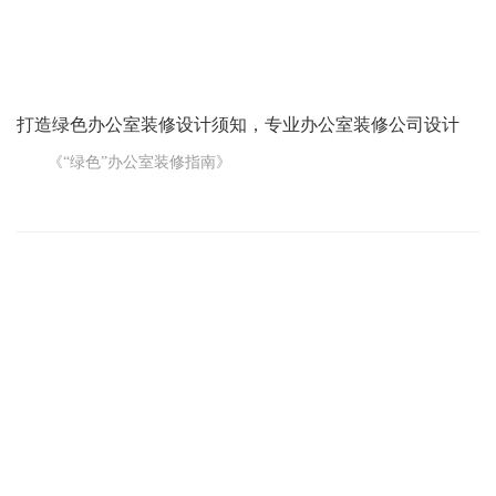
密性。
还有木质隔断，给人一种温暖、自然的感觉。可以做成镂
打造绿色办公室装修设计须知，专业办公室装修公司设计
《“绿色”办公室装修指南》
对于上班的人来讲，办公室差不多能算咱第二个“家”，因为在办
公室待的时间比在家还长，每周起码 40 个小时，要是赶上加班，那
每天除了下班那点时间，几乎都在办公室过。
所以办公室的装修设计跟每个员工都紧密相关，每一个步骤都
特别关键。要是对办公室装修设计的认识不对头，不光会把咱们带
偏，还会影响办公的环境，对咱们的健康也不好。
那到底咋才能做好“绿色”办公室的装修设计呢?