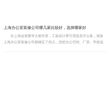
上海办公室装修公司哪几家比较好，选择哪家好
在上海这座繁华大都市里，工装设计界可谓是高手云集，很多
上海办公室装修公司都铆足了劲儿，想把办公空间、厂房、学校这
些地方装扮得既实用又美观。今天，咱们就来聊聊几家在上海办公
室设计界响当当的“大佬”，他们用专业和创意，为城市添上了一抹亮
丽的风景线。
先说说“上海领企装潢设计”，这家可是老牌子了，2015年就出道
了，手里握着国家级的装修设计和施工资质，那实力可不是盖的。
办公楼、厂房、学校，只要你想得到的工装项目，他们都能给你整
得明明白白，设计新颖，施工靠谱，让人放心。
再瞧瞧“同济装饰”