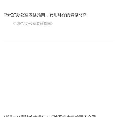
“绿色”办公室装修指南，要用环保的装修材料
《“绿色”办公室装修指南》
对于上班的人来讲，办公室差不多能算咱第二个“家”，因为在办
公室待的时间比在家还长，每周起码 40 个小时，要是赶上加班，那
每天除了下班那点时间，几乎都在办公室过。
所以办公室的装修设计跟每个员工都紧密相关，每一个步骤都
特别关键。要是对办公室装修设计的认识不对头，不光会把咱们带
偏，还会影响办公的环境，对咱们的健康也不好。
那到底咋才能做好“绿色”办公室的装修设计呢?