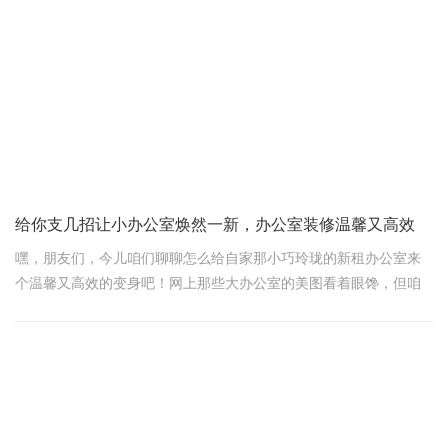
一、实用至上，功能为王
国企办公室装修的第一步，便是精准定位空间功能。从工作区的密
集布局到会议室的私密交流，再到休息区的心灵港湾，每一处都需
精心规划。开放式办公区促进团队协作，而独立的办公隔间则为深
度思考提供庇护。这样的布局，不仅提升了工作效率，也让员工在
繁
给你支几招让小办公室焕然一新，办公室装修温馨又高效
嘿，朋友们，今儿咱们聊聊怎么给自家那小巧玲珑的新租办公室来
个温馨又高效的变身吧！网上那些大办公室的美图看着眼馋，但咱
小空间也有小空间的精彩，对吧？别愁，我这就给你支几招，保证
让你的小办公室焕然一新！
小型办公室装修秘籍
1. 功能区，巧分区
小空间嘛，每一寸都得精