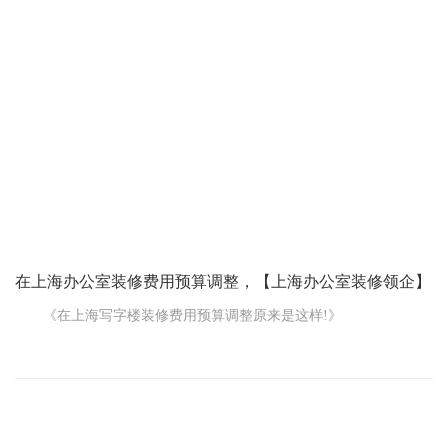
挂，里面的讲究还真不少。
首先，得考虑字画的内容。要是您这办公室是搞创意工作的，
那挂幅充满想象力的抽象画，或者是能激发灵感的山水画，就挺不
错。要是做金融、法律这种严谨行业的，挂幅大气的书法作品，比
如“诚信为本”“公正严明”，能体现出专业和稳重。
再说说字画的风格。得和办公室整体的装修风格搭调。要是办
公室走的是现代简约风，那字画也得简洁明了，线条流畅。要是传
统
在上海办公室装修费用预算调整，【上海办公室装修领企】
《在上海写字楼装修费用预算调整原来是这样!》
在上海写字楼装饰，一开始做的预算可能到后面会发现不太够
或者有多余，这时候就需要进行预算调整。那这预算调整的流程到
底是咋样的呢?