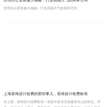
经理办公室装修大揭秘：打造高端大气的商务空间
经理办公室装修大揭秘：打造高端大气的商务空间
嘿，说起经理办公室的装修，那可真是个大学问！咱们得既讲究实
用，又得美观上档次，还得能彰显出经理大人的非凡品味。怎么给
经理办公室来个华丽变身。
一、装修设计要点，一个都不能少
上海装饰设计收费的那些事儿，装饰设计收费标准
在上海，装饰设计收费标准一直是许多业主装修前关心的焦点。毕