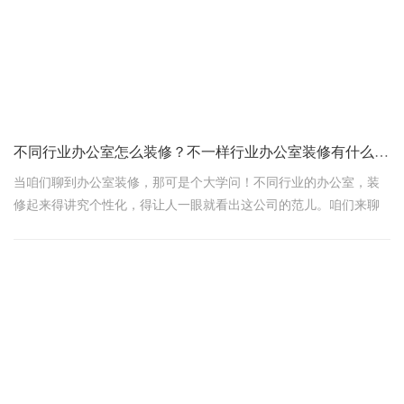
不同行业办公室怎么装修？不一样行业办公室装修有什么技巧
当咱们聊到办公室装修，那可是个大学问！不同行业的办公室，装
修起来得讲究个性化，得让人一眼就看出这公司的范儿。咱们来聊
聊几个热门行业怎么装修，还有那些不得不说的装修小窍门。
一、不同行业办公室咋装修？
1. 互联网行业——活力四射，创意无限